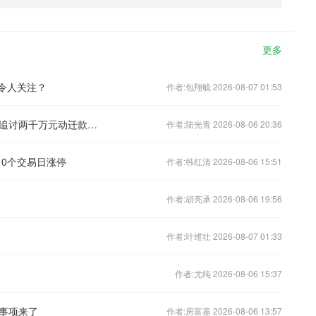
更多
此令人关注？
作者:包翔毓 2026-08-07 01:53
难以落地的动迁款：深圳罗湖区两村民追讨两千万元动迁款八年未果
作者:陆光青 2026-08-06 20:36
10个交易日涨停
作者:韩红清 2026-08-06 15:51
作者:胡亮承 2026-08-06 19:56
作者:叶维壮 2026-08-07 01:33
作者:尤纯 2026-08-06 15:37
事项来了
作者:房富嘉 2026-08-06 13:57