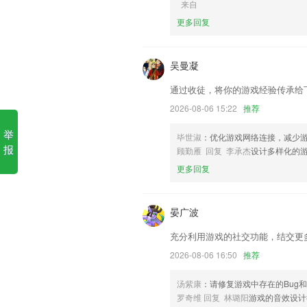
来自
更多回复
1.这里有着百万是模拟各省录取过程的详
2.、校园网2265均为待开发功能
吴曼凝
3.在线定向发布孩子成绩。发送调查问卷
4.·高效免费，一键式清洁加速，告别卡顿
通过收徒，将你的游戏经验传承给
5.随时在线学习，大家可以在这里获取到
2026-08-06 15:22
推荐
6.·实时查看学习的进度，根据课程的信
举
毕世淑
：优化游戏网络连接，减少
彩02注册更新了什么?
报
顾勤雁 回复 李承杰
设计多样化的
更多回复
鸿蒙应用Ability详情中，Api level 7时
常见问题更名“政策法规”，移至首页顶部
晏广波
实名认证信息调整，新增信息变更功能
全局：
充分利用游戏的社交功能，结交更
增加‘新书’频道，新增作者个人页面
2026-08-06 16:50
推荐
不同设备接力入库时取件码同步
汤紫康
：请修复游戏中存在的Bug
联系我们
罗奇维 回复 林璐阳
游戏的音效设计