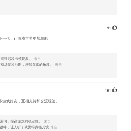
细信息，可以结合考生个人情况综合分析。
进行家访，多种模板等你来挑选。
91
。
下一代，让游戏世界更加精彩
超多的课程资源，提高自己的学习水平。
息，紧跟老师的直播课程学习
游戏延迟和卡顿现象。
来自
游戏场景和地图，增加探索的乐趣。
来自
展示更多信息
161
多游戏好友，互相支持和交流经验。
和漏洞，提高游戏的稳定性。
来自
很棒，让人听了就觉得身临其境
来自