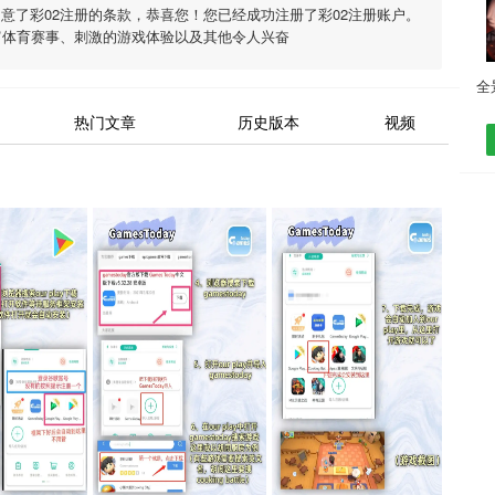
同意了
彩02注册
的条款，恭喜您！您已经成功注册了彩02注册账户。
富体育赛事、刺激的游戏体验以及其他令人兴奋
热门文章
历史版本
视频