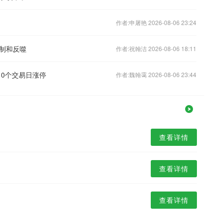
作者:申屠艳 2026-08-06 23:24
制和反噬
作者:祝翰洁 2026-08-06 18:11
10个交易日涨停
作者:魏翰霭 2026-08-06 23:44
查看详情
查看详情
查看详情