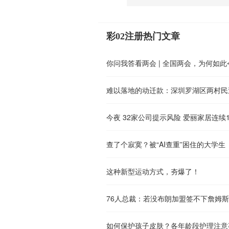
彩02注册热门文章
你问我答看两会 | 全国两会，为何如
今夜 32家公司提示风险 爱丽家居连续
查了个寂寞？被“AI查重”困住的大学生
这种新型运动方式，夯爆了！
76人总裁：若没布朗加盟签不下詹姆斯
如何保护孩子皮肤？各年龄段护理注意