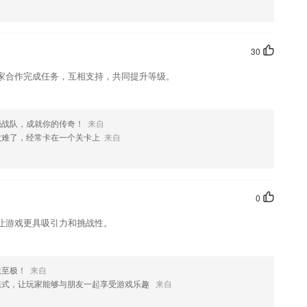
这款软件，您可以到应用商店进行打分评论，说出您的使用经历，以帮助
30
家合作完成任务，互相支持，共同提升等级。
强战队，成就你的传奇！
来自
太难了，经常卡在一个关卡上
来自
0
让游戏更具吸引力和挑战性。
激至极！
来自
模式，让玩家能够与朋友一起享受游戏乐趣
来自