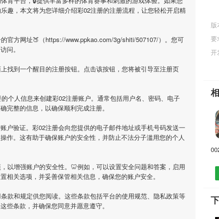
的体育平台，🔒提供丰富多样的体育赛事和刺激的游戏体验。如果您
的乐趣，本文将为您详细介绍
彩02注册
的注册流程，让您轻松开启精
版
要
册
的官方网址🍑（https://www.ppkao.com/3g/shiti/507107/）。您可
来访问。
开
面上找到一个醒目的注册按钮。点击该按钮，您将被引导至注册页
要的个人信息来创建
彩02注册
账户。通常包括用户名、密码、电子
准确完整的信息，以确保顺利完成注册。
行账户验证。
彩02注册
会向您提供的电子邮件地址或手机号码发送一
证操作。这有助于确保账户的安全性，并防止不法分子滥用您的个人
，以增强账户的安全性。🦷例如，可以设置安全问题和答案，启用
设置相关选项，并妥善保管相关信息，确保您的账户安全。
用条款和规定供您阅读。这些条款包括平台的使用规范、隐私政策等
下
解这些条款，并确保您同意并愿意遵守。