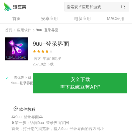
9uu–登录界面
首页
安卓应用
电脑应用
MAC应用
资讯
专题
设计奖
创意应用
首页
>
应用软件
>
9uu–登录界面
问答
9uu–登录界面
官方
年满16周岁
次下载
25719
需优先下载
安全下载
9uu–登录界面
需下载豌豆荚APP
软件教程
🌄9uu–登录界面🌄
❥第一步：访问9uu–登录界面官网
首先，打开您的浏览器，输入9uu–登录界面的官方网址