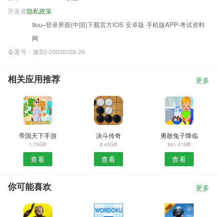
开发者
隐私政策
9uu–登录界面(中国)下载官方IOS 安卓版 手机版APP-考试资料
网
备案号：豫B2-20030028-29
相关应用推荐
更多
帝国天下手游
决斗传奇
勇敢兔子降临
1.79GB
8.43GB
861.41MB
查看
查看
查看
你可能喜欢
更多