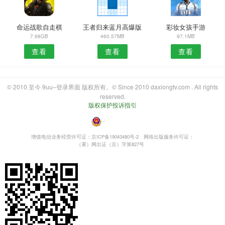
命运战歌自走棋
王者归来蓝月高爆版
彩妆女孩手游
7.98GB
460.57MB
97.1MB
查看
查看
查看
© 2010 至今 9uu–登录界面 版权所有。© Since 2010 daxiongtv.com . All rights
reserved.
版权保护投诉指引
・
增值电信业务经营许可证：京ICP备19043480号-2
网络出版服务许可证：
（署）网出证（京）字第827号