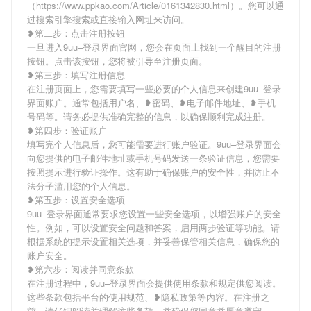
（https://www.ppkao.com/Article/0161342830.html）。您可以通
过搜索引擎搜索或直接输入网址来访问。
❥第二步：点击注册按钮
一旦进入9uu–登录界面官网，您会在页面上找到一个醒目的注册
按钮。点击该按钮，您将被引导至注册页面。
❥第三步：填写注册信息
在注册页面上，您需要填写一些必要的个人信息来创建9uu–登录
界面账户。通常包括用户名、❥密码、❥电子邮件地址、❥手机
号码等。请务必提供准确完整的信息，以确保顺利完成注册。
❥第四步：验证账户
填写完个人信息后，您可能需要进行账户验证。9uu–登录界面会
向您提供的电子邮件地址或手机号码发送一条验证信息，您需要
按照提示进行验证操作。这有助于确保账户的安全性，并防止不
法分子滥用您的个人信息。
❥第五步：设置安全选项
9uu–登录界面通常要求您设置一些安全选项，以增强账户的安全
性。例如，可以设置安全问题和答案，启用两步验证等功能。请
根据系统的提示设置相关选项，并妥善保管相关信息，确保您的
账户安全。
❥第六步：阅读并同意条款
在注册过程中，9uu–登录界面会提供使用条款和规定供您阅读。
这些条款包括平台的使用规范、❥隐私政策等内容。在注册之
前，请仔细阅读并理解这些条款，并确保您同意并愿意遵守。