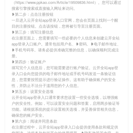
（https://www.ppkao.com/Article/19509836.html）。您可以通过
搜索引擎搜索或直接输入网址来访问。
❥第二步：点击注册按钮
一旦进入云开全站app登录入口官网，您会在页面上找到一个醒
目的注册按钮。点击该按钮，您将被引导至注册页面。
❥第三步：填写注册信息
在注册页面上，您需要填写一些必要的个人信息来创建云开全站
app登录入口账户。通常包括用户名、❥密码、❥电子邮件地址、
❥手机号码等。请务必提供准确完整的信息，以确保顺利完成注
册。
❥第四步：验证账户
填写完个人信息后，您可能需要进行账户验证。云开全站app登
录入口会向您提供的电子邮件地址或手机号码发送一条验证信
息，您需要按照提示进行验证操作。这有助于确保账户的安全
性，并防止不法分子滥用您的个人信息。
❥第五步：设置安全选项
云开全站app登录入口通常要求您设置一些安全选项，以增强账
户的安全性。例如，可以设置安全问题和答案，启用两步验证等
功能。请根据系统的提示设置相关选项，并妥善保管相关信息，
确保您的账户安全。
❥第六步：阅读并同意条款
在注册过程中，云开全站app登录入口会提供使用条款和规定供
您阅读。这些条款包括平台的使用规范、❥隐私政策等内容。在