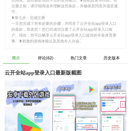
注册之前，请仔细阅读并理解这些条款，并确保您同意并愿意遵
守。
❥第七步：完成注册
一旦您完成了所有必要的步骤，并同意了云开全站app登录入口
的条款，恭喜您！您已经成功注册了云开全站app登录入口账
户。现在，您可以畅享云开全站app登录入口提供的丰富体育赛
事、❥刺激的游戏体验以及其他令人兴奋。
简介
评论(62)
热门文章
历史版本
云开全站app登录入口最新版截图