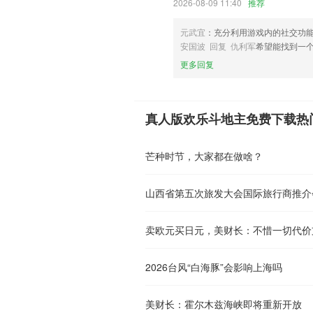
2026-08-09 11:40
推荐
元武宜
：充分利用游戏内的社交功
安国波 回复 仇利军
希望能找到一
更多回复
真人版欢乐斗地主免费下载热
芒种时节，大家都在做啥？
山西省第五次旅发大会国际旅行商推介
卖欧元买日元，美财长：不惜一切代价
2026台风“白海豚”会影响上海吗
美财长：霍尔木兹海峡即将重新开放