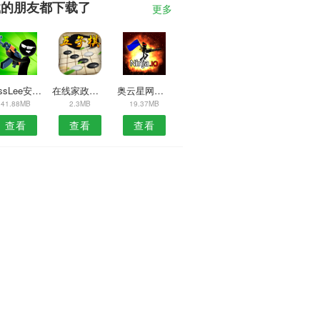
载的朋友都下载了
更多
MissLee安卓版
在线家政中心安卓版
奥云星网安卓版
41.88MB
2.3MB
19.37MB
查看
查看
查看