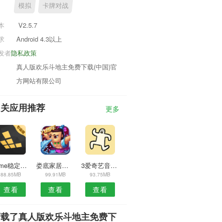
模拟
卡牌对战
本
V2.5.7
求
Android 4.3以上
发者
隐私政策
真人版欢乐斗地主免费下载(中国)官
方网站有限公司
相关应用推荐
更多
flyme稳定版安卓版
娄底家居安卓版
3爱奇艺音乐m
88.85MB
99.91MB
93.75MB
查看
查看
查看
下载了真人版欢乐斗地主免费下