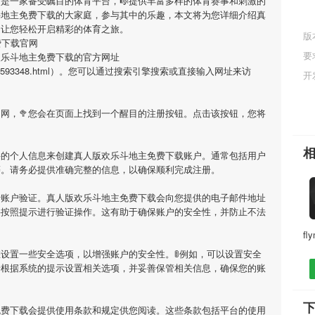
🍏是一家备受瞩目的体育平台，🎼提供丰富多样的体育赛事和刺激的
斗地主免费下载
的大家庭，参与其中的乐趣，本文将为您详细介绍
真
，让您轻松开启精彩的体育之旅。
版
费下载官网
要
欢乐斗地主免费下载
的官方网址
Article/44593348.html）。您可以通过搜索引擎搜索或直接输入网址来访
开
官网，🥦您会在页面上找到一个醒目的注册按钮。点击该按钮，您将
要的个人信息来创建
真人版欢乐斗地主免费下载
账户。通常包括用户
等。请务必提供准确完整的信息，以确保顺利完成注册。
行账户验证。
真人版欢乐斗地主免费下载
会向您提供的电子邮件地址
要按照提示进行验证操作。这有助于确保账户的安全性，并防止不法
设置一些安全选项，以增强账户的安全性。🚦例如，可以设置安全
请根据系统的提示设置相关选项，并妥善保管相关信息，确保您的账
免费下载
会提供使用条款和规定供您阅读。这些条款包括平台的使用