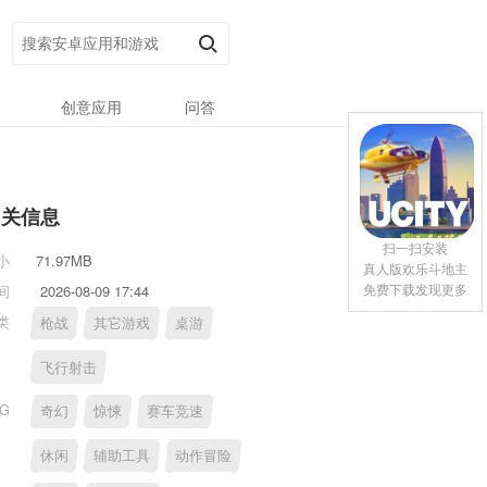
创意应用
问答
相关信息
扫一扫安装
小
71.97MB
真人版欢乐斗地主
免费下载发现更多
间
2026-08-09 17:44
类
枪战
其它游戏
桌游
飞行射击
AG
奇幻
惊悚
赛车竞速
休闲
辅助工具
动作冒险