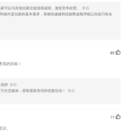
玩家可以与其他玩家比较游戏成绩，激发竞争欲望。
来自
育经验；
和操作是玩家的基本素养，掌握快捷键和技能释放顺序能让你游刃有余
件优势
经验的一些总结，文章更贴近实际
学习教育理论知识；
类、财经类等多个学历及工作资格项目。
85
更高的目标！
加优质的学习体验。
监督学习进度
新了什么?
景选择
来自
官方社交媒体，获取最新资讯和优惠活动！
来自
71
意识。