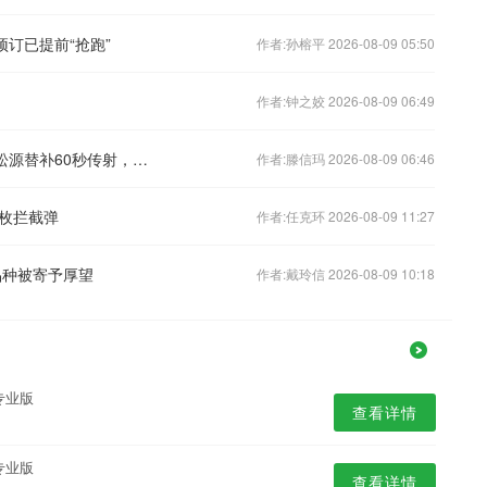
预订已提前“抢跑”
作者:孙榕平 2026-08-09 05:50
作者:钟之姣 2026-08-09 06:49
从清华附中走出的“非典型”高中锋：赵松源替补60秒传射，U17国足逆转勒沃库森
作者:滕信玛 2026-08-09 06:46
枚拦截弹
作者:任克环 2026-08-09 11:27
品种被寄予厚望
作者:戴玲信 2026-08-09 10:18
专业版
查看详情
专业版
查看详情