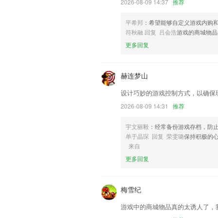
2026-08-09 14:37
推荐
增加采购查询和销售查询里税率税额等字
联系我们
平希邦
：希望能够自定义游戏内购
以上就是真人版欢乐斗地主免费下载的介
符秋融 回复 吕会浩
游戏的商城物品
使用经历，以帮助我们更好的对产品进行
更多回复
赫连梦山
设计巧妙的游戏控制方式，以确保
2026-08-09 14:31
推荐
宇文丽毅
：经常备份游戏存档，防
单于晶琛 回复 荣雯璐
保持积极的
来自
更多回复
梅雪纪
游戏中的商城物品真的太诱人了，