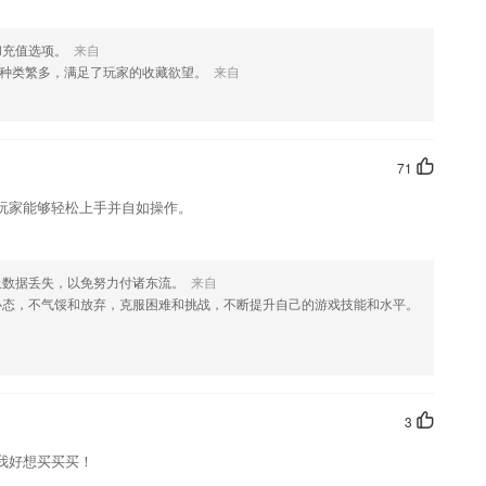
段
和充值选项。
来自
绍，如果您喜欢这款软件，您可以到应用商店进行打分评论，说出您的
种类繁多，满足了玩家的收藏欲望。
来自
优化修改。
71
玩家能够轻松上手并自如操作。
止数据丢失，以免努力付诸东流。
来自
心态，不气馁和放弃，克服困难和挑战，不断提升自己的游戏技能和水平。
3
我好想买买买！