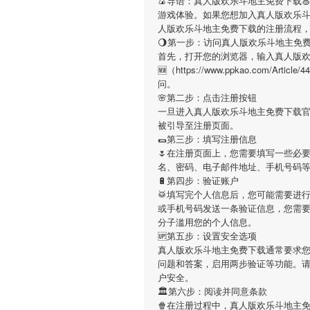
🍙导语：
真人版欢乐斗地主免费下载
游戏体验。如果您想加入
真人版欢乐
人版欢乐斗地主免费下载
的注册流程
🌖第一步：访问真人版欢乐斗地主免
首先，打开您的浏览器，输入
真人版
🆕（https://www.ppkao.com/
问。
🌸第二步：点击注册按钮
一旦进入
真人版欢乐斗地主免费下载
被引导至注册页面。
🌯第三步：填写注册信息
🌷在注册页面上，您需要填写一些必
名、密码、电子邮件地址、手机号码
🔋第四步：验证账户
🥁填写完个人信息后，您可能需要进
或手机号码发送一条验证信息，您需
分子滥用您的个人信息。
🆙第五步：设置安全选项
真人版欢乐斗地主免费下载
通常要求您
问题和答案，启用两步验证等功能。
户安全。
🏛第六步：阅读并同意条款
🍿在注册过程中，
真人版欢乐斗地主