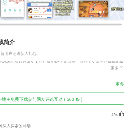
载简介
载,新用户还送新人礼包.
玄幻修仙题材打造的大型仙侠RPG手机游戏，游戏中的画面和场景彰显
更多
中只要你拥有飞行坐骑，就可以翱翔九天，尽情的欣赏游戏中无尽的美
的起点全部都是相同的，至于角色后续该如何发展，完全取决于你的实
更多
件特色
主免费下载参与网友评论互动 ( 560 条 )
邀请全国名师建立学科辅导小组。
伙伴，相互支持帮助，有问必答；
494
持批量操作，十分便捷。
种深入探索的冲动
随时随地都可以观看学习；
作物生长过程的全面监测;