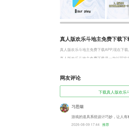
真人版欢乐斗地主免费下载下
真人版欢乐斗地主免费下载
APP,现在下
真人版欢乐斗地主免费下载是一款以写实
华丽柔和，搭配经典的玩法和活动，游戏
景。角色只分男女，进入游戏后所有玩家
力，世界boss等你去挑战。
网友评论
真人版欢乐斗地主免费下载软
下载真人版欢乐斗地
1,圈子小组：跨区域组建教师教研圈子，
2,汇聚全国与你一起奋斗在自考路上的小
习思烟
3,能够对各种目标文件一键进行脱壳，支
游戏的道具系统设计巧妙，让人有
4,这里的所有课程均可下载保存，方便你
2026-08-09 17:44
推荐
5,+ 从土地到气候，从农资到农服，加上