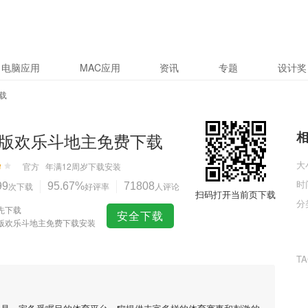
电脑应用
MAC应用
资讯
专题
设计奖
载
版欢乐斗地主免费下载
大
官方
年满12周岁
下载安装
时
99
次下载
95.67%
好评率
71808
人评论
扫码打开当前页下载
分
先下载
安全下载
版欢乐斗地主免费下载安装
T