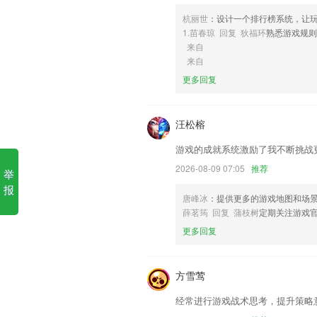
杭丽世
：设计一个排行榜系统，让
6,这里拥有最权威的专家，获取更多的教
1.苗春琼 回复 狄福环
熟悉游戏规则
真人版欢乐斗地主免费下载软
来自
来自
1.·专题精选是对俄语学习的学习心得和
更多回复
2.将教育理论内容分章节呈现，利于学生
3.涵盖了建工类、医药类、学历类、教师
汪松榕
4.精品线下课程限量开放
游戏的成就系统激励了我不断挑战
5.自行选择学习，根据个人需求，享受更
2026-08-09 07:05
推荐
举
6.随时一对一辅导，定制专属学习计划，
报
真人版欢乐斗地主免费下载更
唐峰冰
：提供更多的游戏地图和场
薛茗筠 回复 蒲枝树
定期关注游戏
优化时间线页面
更多回复
投资有风险，入市需谨慎。
专栏列表专栏详情新增水印功能；
方雪莺
频道新增订阅功能，选你所爱。
经常进行游戏战术思考，提升策略
.修改首页内容