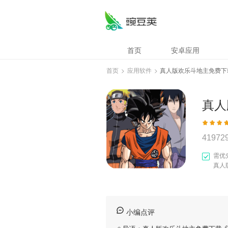
首页
安卓应用
首页
>
应用软件
>
真人版欢乐斗地主免费下
真人
41972
需优
真人
小编点评