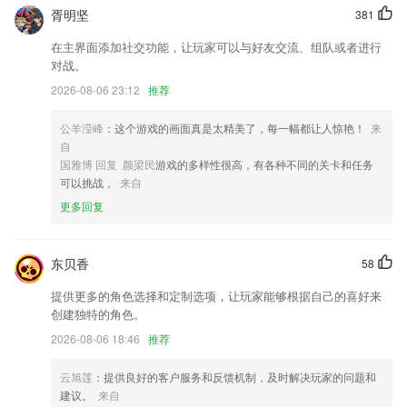
功能使用界面和bug优化~
胥明坚
381
优化任务跳过机制
在主界面添加社交功能，让玩家可以与好友交流、组队或者进行
对战。
产品性能全面提升，体验更流畅！
2026-08-06 23:12
推荐
根据客户画像定制标签推荐企业意向客户
修复了几个已知问题
公羊滢峰
：这个游戏的画面真是太精美了，每一幅都让人惊艳！
来
自
持续收录更多小说,这个阅读器值得你留存.
国雅博 回复 颜梁民
游戏的多样性很高，有各种不同的关卡和任务
联系我们
可以挑战，
来自
以上就是大宝游戏娱乐平台lg的介绍，如果您喜欢这款软件，您可以到应
更多回复
用商店进行打分评论，说出您的使用经历，以帮助我们更好的对产品进行
优化修改。
东贝香
58
提供更多的角色选择和定制选项，让玩家能够根据自己的喜好来
创建独特的角色。
2026-08-06 18:46
推荐
云旭莲
：提供良好的客户服务和反馈机制，及时解决玩家的问题和
建议。
来自