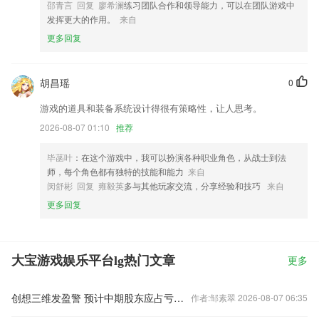
邵青言 回复 廖希澜
练习团队合作和领导能力，可以在团队游戏中
发挥更大的作用。
来自
更多回复
胡昌瑶
0
游戏的道具和装备系统设计得很有策略性，让人思考。
2026-08-07 01:10
推荐
毕菡叶
：在这个游戏中，我可以扮演各种职业角色，从战士到法
师，每个角色都有独特的技能和能力
来自
闵舒彬 回复 雍毅英
多与其他玩家交流，分享经验和技巧
来自
更多回复
大宝游戏娱乐平台lg热门文章
更多
创想三维发盈警 预计中期股东应占亏损约5300万元至6300万元 同比盈转亏
作者:邹素翠 2026-08-07 06:35