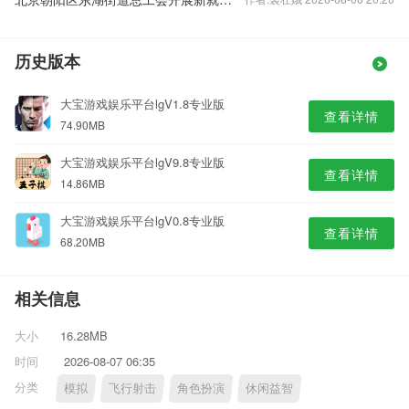
历史版本
大宝游戏娱乐平台lgV1.8专业版
查看详情
74.90MB
大宝游戏娱乐平台lgV9.8专业版
查看详情
14.86MB
大宝游戏娱乐平台lgV0.8专业版
查看详情
68.20MB
相关信息
大小
16.28MB
时间
2026-08-07 06:35
分类
模拟
飞行射击
角色扮演
休闲益智