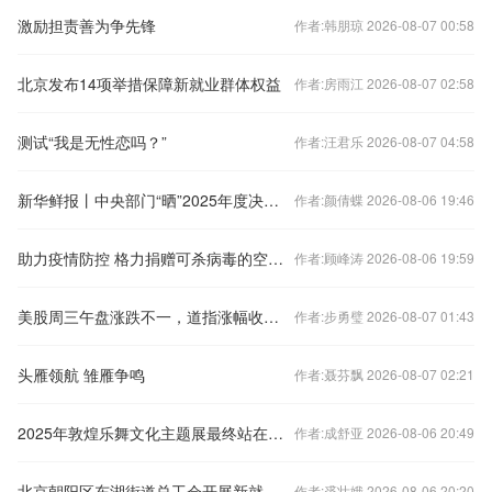
激励担责善为争先锋
作者:韩朋琼 2026-08-07 00:58
北京发布14项举措保障新就业群体权益
作者:房雨江 2026-08-07 02:58
测试“我是无性恋吗？”
作者:汪君乐 2026-08-07 04:58
新华鲜报丨中央部门“晒”2025年度决算“账本”
作者:颜倩蝶 2026-08-06 19:46
助力疫情防控 格力捐赠可杀病毒的空气净化器
作者:顾峰涛 2026-08-06 19:59
美股周三午盘涨跌不一，道指涨幅收窄，纳指与标普指数转跌
作者:步勇璧 2026-08-07 01:43
头雁领航 雏雁争鸣
作者:聂芬飘 2026-08-07 02:21
2025年敦煌乐舞文化主题展最终站在新竹启幕
作者:成舒亚 2026-08-06 20:49
北京朝阳区东湖街道总工会开展新就业群体公益亲子一日研学行
作者:裘壮娥 2026-08-06 20:20