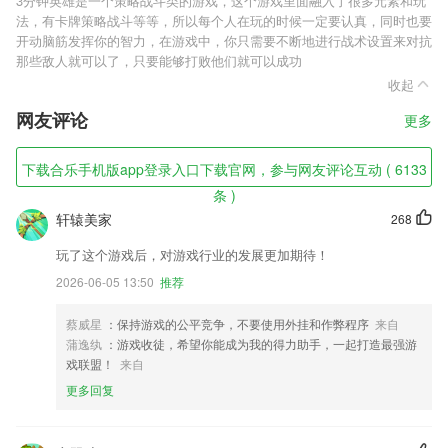
3分钟英雄是一个策略战斗类的游戏，这个游戏里面融入了很多元素和玩
法，有卡牌策略战斗等等，所以每个人在玩的时候一定要认真，同时也要
开动脑筋发挥你的智力，在游戏中，你只需要不断地进行战术设置来对抗
那些敌人就可以了，只要能够打败他们就可以成功
收起
网友评论
更多
下载合乐手机版app登录入口下载官网，参与网友评论互动 ( 6133
条 )
轩辕美家
268
玩了这个游戏后，对游戏行业的发展更加期待！
2026-06-05 13:50
推荐
蔡威星
：保持游戏的公平竞争，不要使用外挂和作弊程序
来自
蒲逸纨
：游戏收徒，希望你能成为我的得力助手，一起打造最强游
戏联盟！
来自
更多回复