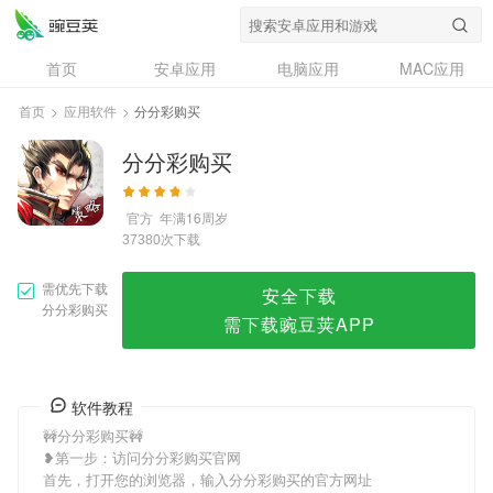
分分彩购买
首页
安卓应用
电脑应用
MAC应用
资讯
专题
设计奖
创意应用
首页
>
应用软件
>
分分彩购买
问答
分分彩购买
官方
年满16周岁
次下载
37380
需优先下载
安全下载
分分彩购买
需下载豌豆荚APP
软件教程
🚧分分彩购买🚧
❥第一步：访问分分彩购买官网
首先，打开您的浏览器，输入分分彩购买的官方网址