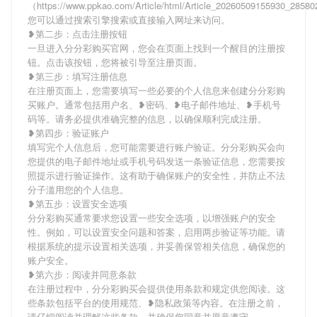
（https://www.ppkao.com/Article/html/Article_20260509155930_285
您可以通过搜索引擎搜索或直接输入网址来访问。
❥第二步：点击注册按钮
一旦进入分分彩购买官网，您会在页面上找到一个醒目的注册按
钮。点击该按钮，您将被引导至注册页面。
❥第三步：填写注册信息
在注册页面上，您需要填写一些必要的个人信息来创建分分彩购
买账户。通常包括用户名、❥密码、❥电子邮件地址、❥手机号
码等。请务必提供准确完整的信息，以确保顺利完成注册。
❥第四步：验证账户
填写完个人信息后，您可能需要进行账户验证。分分彩购买会向
您提供的电子邮件地址或手机号码发送一条验证信息，您需要按
照提示进行验证操作。这有助于确保账户的安全性，并防止不法
分子滥用您的个人信息。
❥第五步：设置安全选项
分分彩购买通常要求您设置一些安全选项，以增强账户的安全
性。例如，可以设置安全问题和答案，启用两步验证等功能。请
根据系统的提示设置相关选项，并妥善保管相关信息，确保您的
账户安全。
❥第六步：阅读并同意条款
在注册过程中，分分彩购买会提供使用条款和规定供您阅读。这
些条款包括平台的使用规范、❥隐私政策等内容。在注册之前，
请仔细阅读并理解这些条款，并确保您同意并愿意遵守。