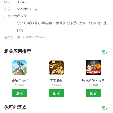
版本
4.54.7
要求
Android 8.9 以上
开发者
隐私政策
分分彩购买(官方)网站/网页版登录入口/手机版APP下载-考试资
料网
备案号：豫B2-20030028-29
相关应用推荐
更多
奇迹手游sf
宝宝跑酷
与神相伴的末日
7.45GB
9.61GB
18.9MB
查看
查看
查看
你可能喜欢
更多