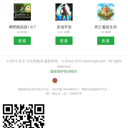
网吧模拟器1.0.7
灵域手游
死亡蔓延生存
8.62GB
543.4MB
18.9MB
查看
查看
查看
© 2010 至今 分分彩购买 版权所有。© Since 2010 daxiongtv.com . All rights
reserved.
版权保护投诉指引
・
增值电信业务经营许可证：京ICP备19043480号-2
网络出版服务许可证：
（署）网出证（京）字第827号