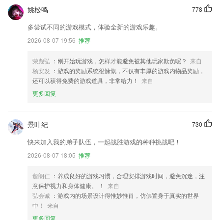
姚松鸣
778
多尝试不同的游戏模式，体验全新的游戏乐趣。
2026-08-07 19:56
推荐
荣彪弘
：刚开始玩游戏，怎样才能避免被其他玩家欺负呢？
来自
杨安发
：游戏的奖励系统很慷慨，不仅有丰厚的游戏内物品奖励，
还可以获得免费的游戏道具，非常给力！
来自
更多回复
景叶纪
730
快来加入我的弟子队伍，一起战胜游戏的种种挑战吧！
2026-08-07 18:05
推荐
詹朗仁
：养成良好的游戏习惯，合理安排游戏时间，避免沉迷，注
意保护视力和身体健康。 ！
来自
弘会诚
：游戏内的场景设计得惟妙惟肖，仿佛置身于真实的世界
中！
来自
更多回复