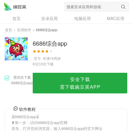
6686综合app
首页
安卓应用
电脑应用
MAC应用
资讯
专题
设计奖
创意应用
首页
>
应用软件
>
6686综合app
问答
6686综合app
官方
年满16周岁
次下载
63219
需优先下载
安全下载
6686综合app
需下载豌豆荚APP
软件教程
⏳6686综合app⏳
❥第一步：访问6686综合app官网
首先，打开您的浏览器，输入6686综合app的官方网址