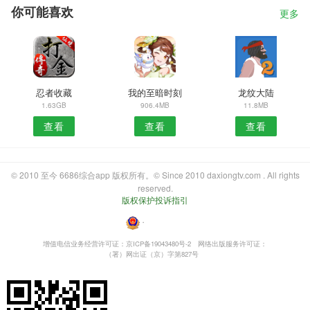
你可能喜欢
更多
忍者收藏
我的至暗时刻
龙纹大陆
1.63GB
906.4MB
11.8MB
查看
查看
查看
© 2010 至今 6686综合app 版权所有。© Since 2010 daxiongtv.com . All rights
reserved.
版权保护投诉指引
・
增值电信业务经营许可证：京ICP备19043480号-2
网络出版服务许可证：
（署）网出证（京）字第827号