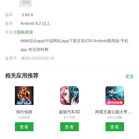
空间
版本
3.60.9
要求
Android 8.2 以上
开发者
隐私政策
6686综合app(中国网站)app下载安装IOS/Android通用版/手机
app-考试资料网
备案号：豫B2-20030028-29
相关应用推荐
更多
你行你跳
超级汽车3D
闲置主题公园大亨手游
0.88GB
6.17GB
449.30MB
查看
查看
查看