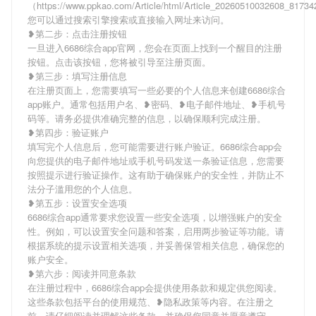
（https://www.ppkao.com/Article/html/Article_20260510032608_817
您可以通过搜索引擎搜索或直接输入网址来访问。
❥第二步：点击注册按钮
一旦进入6686综合app官网，您会在页面上找到一个醒目的注册
按钮。点击该按钮，您将被引导至注册页面。
❥第三步：填写注册信息
在注册页面上，您需要填写一些必要的个人信息来创建6686综合
app账户。通常包括用户名、❥密码、❥电子邮件地址、❥手机号
码等。请务必提供准确完整的信息，以确保顺利完成注册。
❥第四步：验证账户
填写完个人信息后，您可能需要进行账户验证。6686综合app会
向您提供的电子邮件地址或手机号码发送一条验证信息，您需要
按照提示进行验证操作。这有助于确保账户的安全性，并防止不
法分子滥用您的个人信息。
❥第五步：设置安全选项
6686综合app通常要求您设置一些安全选项，以增强账户的安全
性。例如，可以设置安全问题和答案，启用两步验证等功能。请
根据系统的提示设置相关选项，并妥善保管相关信息，确保您的
账户安全。
❥第六步：阅读并同意条款
在注册过程中，6686综合app会提供使用条款和规定供您阅读。
这些条款包括平台的使用规范、❥隐私政策等内容。在注册之
前，请仔细阅读并理解这些条款，并确保您同意并愿意遵守。