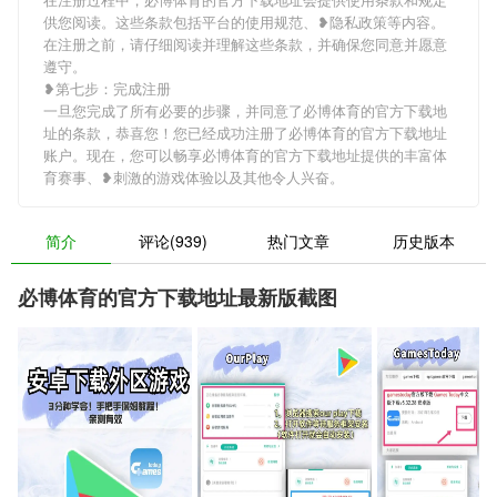
供您阅读。这些条款包括平台的使用规范、❥隐私政策等内容。
在注册之前，请仔细阅读并理解这些条款，并确保您同意并愿意
遵守。
❥第七步：完成注册
一旦您完成了所有必要的步骤，并同意了必博体育的官方下载地
址的条款，恭喜您！您已经成功注册了必博体育的官方下载地址
账户。现在，您可以畅享必博体育的官方下载地址提供的丰富体
育赛事、❥刺激的游戏体验以及其他令人兴奋。
简介
评论(939)
热门文章
历史版本
必博体育的官方下载地址最新版截图