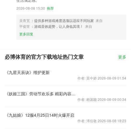
生活满足感。
2026-08-08 15:30
推荐
吴青宽
：提供多种游戏难度选项以适应不同玩家
来自
平俊世
：游戏音效超赞，让人身临其境！
来自
更多回复
必博体育的官方下载地址热门文章
更多
《九星天辰诀》维护更新
作者: 莫中娇 2026-08-09 01:54
《妖姬三国》劳动节欢乐多 精彩内容莫错过
作者: 赖菡颖 2026-08-09 00:34
《九姑娘》12服4月25日14时火爆开启
作者: 溥佳敬 2026-08-08 18:23