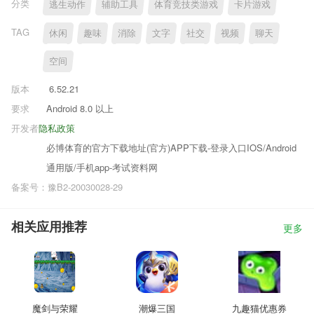
分类
逃生动作
辅助工具
体育竞技类游戏
卡片游戏
TAG
休闲
趣味
消除
文字
社交
视频
聊天
空间
版本
6.52.21
要求
Android 8.0 以上
开发者
隐私政策
必博体育的官方下载地址(官方)APP下载-登录入口IOS/Android
通用版/手机app-考试资料网
备案号：豫B2-20030028-29
相关应用推荐
更多
魔剑与荣耀
潮爆三国
九趣猫优惠券