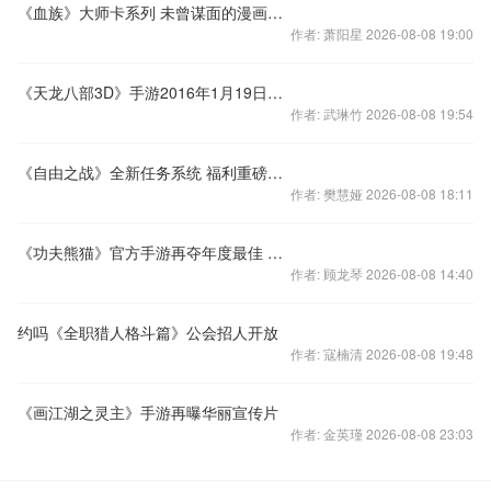
《血族》大师卡系列 未曾谋面的漫画人物？！
作者: 萧阳星 2026-08-08 19:00
《天龙八部3D》手游2016年1月19日更新维护公告
作者: 武琳竹 2026-08-08 19:54
《自由之战》全新任务系统 福利重磅升级
作者: 樊慧娅 2026-08-08 18:11
《功夫熊猫》官方手游再夺年度最佳 帮派战全服来袭
作者: 顾龙琴 2026-08-08 14:40
约吗《全职猎人格斗篇》公会招人开放
作者: 寇楠清 2026-08-08 19:48
《画江湖之灵主》手游再曝华丽宣传片
作者: 金英瑾 2026-08-08 23:03