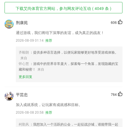
下载艾尚体育官方网站，参与网友评论互动 ( 4049 条 )
荆康苑
606
通过游戏，我们将结下深厚的友谊，成为真正的战友！
2026-08-09 01:14
推荐
齐毅朗
：提供多种语言选择，以便玩家能够更好地享受游戏体验。
来自
怀心慧
：游戏中的世界非常庞大，探索每一个角落，发现隐藏的宝
藏和秘密！
来自
更多回复
平芸忠
764
加入成就系统，让玩家有成就感和目标。
2026-08-08 20:58
推荐
柯勤风
：我想加入一个活跃的公会，一起征战沙城，谁能带我一起