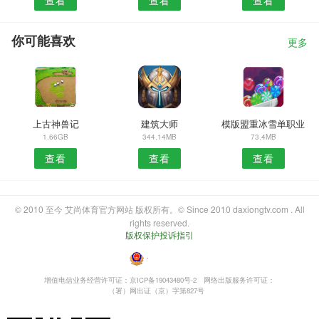
查看
查看
查看
你可能喜欢
更多
上古神兽记
建筑大师
模版盟重冰雪单职业
1.66GB
344.14MB
73.4MB
查看
查看
查看
© 2010 至今 艾尚体育官方网站 版权所有。© Since 2010 daxiongtv.com . All
rights reserved.
版权保护投诉指引
・
增值电信业务经营许可证：京ICP备19043480号-2
网络出版服务许可证：
（署）网出证（京）字第827号