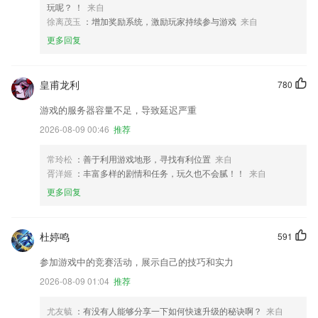
玩呢？ ！
来自
徐离茂玉
：增加奖励系统，激励玩家持续参与游戏
来自
更多回复
皇甫龙利
780
游戏的服务器容量不足，导致延迟严重
2026-08-09 00:46
推荐
常玲松
：善于利用游戏地形，寻找有利位置
来自
胥洋姬
：丰富多样的剧情和任务，玩久也不会腻！！
来自
更多回复
杜婷鸣
591
参加游戏中的竞赛活动，展示自己的技巧和实力
2026-08-09 01:04
推荐
尤友毓
：有没有人能够分享一下如何快速升级的秘诀啊？
来自