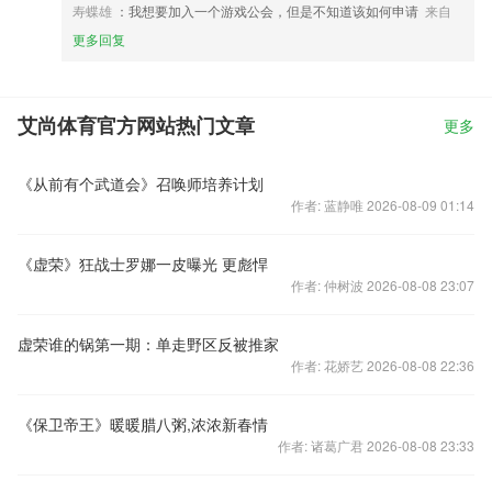
寿蝶雄
：我想要加入一个游戏公会，但是不知道该如何申请
来自
更多回复
艾尚体育官方网站热门文章
更多
《从前有个武道会》召唤师培养计划
作者: 蓝静唯 2026-08-09 01:14
《虚荣》狂战士罗娜一皮曝光 更彪悍
作者: 仲树波 2026-08-08 23:07
虚荣谁的锅第一期：单走野区反被推家
作者: 花娇艺 2026-08-08 22:36
《保卫帝王》暖暖腊八粥,浓浓新春情
作者: 诸葛广君 2026-08-08 23:33