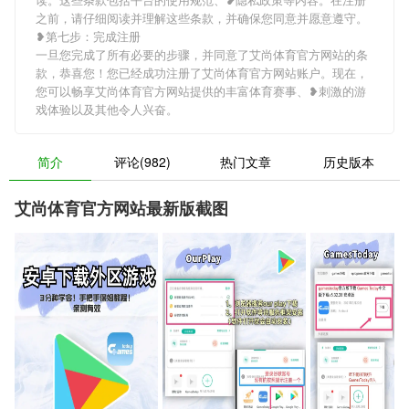
之前，请仔细阅读并理解这些条款，并确保您同意并愿意遵守。
❥第七步：完成注册
一旦您完成了所有必要的步骤，并同意了艾尚体育官方网站的条
款，恭喜您！您已经成功注册了艾尚体育官方网站账户。现在，
您可以畅享艾尚体育官方网站提供的丰富体育赛事、❥刺激的游
戏体验以及其他令人兴奋。
简介
评论(982)
热门文章
历史版本
艾尚体育官方网站最新版截图