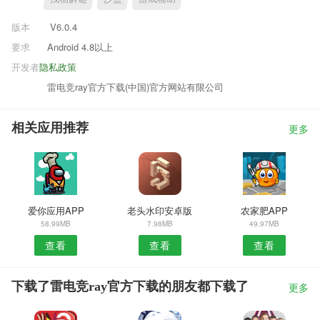
版本
V6.0.4
要求
Android 4.8以上
开发者
隐私政策
雷电竞ray官方下载(中国)官方网站有限公司
相关应用推荐
更多
爱你应用APP
老头水印安卓版
农家肥APP
58.99MB
7.98MB
49.97MB
查看
查看
查看
下载了雷电竞ray官方下载的朋友都下载了
更多