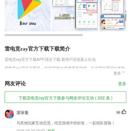
雷电竞ray官方下载下载简介
雷电竞ray官方下载
APP,现在下载,新用户还送新人礼包.
雷电竞ray官方下载是一款3D冒险仙侠类手机游戏，在这里玩家可以体验
更多
跌宕起伏的故事剧情，丰富多彩的任务等你完成，广袤的地图任你探索，
挂机也可以轻松升级，随时开启野外pk，自由锻造神兵利器，战胜其他
网友评论
更多
玩家赢得你的荣誉。
雷电竞ray官方下载软件特色
下载雷电竞ray官方下载参与网友评论互动 ( 202 条 )
1,同步一建建造师考试题库
湛琛曼
96
2,帮助小微个体，获得更多的关注和曝光;
3,多家养老机构与日间照料中心倾情入驻，为父母的晚年找一个避风港。
与其他玩家互动交流，结交游戏中的好友，一起组队冒险！
2026-08-09 05:52
推荐