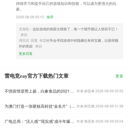
持续学习和提升自己的游戏知识和技能，可以成为更强大的玩
家。
2026-08-09 05:10
推荐
尤旭轮
：这款游戏的画面太精致了，每一个细节都让人惊叹不已！
来自
溥宗启 回复 幸芸树
学会寻找游戏中的隐藏任务和宝藏，以获得额
外的奖励
来自
更多回复
雷电竞ray官方下载热门文章
更多
不惧疫情逆势上扬，白象食品的2021年为何如此值得期待？
作者:郝磊琳 2026-08-09 05:52
为澳门打造一张硬核高科技“金名片”（莲花盛开·人物专访）
作者:阎芝枫 2026-08-09 01:39
广电总局：“活人感”“现实感”成今年爆款网综特点
作者:詹思泰 2026-08-09 02:04