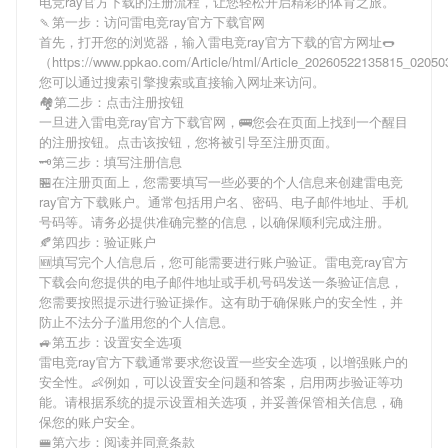
电竞ray官方下载
的注册流程，让您轻松开启精彩的体育之旅。
🍡第一步：访问雷电竞ray官方下载官网
首先，打开您的浏览器，输入
雷电竞ray官方下载
的官方网址🌭
（https://www.ppkao.com/Article/html/Article_20260522135815_020
您可以通过搜索引擎搜索或直接输入网址来访问。
🏘第二步：点击注册按钮
一旦进入
雷电竞ray官方下载
官网，🚌您会在页面上找到一个醒目
的注册按钮。点击该按钮，您将被引导至注册页面。
🗝第三步：填写注册信息
🏪在注册页面上，您需要填写一些必要的个人信息来创建
雷电竞
ray官方下载
账户。通常包括用户名、密码、电子邮件地址、手机
号码等。请务必提供准确完整的信息，以确保顺利完成注册。
🍂第四步：验证账户
🆕填写完个人信息后，您可能需要进行账户验证。
雷电竞ray官方
下载
会向您提供的电子邮件地址或手机号码发送一条验证信息，
您需要按照提示进行验证操作。这有助于确保账户的安全性，并
防止不法分子滥用您的个人信息。
🚙第五步：设置安全选项
雷电竞ray官方下载
通常要求您设置一些安全选项，以增强账户的
安全性。👶例如，可以设置安全问题和答案，启用两步验证等功
能。请根据系统的提示设置相关选项，并妥善保管相关信息，确
保您的账户安全。
🚝第六步：阅读并同意条款