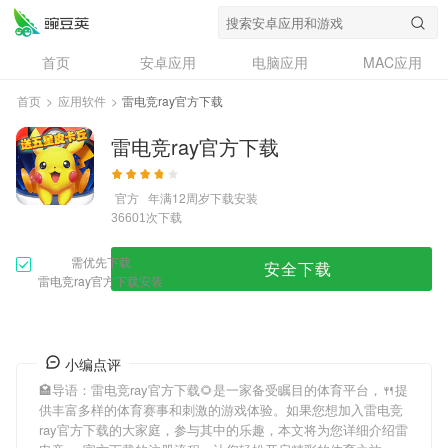
首页
安卓应用
电脑应用
MAC应用
资讯
专题
设计奖
创意应用
首页
>
应用软件
>
雷电竞ray官方下载
问答
雷电竞ray官方下载
官方
年满12周岁
下载安装
次下载
36601
需优先下载
安全下载
雷电竞ray官方下载安装
小编点评
🏩导语：
雷电竞ray官方下载
🌻是一家备受瞩目的体育平台，🍴提
供丰富多样的体育赛事和刺激的游戏体验。如果您想加入
雷电竞
ray官方下载
的大家庭，参与其中的乐趣，本文将为您详细介绍
雷