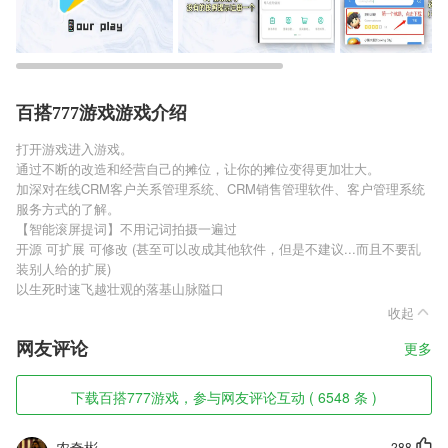
百搭777游戏游戏介绍
打开游戏进入游戏。
通过不断的改造和经营自己的摊位，让你的摊位变得更加壮大。
加深对在线CRM客户关系管理系统、CRM销售管理软件、客户管理系统
服务方式的了解。
【智能滚屏提词】不用记词拍摄一遍过
开源 可扩展 可修改 (甚至可以改成其他软件，但是不建议...而且不要乱
装别人给的扩展)
以生死时速飞越壮观的落基山脉隘口
收起
网友评论
更多
下载百搭777游戏，参与网友评论互动 ( 6548 条 )
农奇彬
288