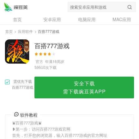
百搭777游戏
首页
安卓应用
电脑应用
MAC应用
资讯
专题
设计奖
创意应用
首页
>
应用软件
>
百搭777游戏
问答
百搭777游戏
官方
年满16周岁
次下载
59610
需优先下载
安全下载
百搭777游戏
需下载豌豆荚APP
软件教程
⛲百搭777游戏⛲
❥第一步：访问百搭777游戏官网
首先，打开您的浏览器，输入百搭777游戏的官方网址