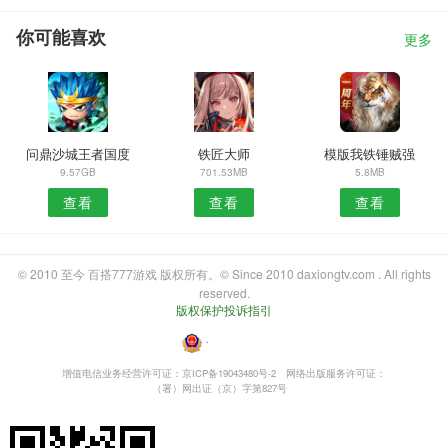
你可能喜欢
更多
问鼎沙城王者国度
铁匠大师
模版我铁锤贼强
9.57GB
701.53MB
5.8MB
查看
查看
查看
© 2010 至今 百搭777游戏 版权所有。© Since 2010 daxiongtv.com . All rights
reserved.
版权保护投诉指引
・
增值电信业务经营许可证：京ICP备19043480号-2
网络出版服务许可证：
（署）网出证（京）字第827号