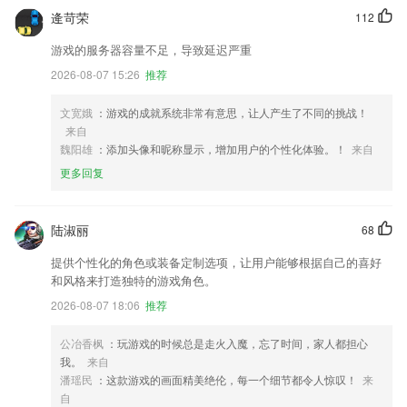
逄苛荣
112
游戏的服务器容量不足，导致延迟严重
2026-08-07 15:26
推荐
文宽娥
：游戏的成就系统非常有意思，让人产生了不同的挑战！
来自
魏阳雄
：添加头像和昵称显示，增加用户的个性化体验。！
来自
更多回复
陆淑丽
68
提供个性化的角色或装备定制选项，让用户能够根据自己的喜好
和风格来打造独特的游戏角色。
2026-08-07 18:06
推荐
公冶香枫
：玩游戏的时候总是走火入魔，忘了时间，家人都担心
我。
来自
潘瑶民
：这款游戏的画面精美绝伦，每一个细节都令人惊叹！
来
自