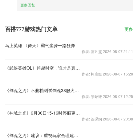
更多回复
百搭777游戏热门文章
更多
马上英雄 《倚天》霸气坐骑一路狂奔
作者: 蒲凡雯 2026-08-07 21:11
《武侠英雄OL》跨越时空，谁才是真的英雄？
作者: 柯彦娅 2026-08-07 15:28
《剑魂之刃》不删档测试剑魂38服火爆追开
作者: 景昭谦 2026-08-07 12:25
《神域之光》6月30日15-16时停服更新公告
作者: 连琛娴 2026-08-07 20:38
《剑魂之刃》建议：重视玩家合理建议 游戏更长久！