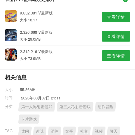
9.852.381 V最新版
查看详情
大小 18.17
2.326.668 V最新版
查看详情
大小 29.0MB
2.312.216 V最新版
查看详情
大小 73.9MB
相关信息
大小
55.86MB
时间
2026年08月07日 21:11
分类
第一人称射击游戏
第三人称射击游戏
动作冒险
卡片游戏
TAG
休闲
趣味
消除
文字
社交
视频
聊天