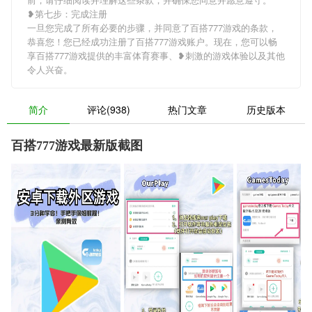
❥第七步：完成注册
一旦您完成了所有必要的步骤，并同意了百搭777游戏的条款，
恭喜您！您已经成功注册了百搭777游戏账户。现在，您可以畅
享百搭777游戏提供的丰富体育赛事、❥刺激的游戏体验以及其他
令人兴奋。
简介
评论(938)
热门文章
历史版本
百搭777游戏最新版截图