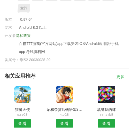
空间
版本
0.97.64
要求
Android 8.3 以上
开发者
隐私政策
百搭777游戏(官方网站)app下载安装IOS/Android通用版/手机
app-考试资料网
备案号：豫B2-20030028-29
相关应用推荐
更多
猎魔天使
昭和杂货店物语3汉化版
填满我的杯
5.63GB
4.9GB
141.31MB
查看
查看
查看