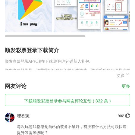
顺发彩票登录下载简介
顺发彩票登录
APP,现在下载,新用户还送新人礼包.
顺发彩票登录是一款非常好玩的休闲益智类游戏，游戏采用的玩法是跑酷
更多
的玩法，这里的画风和背景都是非常的可爱的，人物也是采用的萌系的Q
版形象，在加上唯美的背景音乐，能够让玩家们感受到最休闲的跑酷冒
网友评论
更多
险，控制你的人物去和小怪兽们战斗吧。
顺发彩票登录软件特色
下载顺发彩票登录参与网友评论互动 ( 332 条 )
1,账户及钱包等其他信息；
瞿香琬
902
2,【3】界面美观简洁，用心做好应用的每一个细节，操作简洁直观。
3,【击破弱点】
每次玩游戏都感觉自己的装备不够好，有没有什么方法可以快速
提升装备等级呢？