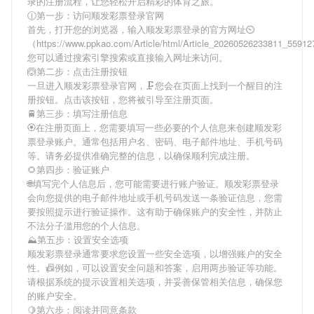
录
的注册流程，让您轻松开启精彩的体育之旅。
🕧第一步：访问顺发彩票登录官网
首先，打开您的浏览器，输入
顺发彩票登录
的官方网址⏲
（https://www.ppkao.com/Article/html/Article_20260526233811_559
您可以通过搜索引擎搜索或直接输入网址来访问。
🙆第二步：点击注册按钮
一旦进入
顺发彩票登录
官网，🗜您会在页面上找到一个醒目的注
册按钮。点击该按钮，您将被引导至注册页面。
🚆第三步：填写注册信息
🏵在注册页面上，您需要填写一些必要的个人信息来创建
顺发彩
票登录
账户。通常包括用户名、密码、电子邮件地址、手机号码
等。请务必提供准确完整的信息，以确保顺利完成注册。
🌻第四步：验证账户
🌐填写完个人信息后，您可能需要进行账户验证。
顺发彩票登录
会向您提供的电子邮件地址或手机号码发送一条验证信息，您需
要按照提示进行验证操作。这有助于确保账户的安全性，并防止
不法分子滥用您的个人信息。
⛰第五步：设置安全选项
顺发彩票登录
通常要求您设置一些安全选项，以增强账户的安全
性。📠例如，可以设置安全问题和答案，启用两步验证等功能。
请根据系统的提示设置相关选项，并妥善保管相关信息，确保您
的账户安全。
🍋第六步：阅读并同意条款