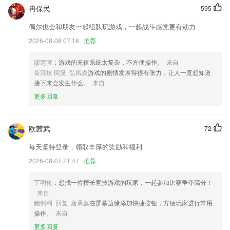
冉保民
595
顺发彩票登录更新了什么?
偶尔也会和朋友一起组队玩游戏，一起战斗感觉更有动力
翻译狗双旦活动上线
2026-08-08 07:18
推荐
待办和出差申请优化
个人中心优化，我的主页更好看啦；
缪莲宜
：游戏的充值系统太复杂，不方便操作。
来自
胥清枝 回复 弘凤炎
游戏的剧情发展得很有张力，让人一直想知道
优化UI细节
接下来会发生什么。
来自
以上就是爱游戏·全站的介绍，如果您喜欢这款软件，您可以到应用商店
更多回复
进行打分评论，说出您的使用经历，以帮助我们更好的对产品进行优化修
改。
ADB模式 修复Damon进程退出后再次打开SCENE未跳到启动页
欧茜武
72
联系我们
每天坚持登录，领取丰厚的奖励和福利
以上就是顺发彩票登录的介绍，如果您喜欢这款软件，您可以到应用商店
2026-08-07 21:47
推荐
进行打分评论，说出您的使用经历，以帮助我们更好的对产品进行优化修
改。
丁明伦
：想找一位擅长竞技游戏的玩家，一起参加比赛争夺高分！
来自
鲍剑利 回复 唐承蕊
在屏幕边缘添加快捷按钮，方便玩家进行常用
操作。
来自
更多回复