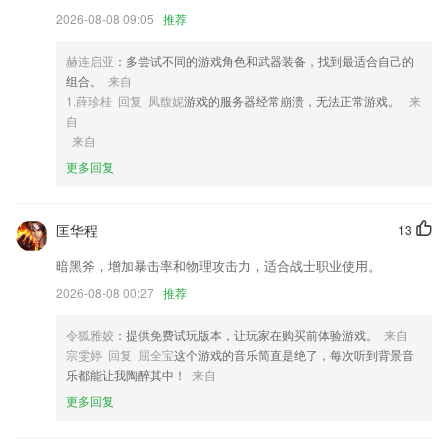
4,迅速快捷的对前方报道事件，进行第一时间稿件发布，抢占稿件的实效
2026-08-08 09:05
推荐
性；
5,四叶草手机端加强了家校配合，使得通知私信作业等内容可以满足随时
赫连启亚
：多尝试不同的游戏角色和武器装备，找到最适合自己的
随地快速发布需求，发布内容依照教学内容进行。强大的阅读反馈机制，
组合。
来自
灵活多样的沟通形式，使得家长和老师及时了解孩子的状况，更好的辅助
1.薛珍桂 回复 凤馥妮
游戏的服务器经常崩溃，无法正常游戏。
来
孩子学习及生活。
自
6,涵盖直播频道、经典手术、手把手教学、操作规范各频道，内容更加丰
来自
富，方便您针对性学习专业手术知识。
更多回复
顺发彩票登录软件优势
1.教学设置的六个教学步骤环环相扣，由易到难，循序渐进，针对性地训
匡华程
13
练儿童的听、说、读、写能力
暗黑斧，增加暴击率和物理攻击力，适合战士职业使用。
2.经营管理
2026-08-08 00:27
推荐
3.WCEC年度教育行业最具品牌价值奖
令狐雅姣
：提供免费试玩版本，让玩家在购买前体验游戏。
来自
4.实用贴心功能：随身错题本和学习笔记。
宗雯婷 回复 屈全宝
这个游戏的音乐简直是绝了，每次听到背景音
5.易错题回顾，减少错误率。
乐都能让我陶醉其中！
来自
6.在全新的App中，我们根据不同的内容精细划分了不同的频道，诸如投
更多回复
融风向、生辉访谈录、创新医药、数字医疗等，不同频道间可以随心切
换。