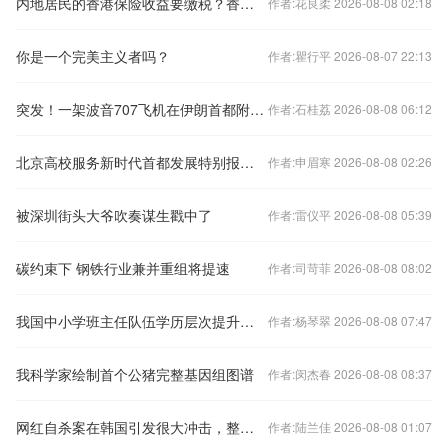
内地居民的香港保险收益要缴税？香港保监局回应：相关要求一直存在，不用过度解读
作者:花良柔 2026-08-08 02:18
你是一个完美主义者吗？
作者:瞿行平 2026-08-07 22:13
突发！一架波音707飞机在伊朗首都附近坠毁 机上有10人
作者:石桂荔 2026-08-08 06:12
北京高校服务新时代首都发展特别报道 | 北京工商大学：在京郊沃土播撒科技创新的种子
作者:申眉寒 2026-08-08 02:26
被深圳街头大爷吹奏谋生戳中了
作者:雷仪平 2026-08-08 05:39
碳约束下 钢铁行业兼并重组将提速
作者:司苛菲 2026-08-08 08:02
我国中小学班主任队伍学历层次提升明显
作者:杨琴翠 2026-08-08 07:47
我科学家绘制首个公猪完整基因组图谱
作者:闵杰春 2026-08-08 08:37
网红自杀案在韩国引发很大冲击，整个过程被完整直播，目前没有官方结论
作者:陆兰佳 2026-08-08 01:07