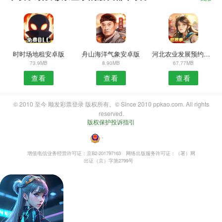
时时场地租安卓版
舟山海洋气象安卓版
河北农业发展预约安卓版
73.9MB
8.90MB
67.77MB
查看
查看
查看
© 2010 至今 顺发彩票登录 版权所有。© Since 2010 ppkao.com. All rights
reserved.
版权保护投诉指引
・
增值电信业务经营许可证：京B2-201797163
网络出版服务许可证：（署）网
出证（京）字第2799号