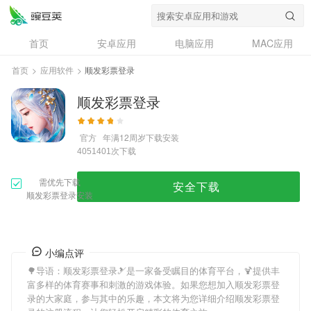
首页
安卓应用
电脑应用
MAC应用
资讯
专题
设计奖
创意应用
首页
>
应用软件
>
顺发彩票登录
问答
顺发彩票登录
官方
年满12周岁
下载安装
次下载
4051401
需优先下载
安全下载
顺发彩票登录安装
小编点评
🌳导语：
顺发彩票登录
🎿是一家备受瞩目的体育平台，🍹提供丰
富多样的体育赛事和刺激的游戏体验。如果您想加入
顺发彩票登
录
的大家庭，参与其中的乐趣，本文将为您详细介绍
顺发彩票登