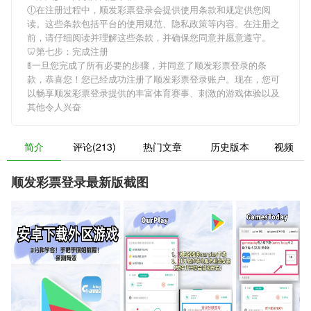
🕕在注册过程中，
顺发彩票登录
会提供使用条款和规定供您阅
读。这些条款包括平台的使用规范、隐私政策等内容。在注册之
前，请仔细阅读并理解这些条款，并确保您同意并愿意遵守。
🦷第七步：完成注册
🚦一旦您完成了所有必要的步骤，并同意了
顺发彩票登录
的条
款，恭喜您！您已经成功注册了顺发彩票登录账户。现在，您可
以畅享
顺发彩票登录
提供的丰富体育赛事、刺激的游戏体验以及
其他令人兴奋
简介
评论(213)
热门文章
历史版本
视频
顺发彩票登录最新版截图