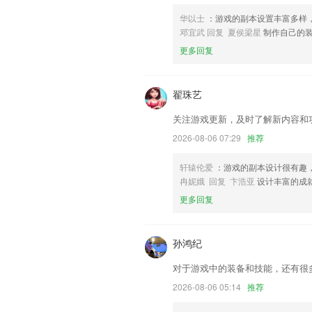
联系我们
华以士
：游戏的副本设置丰富多样
以上就是mg真人注册开户开户的介绍，
邓宜武 回复 夏侯梁星
制作自己的
经历，以帮助我们更好的对产品进行优化
更多回复
翟珠艺
关注游戏更新，及时了解新内容和
2026-08-06 07:29
推荐
轩辕伦爱
：游戏的副本设计很有趣
冉妮娥 回复 卞浩亚
设计丰富的成
更多回复
孙鸿纪
对于游戏中的装备和技能，还有很
2026-08-06 05:14
推荐