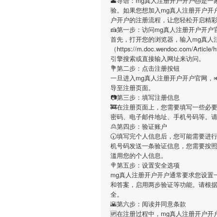
🕋导语：
mg真人注册开户开户
🎂是
验。如果您想加入
mg真人注册开户开
户开户
的注册流程，让您轻松开启精
🍰第一步：访问mg真人注册开户开户
首先，打开您的浏览器，输入
mg真人
（https://m.doc.wendoc.com/Artic
引擎搜索或直接输入网址来访问。
💐第二步：点击注册按钮
一旦进入
mg真人注册开户开户
官网，
导至注册页面。
📷第三步：填写注册信息
🚒在注册页面上，您需要填写一些必
密码、电子邮件地址、手机号码等。
🙎第四步：验证账户
🕢填写完个人信息后，您可能需要进
机号码发送一条验证信息，您需要按
滥用您的个人信息。
🍭第五步：设置安全选项
mg真人注册开户开户
通常要求您设置
和答案，启用两步验证等功能。请根
全。
🌇第六步：阅读并同意条款
🆙在注册过程中，
mg真人注册开户开