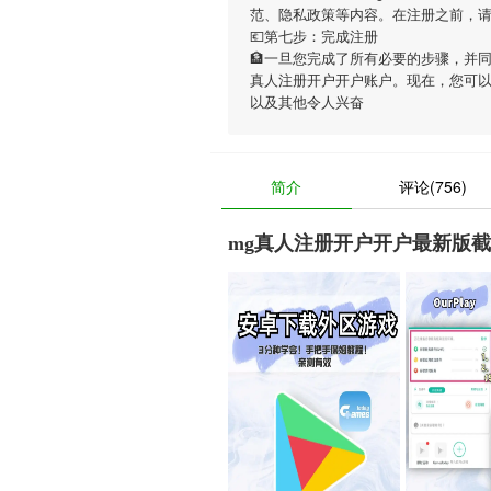
范、隐私政策等内容。在注册之前，
💶第七步：完成注册
🏦一旦您完成了所有必要的步骤，并
真人注册开户开户账户。现在，您可
以及其他令人兴奋
简介
评论(756)
mg真人注册开户开户最新版