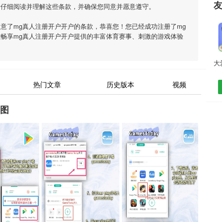
请仔细阅读并理解这些条款，并确保您同意并愿意遵守。
同意了
mg真人注册开户开户
的条款，恭喜您！您已经成功注册了mg
以畅享
mg真人注册开户开户
提供的丰富体育赛事、刺激的游戏体验
热门文章
历史版本
视频
截图