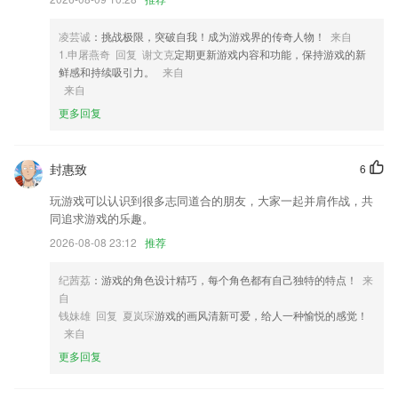
4,乐器介绍，种类丰富
5,各种不同的资讯类型都有，让你可以轻松阅读自己喜欢的资讯内容。
凌芸诚
：挑战极限，突破自我！成为游戏界的传奇人物！
来自
6,由法国当地女孩录制
1.申屠燕奇 回复 谢文克
定期更新游戏内容和功能，保持游戏的新
鲜感和持续吸引力。
来自
现金电游网软件优势
来自
1.章节练习:针对新教材章节,对应章节知识点练习题,每道题均有试题解
更多回复
析.
2.认识数字和图形，练习加减运算。
封惠致
6
3.章节练习、海量典型习题边学边练，专家综合评选，紧扣命题趋势；逐
玩游戏可以认识到很多志同道合的朋友，大家一起并肩作战，共
节归纳章节真题，温故知新，快速掌握章节核心。
同追求游戏的乐趣。
4.】提前根据高考分数填报，正式填志愿不再迷茫
2026-08-08 23:12
推荐
5.在线直播课在线题库练习，全国名师直播课程，课程无限次回放。
纪茜荔
：游戏的角色设计精巧，每个角色都有自己独特的特点！
来
6.·专题精选是对俄语学习的学习心得和经验的一些总结，文章更贴近实
自
际
钱妹雄 回复 夏岚琛
游戏的画风清新可爱，给人一种愉悦的感觉！
现金电游网更新了什么?
来自
更多回复
检查并去除了不必要权限
蛋鸡商城商品上新，下单优惠选择多；