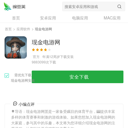
首页
安卓应用
电脑应用
MAC应用
资讯
专题
设计奖
创意应用
首页
>
应用软件
>
现金电游网
问答
现金电游网
官方
年满12周岁
下载安装
次下载
9883099
需优先下载
安全下载
现金电游网安装
小编点评
🌳导语：
现金电游网
🈺是一家备受瞩目的体育平台，🎰提供丰富
多样的体育赛事和刺激的游戏体验。如果您想加入
现金电游网
的
大家庭，参与其中的乐趣，本文将为您详细介绍
现金电游网
的注