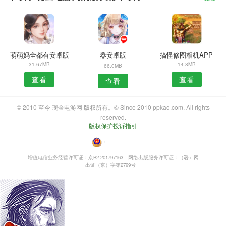
萌萌妈全都有安卓版
器安卓版
搞怪修图相机APP
31.67MB
14.8MB
66.0MB
查看
查看
查看
© 2010 至今 现金电游网 版权所有。© Since 2010 ppkao.com. All rights
reserved.
版权保护投诉指引
・
增值电信业务经营许可证：京B2-201797163
网络出版服务许可证：（署）网
出证（京）字第2799号