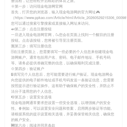
册流程，让您轻松开启精彩的体育之旅。
🌞第一步：访问现金电游网官网
首先，打开您的浏览器，输入
现金电游网
的官方网址🎮
（https://www.ppkao.com/Article/html/Article_20260529215306_000
您可以通过搜索引擎搜索或直接输入网址来访问。
🍛第二步：点击注册按钮
一旦进入
现金电游网
官网，🍶您会在页面上找到一个醒目的注册
按钮。点击该按钮，您将被引导至注册页面。
🈚第三步：填写注册信息
🗄在注册页面上，您需要填写一些必要的个人信息来创建
现金电
游网
账户。通常包括用户名、密码、电子邮件地址、手机号码
等。请务必提供准确完整的信息，以确保顺利完成注册。
🍲第四步：验证账户
🔒填写完个人信息后，您可能需要进行账户验证。
现金电游网
会
向您提供的电子邮件地址或手机号码发送一条验证信息，您需要
按照提示进行验证操作。这有助于确保账户的安全性，并防止不
法分子滥用您的个人信息。
🎼第五步：设置安全选项
现金电游网
通常要求您设置一些安全选项，以增强账户的安全
性。🍿例如，可以设置安全问题和答案，启用两步验证等功能。
请根据系统的提示设置相关选项，并妥善保管相关信息，确保您
的账户安全。
🚒第六步：阅读并同意条款