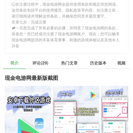
🕤在注册过程中，
现金电游网
会提供使用条款和规定供您阅读。
这些条款包括平台的使用规范、隐私政策等内容。在注册之前，
请仔细阅读并理解这些条款，并确保您同意并愿意遵守。
🚢第七步：完成注册
🚞一旦您完成了所有必要的步骤，并同意了
现金电游网
的条款，
恭喜您！您已经成功注册了现金电游网账户。现在，您可以畅享
现金电游网
提供的丰富体育赛事、刺激的游戏体验以及其他令人
兴奋
简介
评论(29)
热门文章
历史版本
视频
现金电游网最新版截图