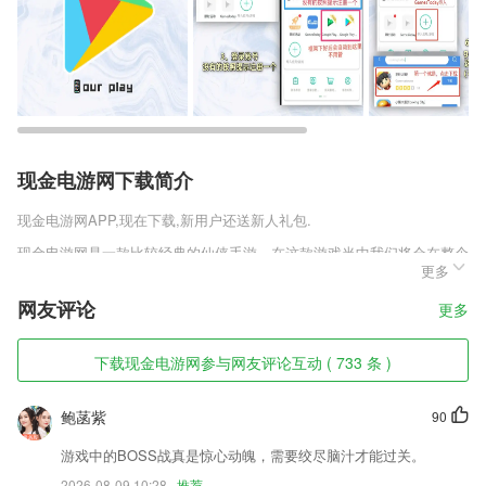
现金电游网下载简介
现金电游网
APP,现在下载,新用户还送新人礼包.
现金电游网是一款比较经典的仙侠手游，在这款游戏当中我们将会在整个
更多
仙侠世界当中发现非常强大的技能和战斗，还有很多角色都将会牵扯到这
个跌宕起伏的剧情当中，这个阴谋可以说已经影响到了整个武林，并且还
网友评论
更多
让仙界也为之动摇，这时你要如何处理呢。
现金电游网软件特色
下载现金电游网参与网友评论互动 ( 733 条 )
1,早读、课前预习、课后巩固
鲍菡紫
90
2,CPU降温
3,专心为您正规车辆，专职司机
游戏中的BOSS战真是惊心动魄，需要绞尽脑汁才能过关。
2026-08-09 10:28
推荐