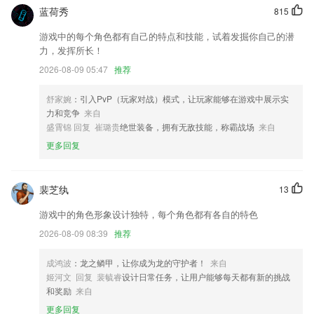
增强软件稳定性，阅读更流畅；
蓝荷秀
815
优化UI界面 新增人脉圈商务社区 优化名片界面展示 新增名片人脉跟进
游戏中的每个角色都有自己的特点和技能，试着发掘你自己的潜
新增名片详情
力，发挥所长！
详情页面支持设置置顶与免打扰
2026-08-09 05:47
推荐
新增 商品头图及详情图片功能，商品信息一目了然
舒家婉
：引入PvP（玩家对战）模式，让玩家能够在游戏中展示实
联系我们
力和竞争
来自
以上就是现金电游网的介绍，如果您喜欢这款软件，您可以到应用商店进
盛霄锦 回复 崔璐贵
绝世装备，拥有无敌技能，称霸战场
来自
行打分评论，说出您的使用经历，以帮助我们更好的对产品进行优化修
更多回复
改。
裴芝纨
13
游戏中的角色形象设计独特，每个角色都有各自的特色
2026-08-09 08:39
推荐
成鸿波
：龙之鳞甲，让你成为龙的守护者！
来自
姬河文 回复 裴毓睿
设计日常任务，让用户能够每天都有新的挑战
和奖励
来自
更多回复