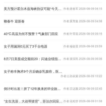
美方预计霍尔木兹海峡协议可能“今天或明天”达成
作者:路春军 2026-08-09 04:15
鞭春牛 迎新春
作者:奚莺曼 2026-08-09 04:08
40℃高温为何不预警？气象部门回应
作者:叶育固 2026-08-09 09:16
女子用漏洞0元买了3千台电器
作者:穆超晨 2026-08-08 23:59
8月7日美股成交额前20：闪迪业绩指引偏弱，遭花旗等券商下调目标价
作者:黄琛民 2026-08-09 06:06
女子称丰胸术9个月后确诊乳腺癌，医美机构：手术不可能引发癌症，建议走司法途径
作者:公孙岚紫 2026-08-09 10:22
倒计时出发！拼了12年换来的毕业旅行，别被这3个“长假终结者”毁了！
作者:宗达颖 2026-08-09 02:45
“女生洗澡，大叔帮搓背”，苏泊尔回应AI广告擦边：视频全下架，已强化内容管理与审核
作者:花程舒 2026-08-09 01:08