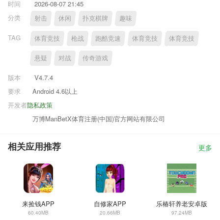
时间
2026-08-07 21:45
分类
射击
休闲
扑克棋牌
趣味
TAG
体育竞技
枪战
跑酷竞速
体育竞技
体育竞技
悬疑
对战
传奇游戏
版本
V4.7.4
要求
Android 4.6以上
开发者
隐私政策
万博ManBetX体育注册(中国)官方网站有限公司
相关应用推荐
更多
来捡钱APP
自修家APP
乐椿轩养老安卓版
60.40MB
20.66MB
97.24MB