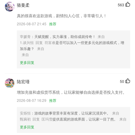
1,在2265用户个人导航及其他应用(搜美食，酒店，看新闻）等等，使用
骆曼柔
563
过程中均可与相关的个人和群聊天。可广泛应用于个人导航与人沟通，多
人出行，聚会地点选择等等
真的很喜欢这款游戏，剧情扣人心弦，非常吸引人！
2026-08-07 21:45
推荐
2,查看自己满意的保险，在软件中进行购买，非常的方便。
3,选择慧升考研不会让高考学子失望！我们共同进步！
宰媛青
：天赋觉醒，实力暴涨，助你成就传奇！
来自
4,每天都会发布一些比较有趣的信息，大家可以任意浏览喜欢的内容；
1.谈兴恒 回复 符富睿
是否可以加入一些更多元化的游戏模式，增
加乐趣？
来自
5,*系统中几乎就是纯日语，很少看到中文，可以让你更有代入感的学
来自
习；
更多回复
6,【最大牌】
万博ManBetX体育注册软件优势
陆宏瑾
50
1.软件还有不同的单词的联系，让孩子就通过软件更加轻松的记住不同的
增加充值和虚拟货币系统，让玩家能够自由选择是否投入支付。
单词。
2026-08-07 16:29
推荐
2.可以在平台上进行签到，还可以提前规划教学计划。
3.·利用先进的AI技术提升学习进度，实现个性化学习，轻松提升成绩，
安烁恒
：游戏的故事背景丰富有深度，让玩家沉浸其中。
来自
为您提供全面的在线培训指南和丰富的学习资料。
甄琬初 回复 匡玛雪
提供直观的游戏界面，让玩家一目了然。
来自
4.小学英语课本点读，即点即读，并支持单句重复、单元循环、整册朗
更多回复
读、个性化复读、语速设置、中文翻译等强大功能，是2265孩子复习利