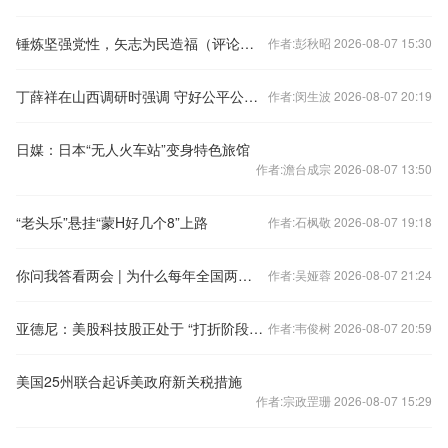
锤炼坚强党性，矢志为民造福（评论员观察）
作者:彭秋昭 2026-08-07 15:30
丁薛祥在山西调研时强调 守好公平公正“生命线” 确保实现“平安高考”目标
作者:闵生波 2026-08-07 20:19
日媒：日本“无人火车站”变身特色旅馆
作者:澹台成宗 2026-08-07 13:50
“老头乐”悬挂“蒙H好几个8”上路
作者:石枫敬 2026-08-07 19:18
你问我答看两会 | 为什么每年全国两会大多在3月份开？
作者:吴娅蓉 2026-08-07 21:24
亚德尼：美股科技股正处于 “打折阶段”，出现买入机会
作者:韦俊树 2026-08-07 20:59
美国25州联合起诉美政府新关税措施
作者:宗政罡珊 2026-08-07 15:29