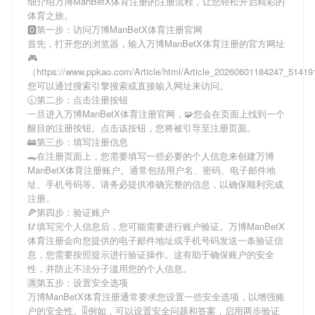
细介绍
万博ManBetX体育注册
的注册流程，让您轻松开启精彩的
体育之旅。
🅾第一步：访问万博ManBetX体育注册官网
首先，打开您的浏览器，输入
万博ManBetX体育注册
的官方网址
🎮
（https://www.ppkao.com/Article/html/Article_20260601184247_514
您可以通过搜索引擎搜索或直接输入网址来访问。
🕥第二步：点击注册按钮
一旦进入
万博ManBetX体育注册
官网，🧩您会在页面上找到一个
醒目的注册按钮。点击该按钮，您将被引导至注册页面。
🚋第三步：填写注册信息
🐊在注册页面上，您需要填写一些必要的个人信息来创建
万博
ManBetX体育注册
账户。通常包括用户名、密码、电子邮件地
址、手机号码等。请务必提供准确完整的信息，以确保顺利完成
注册。
🍕第四步：验证账户
🥢填写完个人信息后，您可能需要进行账户验证。
万博ManBetX
体育注册
会向您提供的电子邮件地址或手机号码发送一条验证信
息，您需要按照提示进行验证操作。这有助于确保账户的安全
性，并防止不法分子滥用您的个人信息。
🈵第五步：设置安全选项
万博ManBetX体育注册
通常要求您设置一些安全选项，以增强账
户的安全性。🎚例如，可以设置安全问题和答案，启用两步验证