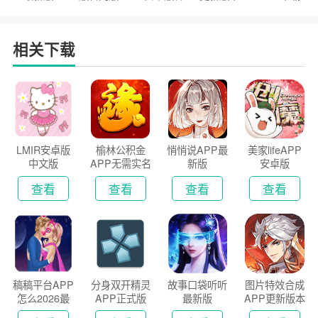
户端
2026
安装2026
相关下载
LMIR安卓版
榆林公积金
悄悄说APP最
美家lifeAPP
中文版
APP无需实名
新版
安卓版
认证版
查看
查看
查看
查看
稿稿平台APP
分身双开精灵
故事口袋听听
图片特效合成
怎么2026最
APP正式版
最新版
APP更新版本
新版
2026