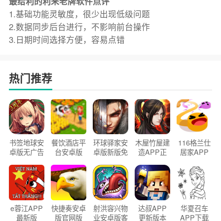
最给利的利来老牌软件点评
1.基础功能灵敏度，很少出现低级问题
2.数据同步后台进行，不影响前台操作
3.日期时间选择方便，容易点错
热门推荐
书签地球安
餐饮酒店平
环球驿家安
木屋竹屋建
116格兰仕
卓版无广告
台安卓版
卓版新版免
造APP正
居家APP
官方正版
2026版
费下载
版2026
手机版
e蓉江APP
快捷奏安卓
射洪容兴物
达叔APP
华夏召车
最新版
版官网版
业安卓版客
更新版本
APP下载