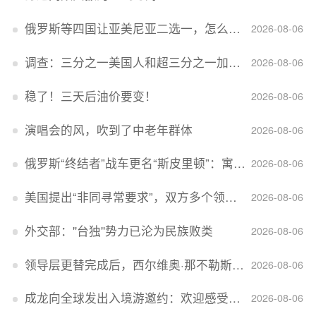
俄罗斯等四国让亚美尼亚二选一，怎么回事？
2026-08-06
调查：三分之一美国人和超三分之一加拿大人感到经济压力
2026-08-06
稳了！三天后油价要变！
2026-08-06
演唱会的风，吹到了中老年群体
2026-08-06
俄罗斯“终结者”战车更名“斯皮里顿”：寓意强大可靠，彰显俄精神力量
2026-08-06
美国提出“非同寻常要求”，双方多个领域分歧依旧，印美贸易谈判进入“关键阶段”
2026-08-06
外交部：''台独''势力已沦为民族败类
2026-08-06
领导层更替完成后，西尔维奥·那不勒斯出任Lucid首席执行官
2026-08-06
成龙向全球发出入境游邀约：欢迎感受无滤镜的真实中国
2026-08-06