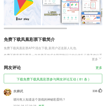
免费下载凤凰彩票下载简介
免费下载凤凰彩票
APP,现在下载,新用户还送新人礼包.
免费下载凤凰彩票是一款有着开放式大型冒险玩法的仙侠乱斗唯美修仙手
更多
游，游戏使用强大的unity3D及时战斗引擎制造，让每一处游戏的细节都
得到了深度的提升，你能从人物的脸部看到人物的喜怒哀乐，所有的情感
网友评论
更多
都一跃脸上，真实的AINPC和真人一样，甚至会观察玩家们的活动，整
体效果十分逼真。
下载免费下载凤凰彩票参与网友评论互动 ( 81 条 )
免费下载凤凰彩票软件特色
1,重磅出击，执业医师押题密卷，名师押题，内部密卷，考过其实很简
水婵武
336
单。
请问有人知道这个游戏的神秘彩蛋吗？
2,极速扫描模式，安全恢复数据不伤害手机；
2026-08-07 06:28
推荐