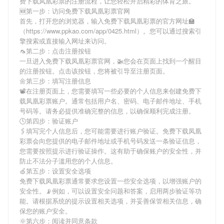
费下载凤凰彩票
的注册流程，让您轻松开启精彩的体育之旅。
🆕第一步：访问免费下载凤凰彩票官网
首先，打开您的浏览器，输入
免费下载凤凰彩票
的官方网址🏫
（https://www.ppkao.com/app/0425.html）。您可以通过搜索引
擎搜索或直接输入网址来访问。
🦟第二步：点击注册按钮
一旦进入
免费下载凤凰彩票
官网，🚁您会在页面上找到一个醒目
的注册按钮。点击该按钮，您将被引导至注册页面。
🌼第三步：填写注册信息
📽在注册页面上，您需要填写一些必要的个人信息来创建
免费下
载凤凰彩票
账户。通常包括用户名、密码、电子邮件地址、手机
号码等。请务必提供准确完整的信息，以确保顺利完成注册。
🕓第四步：验证账户
🖇填写完个人信息后，您可能需要进行账户验证。
免费下载凤凰
彩票
会向您提供的电子邮件地址或手机号码发送一条验证信息，
您需要按照提示进行验证操作。这有助于确保账户的安全性，并
防止不法分子滥用您的个人信息。
🍏第五步：设置安全选项
免费下载凤凰彩票
通常要求您设置一些安全选项，以增强账户的
安全性。📡例如，可以设置安全问题和答案，启用两步验证等功
能。请根据系统的提示设置相关选项，并妥善保管相关信息，确
保您的账户安全。
🌞第六步：阅读并同意条款