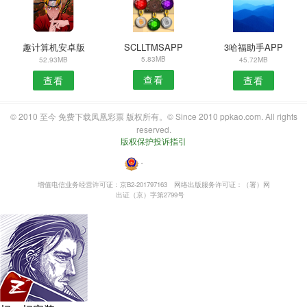
趣计算机安卓版
SCLLTMSAPP
3哈福助手APP
5.83MB
52.93MB
45.72MB
查看
查看
查看
© 2010 至今 免费下载凤凰彩票 版权所有。© Since 2010 ppkao.com. All rights
reserved.
版权保护投诉指引
・
增值电信业务经营许可证：京B2-201797163
网络出版服务许可证：（署）网
出证（京）字第2799号