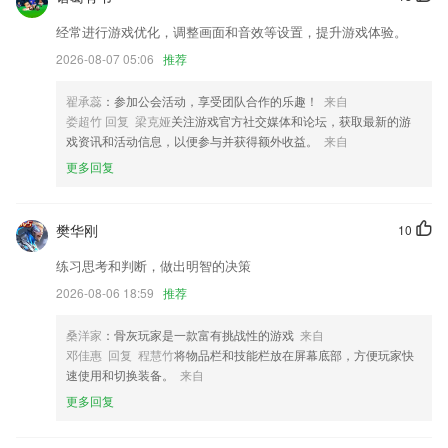
其他一些小优化，多用多发现哦！
经常进行游戏优化，调整画面和音效等设置，提升游戏体验。
修复首页截图偶尔出现闪烁的问题
2026-08-07 05:06
推荐
感谢大家的支持，我们下期再见??
翟承蕊
：参加公会活动，享受团队合作的乐趣！
来自
修复翻译问题
娄超竹 回复 梁克娅
关注游戏官方社交媒体和论坛，获取最新的游
戏资讯和活动信息，以便参与并获得额外收益。
来自
在线音频优化；
更多回复
联系我们
以上就是免费下载凤凰彩票的介绍，如果您喜欢这款软件，您可以到应用
商店进行打分评论，说出您的使用经历，以帮助我们更好的对产品进行优
樊华刚
10
化修改。
练习思考和判断，做出明智的决策
2026-08-06 18:59
推荐
桑洋家
：骨灰玩家是一款富有挑战性的游戏
来自
邓佳惠 回复 程慧竹
将物品栏和技能栏放在屏幕底部，方便玩家快
速使用和切换装备。
来自
更多回复