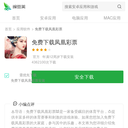
首页
安卓应用
电脑应用
MAC应用
资讯
专题
设计奖
创意应用
首页
>
应用软件
>
免费下载凤凰彩票
问答
免费下载凤凰彩票
官方
年满12周岁
下载安装
次下载
4362100
需优先下载
安全下载
免费下载凤凰彩票安装
小编点评
♨导语：
免费下载凤凰彩票
🕍是一家备受瞩目的体育平台，🍮提
供丰富多样的体育赛事和刺激的游戏体验。如果您想加入
免费下
载凤凰彩票
的大家庭，参与其中的乐趣，本文将为您详细介绍
免