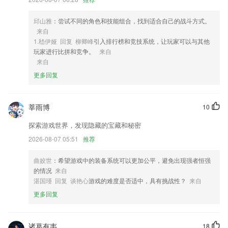
3,我们随时可以在线进行订单发货，一键就能完成。
4,自由互动：让更多咨询师可以更自由的去互动，在线学习的方法有很
邱山雅
：尝试不同的角色和技能组合，找到适合自己的战斗方式。
多；
来自
1.嵇伊娅 回复 柳卿峰
引入排行榜和竞技系统，让玩家可以与其他
5,【机场专线】机场专线，多样选择，安全快捷
玩家进行比拼和竞争。
来自
6,最新时事新闻，时刻掌握最新政事动态，积极响应国家最新政策；
来自
更多回复
免费下载凤凰彩票软件优势
1.通过不同情况下的实验操作过程，让你2265轻松的了解不同的实验原理
及各种的器材结构
莘雨博
10
2.完整的日语五十音图表,包含片假名,清音、浊音、平假名、半浊音、拗
探索游戏世界，发现隐藏的宝藏和秘密
音发音及其罗马音
2026-08-07 05:51
推荐
3.通过创造性的课程和解释来让学习更加丰富多彩。
曲姣世
：希望游戏中的装备系统可以更加公平，避免出现强者恒强
4.轻松找到文书解决方案、语言能力解决方案;
的情况
来自
5.标准的童声发音和丰富的反馈音效，激励宝宝快乐的学习。
湛国瑾 回复 谈艳心
游戏的难度是否适中，具有挑战性？
来自
6.公司临时急事，还在一个个通知？
更多回复
免费下载凤凰彩票更新了什么?
多种样式，随心选择。
诸葛有韦
18