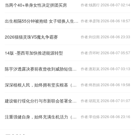
当两个40+单身女性决定拼团买房
作者:钱茜行 2026-08-07 02:14
出生相隔55分钟被抱错 女子错换人生37年后起诉医院
作者:单彦翔 2026-08-06 18:57
2026猫猫灵珠VS魔丸争霸赛
作者:利仪雨 2026-08-06 23:33
14版 -墨西哥加快推进能源转型
作者:乔环时 2026-08-07 05:57
陈芋汐透露决赛前夜曾收到威胁短信，谈与全红婵关系
作者:惠彩岚 2026-08-07 03:13
深深植根人民，始终拥有坚实根基（评论员观察）
作者:终胜娟 2026-08-06 19:58
建设银行绥化分行与市新联会签署全面战略合作协议
作者:胡苑克 2026-08-07 01:07
注重强健自身，始终充满生机活力（评论员观察）
作者:莘伯烁 2026-08-06 23:16