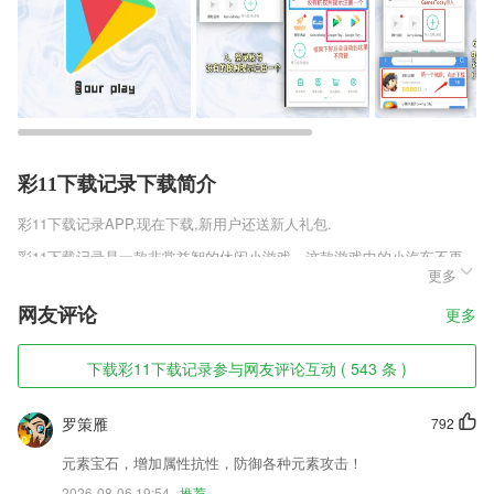
彩11下载记录下载简介
彩11下载记录
APP,现在下载,新用户还送新人礼包.
彩11下载记录是一款非常益智的休闲小游戏，这款游戏中的小汽车不再
更多
是跑在平坦的地面上，而是在各种高楼大厦之间穿梭，甚至外星球也是玩
家的跑道，只要能全力飞驰，哪里都是玩家的表演舞台，驾驶着你全新的
网友评论
更多
各种各样的座驾，在游戏中尽情的展示你的车技。
彩11下载记录软件特色
下载彩11下载记录参与网友评论互动 ( 543 条 )
1,线上了解益减美研发实力，云观赏研发中心
罗策雁
792
2,【办理乘机】手机值机不排队，提前选个好座位！
3,有效进行部门目标业绩管理、商机覆盖率、人均生产力、考核，预算
元素宝石，增加属性抗性，防御各种元素攻击！
2026-08-06 19:54
推荐