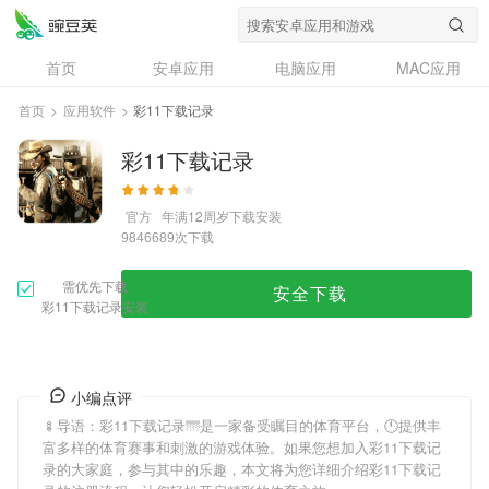
首页
安卓应用
电脑应用
MAC应用
资讯
专题
设计奖
创意应用
首页
>
应用软件
>
彩11下载记录
问答
彩11下载记录
官方
年满12周岁
下载安装
次下载
9846689
需优先下载
安全下载
彩11下载记录安装
小编点评
🍢导语：
彩11下载记录
🌁是一家备受瞩目的体育平台，🕚提供丰
富多样的体育赛事和刺激的游戏体验。如果您想加入
彩11下载记
录
的大家庭，参与其中的乐趣，本文将为您详细介绍
彩11下载记