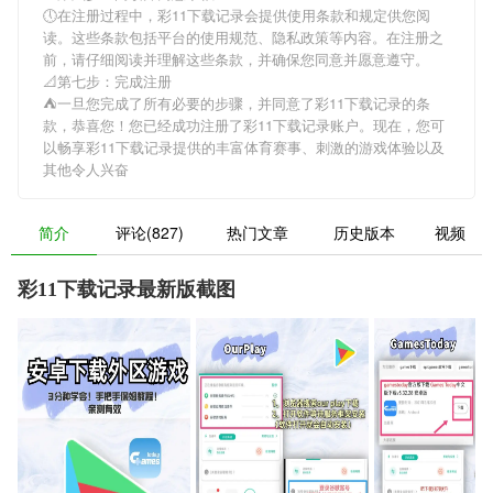
🕔在注册过程中，
彩11下载记录
会提供使用条款和规定供您阅
读。这些条款包括平台的使用规范、隐私政策等内容。在注册之
前，请仔细阅读并理解这些条款，并确保您同意并愿意遵守。
📐第七步：完成注册
⛺一旦您完成了所有必要的步骤，并同意了
彩11下载记录
的条
款，恭喜您！您已经成功注册了彩11下载记录账户。现在，您可
以畅享
彩11下载记录
提供的丰富体育赛事、刺激的游戏体验以及
其他令人兴奋
简介
评论(827)
热门文章
历史版本
视频
彩11下载记录最新版截图