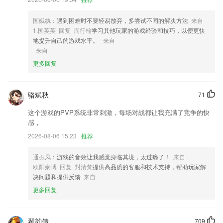
4,【章节更新自动提醒】 自动跟踪新章节,更新无延迟看书听书,与作者更
新云同步
国娥纨
：遇到困难时不要轻易放弃，多尝试不同的解决方法
来自
5,支持全自动采购，店铺需要的商品能够在这里的商城自动采购；
1.国英英 回复 周行翰
学习其他玩家的游戏经验和技巧，以便更快
6,帮助中小企业管理工资薪水,2265智能计算各种绩效,各种薪水细节可以
地提升自己的游戏水平。
来自
自定义设置模板内容;
来自
更多回复
彩11下载记录软件优势
1.：实时查看园所情况，让园长的管理更省心。
骆斌秋
71
2.·经验技巧考试秘笈整理分析，逐个击破考试的重点难点
这个游戏的PVP系统非常刺激，每场对战都让我充满了竞争的快
3.利用课文详解可以对知识点进行全面掌握，结合例题学习的方式可以帮
感，
助学生理解；
2026-08-06 15:23
推荐
4.录取查询等
5.16个单元校内写作直播课，16个写作素材指导包。
通振凤
：游戏的音效让我感觉身临其境，太过瘾了！
来自
欧阳娴博 回复 封清梵
提供高品质的客服和技术支持，帮助玩家解
6.·练习中包含数学，汉字，拼音，英语实现手动答题与语音答题提高小
决问题和提供反馈
来自
朋友专注力。可以单课时练习，可以综合练习
更多回复
彩11下载记录更新了什么?
提高了扫描OCR识别效率，优化产品性能。
翟韵倩
709