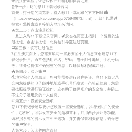
录
的注册流程，让您轻松开启精彩的体育之旅。
⌚️第一步：访问彩11下载记录官网
首先，打开您的浏览器，输入
彩11下载记录
的官方网址🏟
（https://www.ppkao.com/app/075940673.html）。您可以通过
搜索引擎搜索或直接输入网址来访问。
🦋第二步：点击注册按钮
一旦进入
彩11下载记录
官网，🦖您会在页面上找到一个醒目的注
册按钮。点击该按钮，您将被引导至注册页面。
🚍第三步：填写注册信息
🚏在注册页面上，您需要填写一些必要的个人信息来创建
彩11下
载记录
账户。通常包括用户名、密码、电子邮件地址、手机号码
等。请务必提供准确完整的信息，以确保顺利完成注册。
🐲第四步：验证账户
🌎填写完个人信息后，您可能需要进行账户验证。
彩11下载记录
会向您提供的电子邮件地址或手机号码发送一条验证信息，您需
要按照提示进行验证操作。这有助于确保账户的安全性，并防止
不法分子滥用您的个人信息。
💴第五步：设置安全选项
彩11下载记录
通常要求您设置一些安全选项，以增强账户的安全
性。🕛例如，可以设置安全问题和答案，启用两步验证等功能。
请根据系统的提示设置相关选项，并妥善保管相关信息，确保您
的账户安全。
🎸第六步：阅读并同意条款