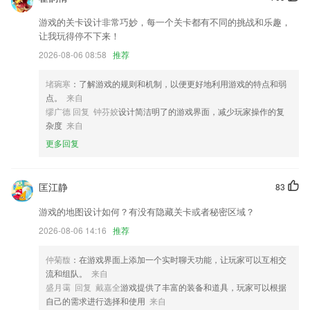
阅读界面中，字体设置等添加了文字提示；
游戏的关卡设计非常巧妙，每一个关卡都有不同的挑战和乐趣，
增加wifi配网功能。
让我玩得停不下来！
每天来账单页擦亮作品，一键增加图片卖出机会！
2026-08-06 08:58
推荐
增加书单系列整理，方便读者选书。
堵琬寒
：了解游戏的规则和机制，以便更好地利用游戏的特点和弱
— 新增图层比例锁定选项
点。
来自
联系我们
缪广德 回复 钟芬姣
设计简洁明了的游戏界面，减少玩家操作的复
以上就是彩11下载记录的介绍，如果您喜欢这款软件，您可以到应用商
杂度
来自
店进行打分评论，说出您的使用经历，以帮助我们更好的对产品进行优化
更多回复
修改。
匡江静
83
游戏的地图设计如何？有没有隐藏关卡或者秘密区域？
2026-08-06 14:16
推荐
仲菊馥
：在游戏界面上添加一个实时聊天功能，让玩家可以互相交
流和组队。
来自
盛月霭 回复 戴嘉全
游戏提供了丰富的装备和道具，玩家可以根据
自己的需求进行选择和使用
来自