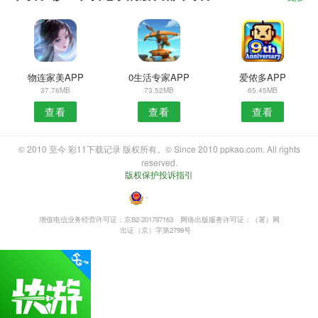
物连家美APP
0生活专家APP
爱侬多APP
37.76MB
73.52MB
65.45MB
查看
查看
查看
© 2010 至今 彩11下载记录 版权所有。© Since 2010 ppkao.com. All rights
reserved.
版权保护投诉指引
・
增值电信业务经营许可证：京B2-201797163
网络出版服务许可证：（署）网
出证（京）字第2799号