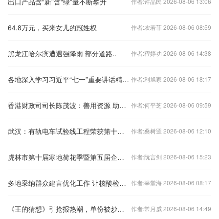
出口产品含“新”含“绿”量不断攀升
作者:许晶民 2026-08-06 13:06
64.8万元，买来女儿的冠姓权
作者:农若菲 2026-08-06 08:59
黑龙江哈尔滨遭遇强降雨 部分道路..
作者:程婷功 2026-08-06 14:38
各地深入学习习近平“七一”重要讲话精神：守民心办实事，赶考之路开新篇
作者:利旭家 2026-08-06 18:17
香港财政司司长陈茂波：善用资源 助力香港高质量提速发展
作者:何平芝 2026-08-06 09:59
武汉：有轨电车试验线工程荣获第十八届中国土木工程詹天佑奖
作者:桑树罡 2026-08-06 12:10
虎林市第十届寒地荷花季暨第五届企业家交流周启幕
作者:阮言剑 2026-08-06 15:23
多地采纳群众建言优化工作 让核酸检测更便民
作者:莘堂海 2026-08-06 08:17
《王的猜想》引抢报热潮，单份被炒至60元！报社急电：印刷机已“全速冒烟”
作者:常月威 2026-08-06 14:49