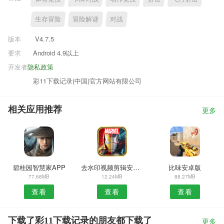
生存冒险
冒险解谜
对战
版本
V4.7.5
要求
Android 4.9以上
开发者
隐私政策
彩11下载记录(中国)官方网站有限公司
相关应用推荐
更多
碧桂园智慧家APP
去水印视频剪辑安卓版
比味安卓版
77.68MB
12.24MB
88.27MB
查看
查看
查看
下载了彩11下载记录的朋友都下载了
更多