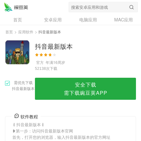
抖音最新版本
首页
安卓应用
电脑应用
MAC应用
资讯
专题
设计奖
创意应用
首页
>
应用软件
>
抖音最新版本
问答
抖音最新版本
官方
年满16周岁
次下载
52138
需优先下载
安全下载
抖音最新版本
需下载豌豆荚APP
软件教程
🍼抖音最新版本🍼
❥第一步：访问抖音最新版本官网
首先，打开您的浏览器，输入抖音最新版本的官方网址