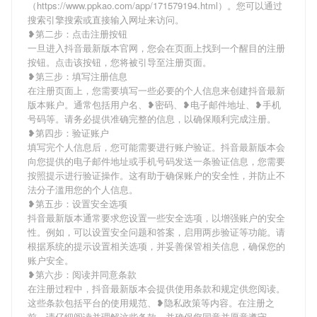
（https://www.ppkao.com/app/171579194.html）。您可以通过
搜索引擎搜索或直接输入网址来访问。
❥第二步：点击注册按钮
一旦进入抖音最新版本官网，您会在页面上找到一个醒目的注册
按钮。点击该按钮，您将被引导至注册页面。
❥第三步：填写注册信息
在注册页面上，您需要填写一些必要的个人信息来创建抖音最新
版本账户。通常包括用户名、❥密码、❥电子邮件地址、❥手机
号码等。请务必提供准确完整的信息，以确保顺利完成注册。
❥第四步：验证账户
填写完个人信息后，您可能需要进行账户验证。抖音最新版本会
向您提供的电子邮件地址或手机号码发送一条验证信息，您需要
按照提示进行验证操作。这有助于确保账户的安全性，并防止不
法分子滥用您的个人信息。
❥第五步：设置安全选项
抖音最新版本通常要求您设置一些安全选项，以增强账户的安全
性。例如，可以设置安全问题和答案，启用两步验证等功能。请
根据系统的提示设置相关选项，并妥善保管相关信息，确保您的
账户安全。
❥第六步：阅读并同意条款
在注册过程中，抖音最新版本会提供使用条款和规定供您阅读。
这些条款包括平台的使用规范、❥隐私政策等内容。在注册之
前，请仔细阅读并理解这些条款，并确保您同意并愿意遵守。