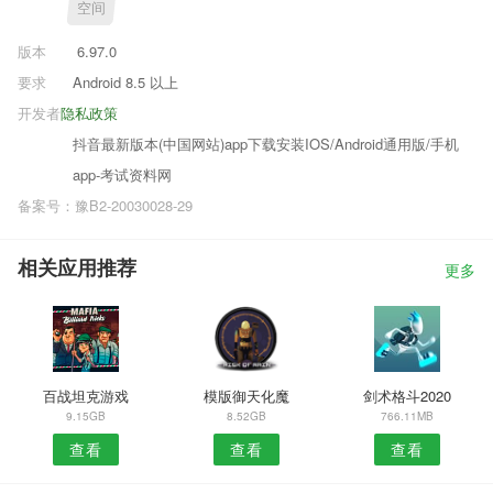
空间
版本
6.97.0
要求
Android 8.5 以上
开发者
隐私政策
抖音最新版本(中国网站)app下载安装IOS/Android通用版/手机
app-考试资料网
备案号：豫B2-20030028-29
相关应用推荐
更多
百战坦克游戏
模版御天化魔
剑术格斗2020
9.15GB
8.52GB
766.11MB
查看
查看
查看