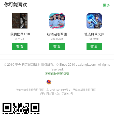
你可能喜欢
更多
我的世界1.18
植物召唤军团
地毯剪草大师
3.74GB
338.89MB
98.0MB
查看
查看
查看
© 2010 至今 抖音最新版本 版权所有。© Since 2010 daxiongtv.com . All rights
reserved.
版权保护投诉指引
・
增值电信业务经营许可证：京ICP备19043480号-2
网络出版服务许可证：
（署）网出证（京）字第827号