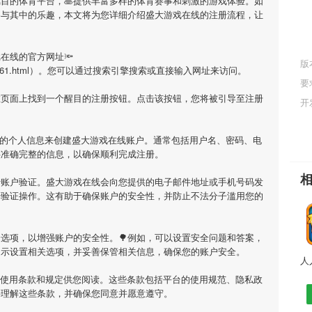
瞩目的体育平台，🥞提供丰富多样的体育赛事和刺激的游戏体验。如
参与其中的乐趣，本文将为您详细介绍
盛大游戏在线
的注册流程，让
戏在线
的官方网址🔦
版
pp/21478861.html）。您可以通过搜索引擎搜索或直接输入网址来访问。
要
在页面上找到一个醒目的注册按钮。点击该按钮，您将被引导至注册
开
要的个人信息来创建
盛大游戏在线
账户。通常包括用户名、密码、电
供准确完整的信息，以确保顺利完成注册。
行账户验证。
盛大游戏在线
会向您提供的电子邮件地址或手机号码发
行验证操作。这有助于确保账户的安全性，并防止不法分子滥用您的
选项，以增强账户的安全性。🌳例如，可以设置安全问题和答案，
提示设置相关选项，并妥善保管相关信息，确保您的账户安全。
使用条款和规定供您阅读。这些条款包括平台的使用规范、隐私政
并理解这些条款，并确保您同意并愿意遵守。