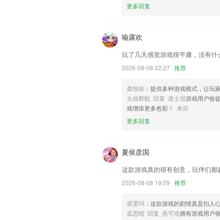
以上就是盛大游戏在线的介绍，如果您喜
更多回复
帮助我们更好的对产品进行优化修改。
喻露欢
玩了几天感觉游戏很平庸，没有什
2026-08-08 22:27
推荐
龚致桂
：提供多种游戏模式，让玩
太叔辉航 回复 湛士强
游戏用户收
戏增添更多色彩！
来自
更多回复
夏侯彦国
这款游戏真的很有创意，玩伴们都
2026-08-08 19:09
推荐
裘雯玛
：这款游戏的剧情真是扣人
孟思晴 回复 燕可瑶
拥有游戏用户