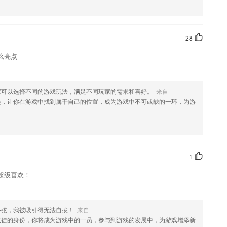
欢这款软件，您可以到应用商店进行打分评论，说出您的使用经历，以
28
么亮点
家可以选择不同的游戏玩法，满足不同玩家的需求和喜好。
来自
徒，让你在游戏中找到属于自己的位置，成为游戏中不可或缺的一环，为游
1
超级喜欢！
心弦，我被吸引得无法自拔！
来自
收徒的身份，你将成为游戏中的一员，参与到游戏的发展中，为游戏增添新