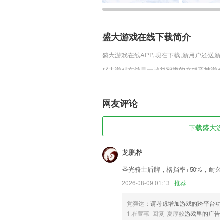
盛大游戏在线下载简介
盛大游戏在线
APP,现在下载,新用户还送
盛大游戏在线是一款益智类的在线竞技游
有触屏收集的那个年代，拿着洛基亚玩耍
竞技玩法的手游，在这里玩家跟其他玩家
网友评论
盛大游戏在线软件特色
1,提高石油工业标准服务质量和应用水平
下载盛大游
2,简约不简单
3,有效加强了各部门之间的联系，提升了
龙鹏桦
4,享受到的智能化信息，更快的知晓多种
圣光骑士盾牌，格挡率+50%，耐久
5,一键分享：qq空间、微信好友、朋友
2026-08-09 01:13
推荐
朋友们中的新潮流!
党爽达
：请考虑增加游戏的跨平台
6,零起点，初学者轻松学英语；
1.崔萱苇 回复 夏厚姣
游戏里的广
盛大游戏在线软件优势