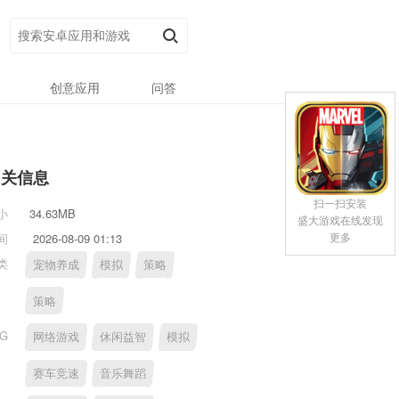
创意应用
问答
相关信息
扫一扫安装
小
34.63MB
盛大游戏在线发现
更多
间
2026-08-09 01:13
类
宠物养成
模拟
策略
策略
AG
网络游戏
休闲益智
模拟
赛车竞速
音乐舞蹈