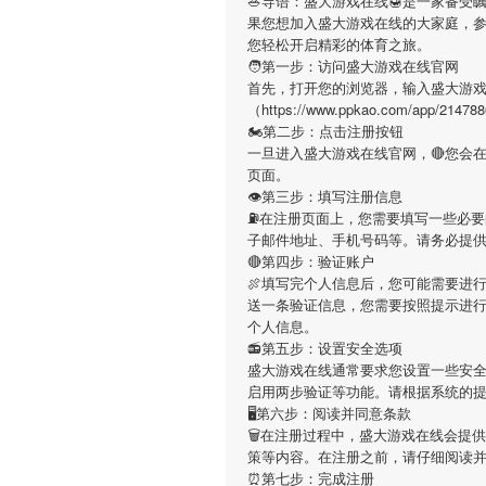
🥗导语：
盛大游戏在线
🍯是一家备受
果您想加入
盛大游戏在线
的大家庭，
您轻松开启精彩的体育之旅。
🧑第一步：访问盛大游戏在线官网
首先，打开您的浏览器，输入
盛大游
（https://www.ppkao.com/a
🏍第二步：点击注册按钮
一旦进入
盛大游戏在线
官网，🔴您会
页面。
👁第三步：填写注册信息
⛽️在注册页面上，您需要填写一些必
子邮件地址、手机号码等。请务必提
🔴第四步：验证账户
🍖填写完个人信息后，您可能需要进
送一条验证信息，您需要按照提示进
个人信息。
📻第五步：设置安全选项
盛大游戏在线
通常要求您设置一些安全
启用两步验证等功能。请根据系统的
🖥第六步：阅读并同意条款
🗑在注册过程中，
盛大游戏在线
会提供
策等内容。在注册之前，请仔细阅读
⏰第七步：完成注册