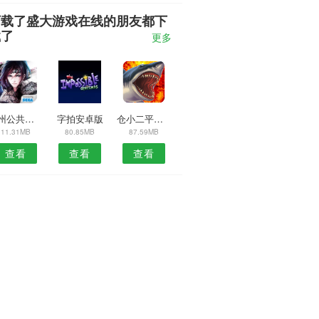
下载了盛大游戏在线的朋友都下
载了
更多
通州公共自行车安卓版
字拍安卓版
仓小二平台安卓版
11.31MB
80.85MB
87.59MB
查看
查看
查看