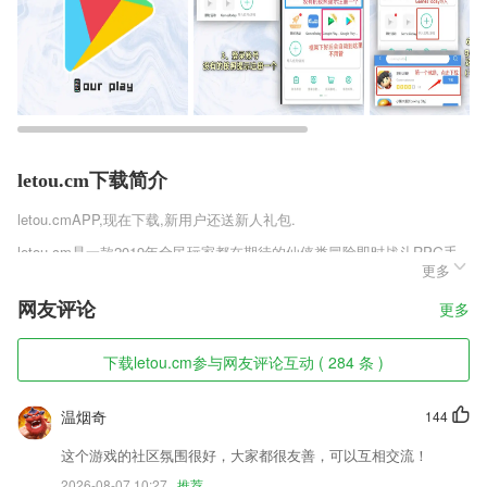
letou.cm下载简介
letou.cm
APP,现在下载,新用户还送新人礼包.
letou.cm是一款2019年全民玩家都在期待的仙侠类冒险即时战斗RPG手
更多
机游戏，架空式的剧情构造，带领玩家进入一个全新的仙侠世界，写实细
腻的游戏画面，精美绝伦的人物模型，华丽绚丽的技能特效，给玩家全新
网友评论
更多
的视觉体验，喜欢狂斩伏魔2官网正式版v1.0.0.1这款游戏的玩家千万不
要错过，快来趣趣手游网下载体验吧。
下载letou.cm参与网友评论互动 ( 284 条 )
letou.cm软件特色
1,港股100强
温烟奇
144
2,多种地图的支持，用户选择面更广。
这个游戏的社区氛围很好，大家都很友善，可以互相交流！
3,快速转换；
2026-08-07 10:27
推荐