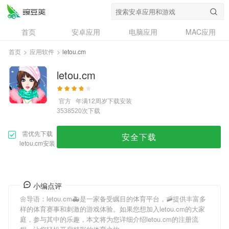
首页
安卓应用
电脑应用
MAC应用
资讯
专题
设计奖
创意应用
首页
>
应用软件
>
letou.cm
问答
letou.cm
官方
年满12周岁
下载安装
次下载
3538520
需优先下载
安全下载
letou.cm安装
小编点评
🌼导语：
letou.cm
🚑是一家备受瞩目的体育平台，🚠提供丰富多
样的体育赛事和刺激的游戏体验。如果您想加入
letou.cm
的大家
庭，参与其中的乐趣，本文将为您详细介绍
letou.cm
的注册流