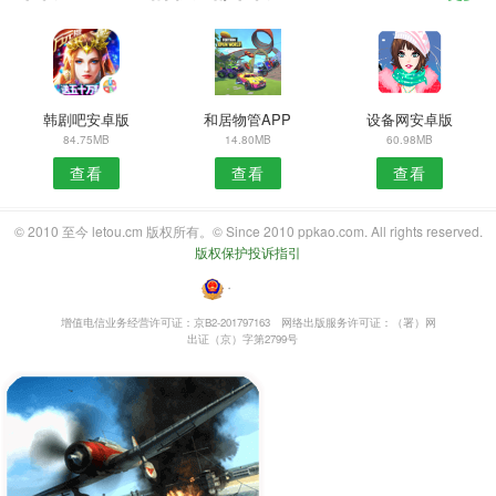
韩剧吧安卓版
和居物管APP
设备网安卓版
84.75MB
14.80MB
60.98MB
查看
查看
查看
© 2010 至今 letou.cm 版权所有。© Since 2010 ppkao.com. All rights reserved.
版权保护投诉指引
・
增值电信业务经营许可证：京B2-201797163
网络出版服务许可证：（署）网
出证（京）字第2799号