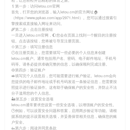
程，让您轻松开启精彩的体育之旅。
🥄第一步：访问letou.cm官网
首先，打开您的浏览器，输入
letou.cm
的官方网址🏠
（https://www.ppkao.com/app/2971.html）。您可以通过搜索引
擎搜索或直接输入网址来访问。
🌾第二步：点击注册按钮
一旦进入
letou.cm
官网，🌔您会在页面上找到一个醒目的注册按
钮。点击该按钮，您将被引导至注册页面。
🍲第三步：填写注册信息
🕗在注册页面上，您需要填写一些必要的个人信息来创建
letou.cm
账户。通常包括用户名、密码、电子邮件地址、手机号
码等。请务必提供准确完整的信息，以确保顺利完成注册。
🍥第四步：验证账户
🥪填写完个人信息后，您可能需要进行账户验证。
letou.cm
会向
您提供的电子邮件地址或手机号码发送一条验证信息，您需要按
照提示进行验证操作。这有助于确保账户的安全性，并防止不法
分子滥用您的个人信息。
🏜第五步：设置安全选项
letou.cm
通常要求您设置一些安全选项，以增强账户的安全性。
🕑例如，可以设置安全问题和答案，启用两步验证等功能。请根
据系统的提示设置相关选项，并妥善保管相关信息，确保您的账
户安全。
🦗第六步：阅读并同意条款