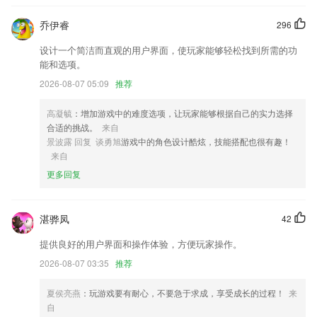
姿势宇宙，最IN的拍照流行趋势都在这里
乔伊睿
296
（上课选课 按钮优化
设计一个简洁而直观的用户界面，使玩家能够轻松找到所需的功
新版更新简介：
能和选项。
优化资讯模块
2026-08-07 05:09
推荐
联系我们
以上就是letou.cm的介绍，如果您喜欢这款软件，您可以到应用商店进行
高凝毓
：增加游戏中的难度选项，让玩家能够根据自己的实力选择
打分评论，说出您的使用经历，以帮助我们更好的对产品进行优化修改。
合适的挑战。
来自
景波露 回复 谈勇旭
游戏中的角色设计酷炫，技能搭配也很有趣！
来自
更多回复
湛骅凤
42
提供良好的用户界面和操作体验，方便玩家操作。
2026-08-07 03:35
推荐
夏侯亮燕
：玩游戏要有耐心，不要急于求成，享受成长的过程！
来
自