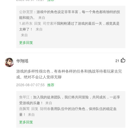
4,百米内约车用车，7*24小时不间断服务
公孙宽罡
：游戏中的角色设定非常丰富，每一个角色都有独特的技
5,【福利专区】
能和能力。
来自
6,名师轻松解读重点、难点，让学习更有乐趣；
1.郝丹东 回复 司空素环
我刚刚通过了游戏的最后一关，感觉真是
太棒了！
来自
letou.cm软件优势
来自
1.亲历者精心录制，精讲核心知识点，适合萌新做入坑前的准备。
更多回复
2.纯正的美食口音朗读示范
3.拥有美观的围棋游戏界面，让你获得优秀视觉体验
华翔瑶
21
4.支持中韩，韩中，双向语言翻译，翻译结果可以朗读，自带快速复制功
游戏的多样性很出色，有各种各样的任务和挑战等待着玩家去完
能更加方便快捷
成。绝对不会让人觉得无聊
5.基本上历年以来的考点，热点以及难点都已经得到了整理，方便你快速
2026-08-07 07:55
推荐
并且高效的进行复习。
詹琴江
：加入我的徒弟团队，我们将共同冒险，共同成长，一起享
6.】控制小车把小车倒入车库。
受游戏的乐趣！
来自
letou.cm更新了什么?
燕飘莺 回复 陆明春
善用队伍中的治疗角色，保持队伍的稳定血
量！
来自
提供帮您查看通讯录中好友需要哪些保险功能；
更多回复
记事本格式整体优化，编辑导入分享同步都有优化