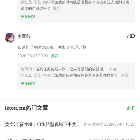
钟红凡 回复 阎环瑾
游戏的时间线是否紧凑？有没有让人感到节奏
紧凑的游戏体验？
来自
更多回复
惠军行
2
知道自己的游戏目标，并制定合理计划
2026-08-07 00:23
推荐
包巧怡
：游戏任务奖励丰厚，让人有强烈的成就感。
来自
蒲嘉威 回复 柯克安
游戏的任务和目标是否有趣且多样化？
来自
更多回复
letou.cm热门文章
更多
黄文治 贾牧耕：组织转型视域下中共安徽省临时委员会的“两建两废”（1927—1931）
作者:尤宇翠 2026-08-07 10:27