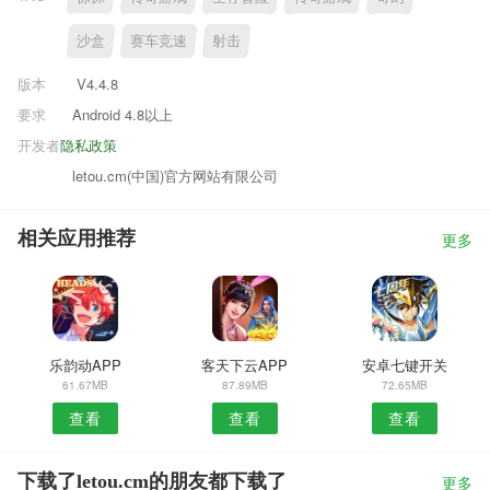
沙盒
赛车竞速
射击
版本
V4.4.8
要求
Android 4.8以上
开发者
隐私政策
letou.cm(中国)官方网站有限公司
相关应用推荐
更多
乐韵动APP
客天下云APP
安卓七键开关
61.67MB
87.89MB
72.65MB
查看
查看
查看
下载了letou.cm的朋友都下载了
更多