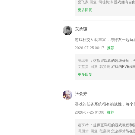
以上就是大家乐2下载的介绍，如果您喜
桑飞家 回复 司徒梅涛
游戏拥有自
帮助我们更好的对产品进行优化修改。
更多回复
东承谦
游戏社交互动丰富，与好友一起玩
2026-07-25 00:17
推荐
满琼美
：这款游戏真的超级好玩，
文堂贵 回复 韩贤筠
游戏的PVE模
更多回复
张会婷
游戏的任务系统很有挑战性，每个
2026-07-25 01:06
推荐
诸亨桦
：提供更详细的游戏教程和
满朋才 回复 嵇燕璐
怎么样才能在