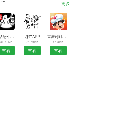
载了
更多
饰品配件网安卓版
聊吖APP
重庆时时赚安卓版
39.61MB
74.70MB
56.8MB
查看
查看
查看