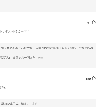
，无网络时不间断学习
成长，清楚知学习进步变化
题；
61
也可以加深孩子对汉字的记忆；
币，求大神指点一下！
能够用多种轻松的方法让学生加强记忆；
最佳驾驶操控视角，保证你得到最佳享受
，每个角色都有自己的故事，玩家可以通过完成任务来了解他们的背景和动
好玩活动，邀请徒弟一同参与
来自
159
着急。
.
，增加游戏的战斗深度。
来自