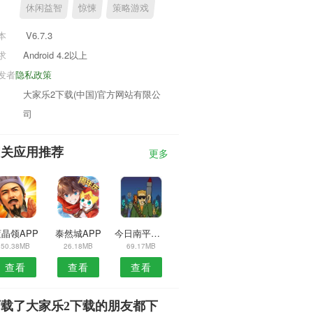
休闲益智
惊悚
策略游戏
本
V6.7.3
求
Android 4.2以上
发者
隐私政策
大家乐2下载(中国)官方网站有限公
司
相关应用推荐
更多
晶领APP
泰然城APP
今日南平安卓版
50.38MB
26.18MB
69.17MB
查看
查看
查看
下载了大家乐2下载的朋友都下