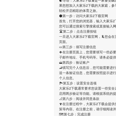
🌒导语：
大家乐2下载
🗑是一家备受
果您想加入
大家乐2下载
的大家庭，参
轻松开启精彩的体育之旅。
⚫第一步：访问大家乐2下载官网
首先，打开您的浏览器，输入
大家乐2
您可以通过搜索引擎搜索或直接输入
🛣第二步：点击注册按钮
一旦进入
大家乐2下载
官网，🦎您会
页面。
🥒第三步：填写注册信息
🍀在注册页面上，您需要填写一些必
子邮件地址、手机号码等。请务必提
🗻第四步：验证账户
🦂填写完个人信息后，您可能需要进
送一条验证信息，您需要按照提示进
个人信息。
🏞第五步：设置安全选项
大家乐2下载
通常要求您设置一些安全
启用两步验证等功能。请根据系统的
📐第六步：阅读并同意条款
🍄在注册过程中，
大家乐2下载
会提供
策等内容。在注册之前，请仔细阅读
🗺第七步：完成注册