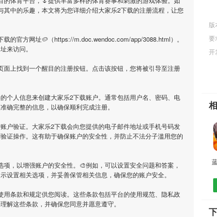
瞩目的体育平台，🌷提供丰富多样的体育赛事和刺激的游戏体验。如
与其中的乐趣，本文将为您详细介绍
大家乐2下载
的注册流程，让您
版
要
下载
的官方网址🥔（https://m.doc.wendoc.com/app/3088.html）。
网址来访问。
开
在页面上找到一个醒目的注册按钮。点击该按钮，您将被引导至注册
要的个人信息来创建
大家乐2下载
账户。通常包括用户名、密码、电
供准确完整的信息，以确保顺利完成注册。
行账户验证。
大家乐2下载
会向您提供的电子邮件地址或手机号码发
行验证操作。这有助于确保账户的安全性，并防止不法分子滥用您的
蓝
选项，以增强账户的安全性。🎨例如，可以设置安全问题和答案，
提示设置相关选项，并妥善保管相关信息，确保您的账户安全。
使用条款和规定供您阅读。这些条款包括平台的使用规范、隐私政
并理解这些条款，并确保您同意并愿意遵守。