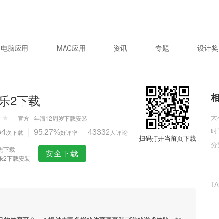
电脑应用
MAC应用
资讯
专题
设计奖
乐2下载
大
官方
年满12周岁
下载安装
时
64
次下载
95.27%
好评率
43332
人评论
扫码打开当前页下载
分
先下载
安全下载
乐2下载安装
T