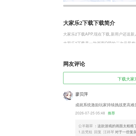
大家乐2下载下载简介
大家乐2下载
APP,现在下载,新用户还送新
大家乐2下载是一款画面Q萌的二次元风格
格斗感受，海量的职业角色供玩家挑选，
别动作僵硬卡顿时代，喜欢心力物语官网公测
网友评论
大家乐2下载软件特色
1,支持手机,电脑,平板上课,在家就能与老
下载大家乐
2,一键支付，免去纸书购买的种种烦恼
3,每天都会发布一些比较有趣的信息，大
廖贝萍
4,这里是出国留学党的聚集地，留学考试
成就系统激励玩家持续挑战更高难
5,对每段旅程进行评分，并展示旅程的
2026-07-25 05:48
推荐
数等
公羊颖翠
：这款游戏的画面太粗糙
6,每日免费练习,这里的每日一练题目都
1.吉梵桂 回复 汪祥琴
对于一些复
大家乐2下载软件优势