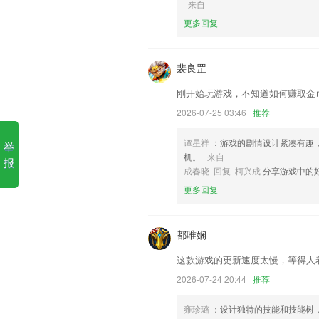
来自
更多回复
1.离线学习，节省流量，下载课程到本地
2.·可以每日完成打卡，记录自己的学习
裴良罡
3.利用人工智能算法，实现一对一智能出
4.通过故事的方式让孩子了解中国文化，
刚开始玩游戏，不知道如何赚取金
5.平台上面的教学模式非常的丰富，而且
2026-07-25 03:46
推荐
6.真实3d物理引擎游戏体现完美不已，
谭星祥
：游戏的剧情设计紧凑有趣
举
大家乐2下载更新了什么?
机。
来自
报
成春晓 回复 柯兴成
分享游戏中的
适配android 12版本
更多回复
书城首页搜索框露出啦，找书更方便
[优化]热轧工字钢的帮助示意图小修改
都唯娴
优化了用户功能
这款游戏的更新速度太慢，等得人
完善了推送功能,实现开关最新文章的推送
2026-07-24 20:44
推荐
产品性能全面提升，体验更流畅！
联系我们
雍珍璐
：设计独特的技能和技能树