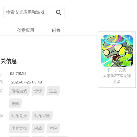
创意应用
问答
相关信息
扫一扫安装
小
92.79MB
大家乐2下载发现
更多
间
2026-07-25 05:48
类
策略游戏
惊悚
逃生
趣味
AG
动作竞技
动作冒险
体育竞技
对战
冒险