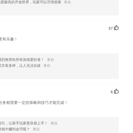
欢这款软件，您可以到应用商店进行打分评论，说出您的使用经历，以
由度极高的开放世界，玩家可以尽情探索
来自
57
更有乐趣！
强烈推荐给所有游戏爱好者！
来自
式丰富多样，让人无法自拔
来自
6
任务都需要一定的策略和技巧才能完成！
指引，让新手玩家更容易上手！
来自
游戏中赚到金币呢？
来自