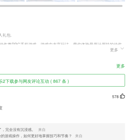
人礼包.
动作类RPG手机游戏，游戏中丰富玩法，带你体验最原汁原味的动作
更多
玩家可挑选自己喜欢的加入战斗，3D引擎打造自然流畅的打斗体验，告
版v1.0.0.1的玩家快来趣趣手游网下载体验吧!
更多
师互动;
2下载参与网友评论互动 ( 867 条 )
家可以任意浏览喜欢的内容。
578
必备考试包，是你考试的标配。
度
细节，包括急刹车，急加速，急转弯，红灯数，电话短信使用情况，中断
了，完全没有沉浸感。
来自
是完全免费而不用花费一分钱的题目;
杂的游戏操作，如何更好地掌握技巧和节奏？
来自