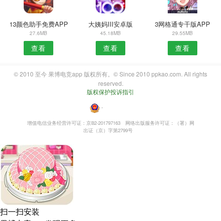
13颜色助手免费APP
大姨妈III安卓版
3网格通专干版APP
27.6MB
45.18MB
29.55MB
查看
查看
查看
© 2010 至今 果博电竞app 版权所有。© Since 2010 ppkao.com. All rights
reserved.
版权保护投诉指引
・
增值电信业务经营许可证：京B2-201797163
网络出版服务许可证：（署）网
出证（京）字第2799号
扫一扫安装