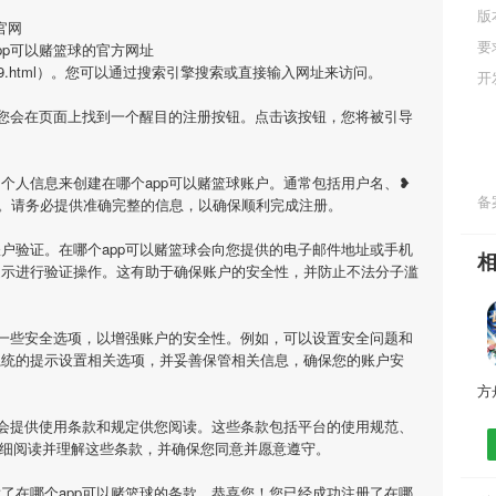
版
官网
要
pp可以赌篮球的官方网址
m/app/6619.html）。您可以通过搜索引擎搜索或直接输入网址来访问。
开
，您会在页面上找到一个醒目的注册按钮。点击该按钮，您将被引导
个人信息来创建在哪个app可以赌篮球账户。通常包括用户名、❥
备案
。请务必提供准确完整的信息，以确保顺利完成注册。
户验证。在哪个app可以赌篮球会向您提供的电子邮件地址或手机
提示进行验证操作。这有助于确保账户的安全性，并防止不法分子滥
置一些安全选项，以增强账户的安全性。例如，可以设置安全问题和
系统的提示设置相关选项，并妥善保管相关信息，确保您的账户安
球会提供使用条款和规定供您阅读。这些条款包括平台的使用规范、
仔细阅读并理解这些条款，并确保您同意并愿意遵守。
了在哪个app可以赌篮球的条款，恭喜您！您已经成功注册了在哪