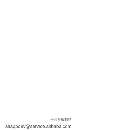
平台举报邮箱
aliappdev@service.alibaba.com