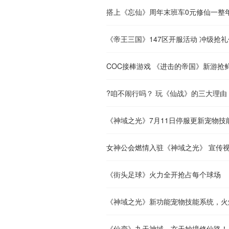
搭上《忘仙》周年末班车0元修仙一整
《帝王三国》147区开服活动 冲级抢礼
COC接棒游戏 《进击的帝国》新游抢
?咱不闹行吗？ 玩《仙战》的三大理由
《神域之光》7月11日停服更新宠物技
女神公会燃情入驻《神域之光》 宣传
《街头足球》火力全开抢占每个球场
《神域之光》新功能宠物技能系统，火
《仙变》九天神域，玄天妙境修仙路！