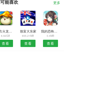
你可能喜欢
更多
复古火龙三合一
致富大东家
我的恐怖奶奶
6.92GB
655.21MB
0.4MB
查看
查看
查看