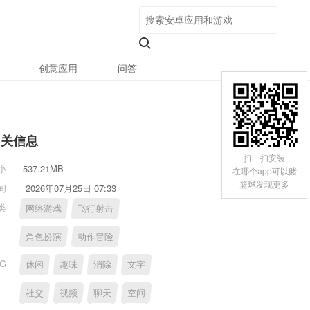
创意应用
问答
相关信息
扫一扫安装
小
537.21MB
在哪个app可以赌
篮球发现更多
间
2026年07月25日 07:33
类
网络游戏
飞行射击
角色扮演
动作冒险
AG
休闲
趣味
消除
文字
社交
视频
聊天
空间