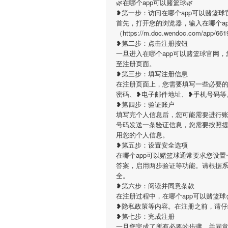
🌿在哪个app可以赌篮球🌿
❥第一步：访问在哪个app可以赌篮球
首先，打开您的浏览器，输入在哪个a
（https://m.doc.wendoc.co
❥第二步：点击注册按钮
一旦进入在哪个app可以赌篮球官网
至注册页面。
❥第三步：填写注册信息
在注册页面上，您需要填写一些必要的
密码、❥电子邮件地址、❥手机号码等
❥第四步：验证账户
填写完个人信息后，您可能需要进行账
号码发送一条验证信息，您需要按照
用您的个人信息。
❥第五步：设置安全选项
在哪个app可以赌篮球通常要求您设
答案，启用两步验证等功能。请根据
全。
❥第六步：阅读并同意条款
在注册过程中，在哪个app可以赌篮
❥隐私政策等内容。在注册之前，请
❥第七步：完成注册
一旦您完成了所有必要的步骤，并同意