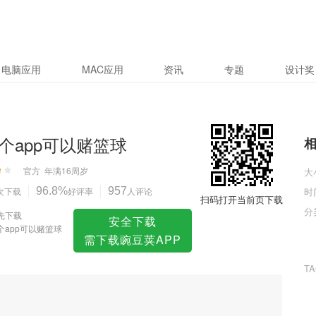
篮球
电脑应用
MAC应用
资讯
专题
设计奖
个app可以赌篮球
官方
年满16周岁
大
次下载
96.8%
好评率
957
人评论
时
扫码打开当前页下载
分
先下载
安全下载
个app可以赌篮球
需下载豌豆荚APP
T