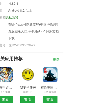
本
4.82.4
求
Android 8.2 以上
发者
隐私政策
在哪个app可以赌篮球(中国)网站/网
页版登录入口/手机版APP下载-文档
下载
号：豫B2-20030028-29
相关应用推荐
更多
方舟手游免费上帝模式
我要当牙医
植物王国战争
9.10GB
0.35GB
431.39MB
查看
查看
查看