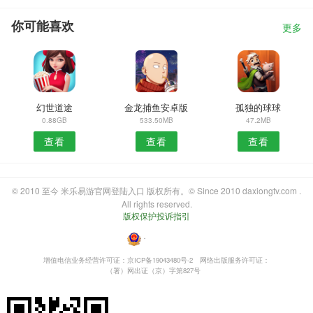
你可能喜欢
更多
幻世道途
金龙捕鱼安卓版
孤独的球球
0.88GB
533.50MB
47.2MB
查看
查看
查看
© 2010 至今 米乐易游官网登陆入口 版权所有。© Since 2010 daxiongtv.com .
All rights reserved.
版权保护投诉指引
・
增值电信业务经营许可证：京ICP备19043480号-2
网络出版服务许可证：
（署）网出证（京）字第827号