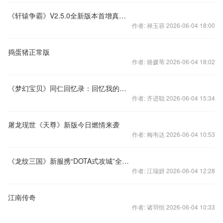
《轩辕争霸》V2.5.0全新版本首增真元系统
作者: 禄玉容 2026-06-04 18:00
捣蛋猪正常版
作者: 骆媛苇 2026-06-04 18:02
《梦幻宝贝》同仁回忆录：回忆我的公会
作者: 齐进聪 2026-06-04 15:34
屠龙现世《天尊》新版今日燃情来袭
作者: 梅韦达 2026-06-04 10:53
《龙纹三国》新服携“DOTA式攻城”全新体验
作者: 江瑞妍 2026-06-04 12:28
江南传奇
作者: 诸羽恒 2026-06-04 10:33