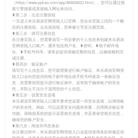
（https://www.ppkao.com/app/86826823.html）。您可以通过搜
索引擎搜索或直接输入网址来访问。
❥第二步：点击注册按钮
一旦进入米乐易游官网登陆入口官网，您会在页面上找到一个醒
目的注册按钮。点击该按钮，您将被引导至注册页面。
❥第三步：填写注册信息
在注册页面上，您需要填写一些必要的个人信息来创建米乐易游
官网登陆入口账户。通常包括用户名、❥密码、❥电子邮件地
址、❥手机号码等。请务必提供准确完整的信息，以确保顺利完
成注册。
❥第四步：验证账户
填写完个人信息后，您可能需要进行账户验证。米乐易游官网登
陆入口会向您提供的电子邮件地址或手机号码发送一条验证信
息，您需要按照提示进行验证操作。这有助于确保账户的安全
性，并防止不法分子滥用您的个人信息。
❥第五步：设置安全选项
米乐易游官网登陆入口通常要求您设置一些安全选项，以增强账
户的安全性。例如，可以设置安全问题和答案，启用两步验证等
功能。请根据系统的提示设置相关选项，并妥善保管相关信息，
确保您的账户安全。
❥第六步：阅读并同意条款
在注册过程中，米乐易游官网登陆入口会提供使用条款和规定供
您阅读。这些条款包括平台的使用规范、❥隐私政策等内容。在