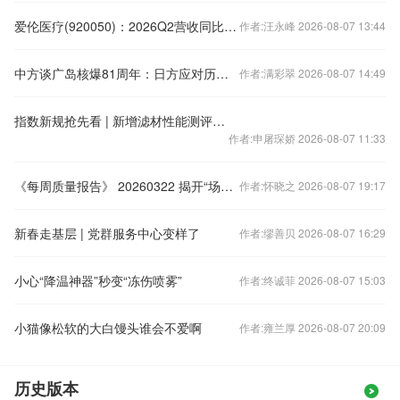
爱伦医疗(920050)：2026Q2营收同比+50% 绑定大客户+海外产能扩大支持公司成长
作者:汪永峰 2026-08-07 13:44
中方谈广岛核爆81周年：日方应对历史心怀敬畏
作者:满彩翠 2026-08-07 14:49
指数新规抢先看 | 新增滤材性能测评：筑牢座舱空气净化的核心屏障
作者:申屠琛娇 2026-08-07 11:33
《每周质量报告》 20260322 揭开“场导仪”真面目
作者:怀晓之 2026-08-07 19:17
新春走基层 | 党群服务中心变样了
作者:缪善贝 2026-08-07 16:29
小心“降温神器”秒变“冻伤喷雾”
作者:终诚菲 2026-08-07 15:03
小猫像松软的大白馒头谁会不爱啊
作者:雍兰厚 2026-08-07 20:09
历史版本