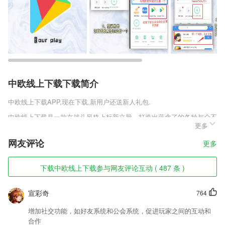
中欧线上下载下载简介
中欧线上下载
APP,现在下载,新用户还送新人礼包.
中欧线上下载是一款在战斗风格上标新立异，打造出蕴含了的各种与众不
更多
同的游戏内容的一款作品，玩家们在这款作品之中将享有超越一切的权
利，将自己的战斗信念贯穿彻底，通过无时无刻的超凡PK打造出无与伦
网友评论
更多
比的战斗乐趣，整个作品为玩家们带来的畅爽依旧拥有着经典的滋味。
中欧线上下载软件特色
下载中欧线上下载参与网友评论互动 ( 487 条 )
1,警民联动
宣彩奇
764
2,* 风格简约：无广告，界面纯净，排版清晰
3,微信小程序
增加社交功能，如好友系统和公会系统，促进玩家之间的互动和
合作