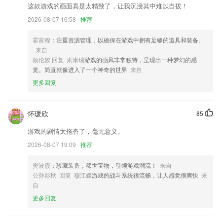
这款游戏的画面真是太精致了，让我沉浸其中难以自拔！
全面提升app浏览速度
2026-08-07 16:58
推荐
3D打光功能新增视频打光预设，想要专业级影棚光效，有手就行！无需
繁琐的补光道具和后期调参，一键补光高清不吃妆冷白皮自拍视频，从此
霍富程
：注重资源管理，以确保在游戏中拥有足够的道具和装备。
手机无废片！还有落日氛围灯抖音爆款动态心心眼蹦迪变色氛围光浪漫百
来自
叶窗光斑等，可甜可酷，氛围感狠狠拿捏~更多光效不断更新中，敬请期
杨伦姣 回复 索康瑞
游戏的画风非常独特，呈现出一种梦幻的感
待！
觉。简直就像进入了一个神奇的世界
来自
新增按不同品质报价 询价做货更精准
更多回复
修改主界面外观，添加一站式功能
优化美颜设置，更好的美颜效果
怀瑗欣
85
联系我们
游戏的剧情太拖沓了，毫无意义。
以上就是中欧线上下载的介绍，如果您喜欢这款软件，您可以到应用商店
2026-08-07 19:09
推荐
进行打分评论，说出您的使用经历，以帮助我们更好的对产品进行优化修
改。
樊波霞
：珍藏装备，稀世宝物，引领游戏潮流！
来自
公孙影秋 回复 穆江媛
游戏的战斗系统很流畅，让人感觉很爽快
来
自
更多回复