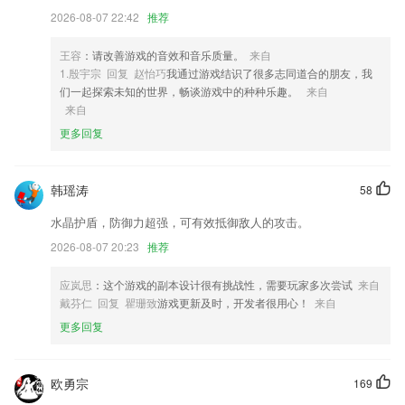
4,精选百余条周边旅游线路，多景区门票代理合作资质，价格优势明显，
2026-08-07 22:42
推荐
东北周边景区全覆盖。
5,云集海量应用
王容
：请改善游戏的音效和音乐质量。
来自
6,诸多全球知名大型商业银行客户对Moxo系统做过安全方面的实际验
1.殷宇宗 回复 赵怡巧
我通过游戏结识了很多志同道合的朋友，我
证，并得到高度安全、合规认可；
们一起探索未知的世界，畅谈游戏中的种种乐趣。
来自
来自
中欧线上下载软件优势
更多回复
1.·智能的消息提示系统，能够糖用户自由设置消息提示
2.虽然嘴上说不在乎，可心里很想看
韩瑶涛
58
3.·每日系统都会为你推送贴心的句子，让你畅享每日一句
水晶护盾，防御力超强，可有效抵御敌人的攻击。
4.可以让各位用户们去根据自己的实力，将自己的不足之处快速去强化练
2026-08-07 20:23
推荐
习等；
5.幼儿早教，母语是必须要掌握的一门语言，让孩子“多听”、“多说”，模
应岚思
：这个游戏的副本设计很有挑战性，需要玩家多次尝试
来自
拟视频人物发音，让孩子爱上开口说话，从小开始培养良好学习氛围；
戴芬仁 回复 瞿珊致
游戏更新及时，开发者很用心！
来自
6.诗词内容很全，大家可以云端的鉴赏，可以享受各种的服务，可以全面
更多回复
的学习；
中欧线上下载更新了什么?
欧勇宗
169
优化读帖功能，支持更多用户同时使用