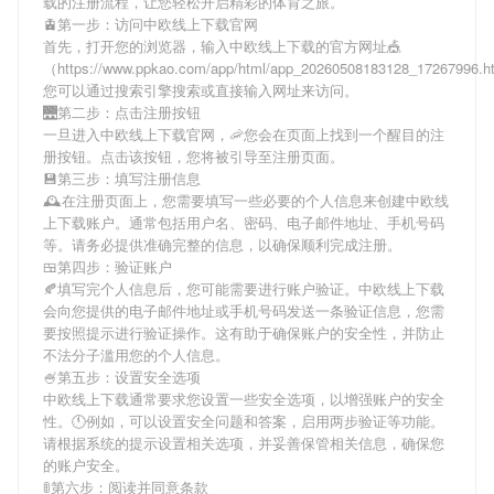
载
的注册流程，让您轻松开启精彩的体育之旅。
🚊第一步：访问中欧线上下载官网
首先，打开您的浏览器，输入
中欧线上下载
的官方网址🎪
（https://www.ppkao.com/app/html/app_20260508183128_17267996
您可以通过搜索引擎搜索或直接输入网址来访问。
🌉第二步：点击注册按钮
一旦进入
中欧线上下载
官网，🦐您会在页面上找到一个醒目的注
册按钮。点击该按钮，您将被引导至注册页面。
💾第三步：填写注册信息
🕰在注册页面上，您需要填写一些必要的个人信息来创建
中欧线
上下载
账户。通常包括用户名、密码、电子邮件地址、手机号码
等。请务必提供准确完整的信息，以确保顺利完成注册。
🍱第四步：验证账户
🍂填写完个人信息后，您可能需要进行账户验证。
中欧线上下载
会向您提供的电子邮件地址或手机号码发送一条验证信息，您需
要按照提示进行验证操作。这有助于确保账户的安全性，并防止
不法分子滥用您的个人信息。
🍧第五步：设置安全选项
中欧线上下载
通常要求您设置一些安全选项，以增强账户的安全
性。🕚例如，可以设置安全问题和答案，启用两步验证等功能。
请根据系统的提示设置相关选项，并妥善保管相关信息，确保您
的账户安全。
🚦第六步：阅读并同意条款