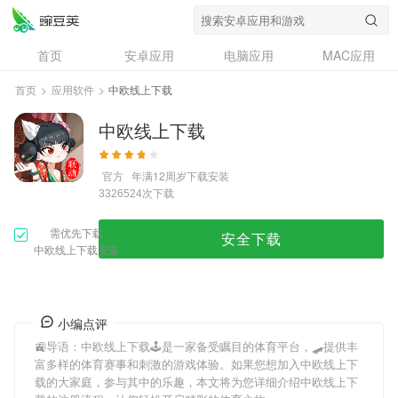
首页
安卓应用
电脑应用
MAC应用
资讯
专题
设计奖
创意应用
首页
>
应用软件
>
中欧线上下载
问答
中欧线上下载
官方
年满12周岁
下载安装
次下载
3326524
需优先下载
安全下载
中欧线上下载安装
小编点评
🚉导语：
中欧线上下载
🕹是一家备受瞩目的体育平台，🛹提供丰
富多样的体育赛事和刺激的游戏体验。如果您想加入
中欧线上下
载
的大家庭，参与其中的乐趣，本文将为您详细介绍
中欧线上下