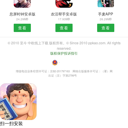
息屏时钟安卓版
农活帮手安卓版
手麦APP
24.29MB
17.93MB
26.29MB
查看
查看
查看
© 2010 至今 中欧线上下载 版权所有。© Since 2010 ppkao.com. All rights
reserved.
版权保护投诉指引
・
增值电信业务经营许可证：京B2-201797163
网络出版服务许可证：（署）网
出证（京）字第2799号
扫一扫安装