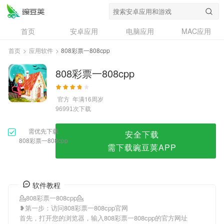
808彩票一808cpp
首页
安卓应用
电脑应用
MAC应用
资讯
专题
设计奖
创意应用
首页
>
应用软件
>
808彩票一808cpp
问答
808彩票一808cpp
官方
年满16周岁
次下载
96991
需优先下载
安全下载
808彩票一808cpp
需下载豌豆荚APP
软件教程
💁808彩票一808cpp💁
❥第一步：访问808彩票一808cpp官网
首先，打开您的浏览器，输入808彩票一808cpp的官方网址