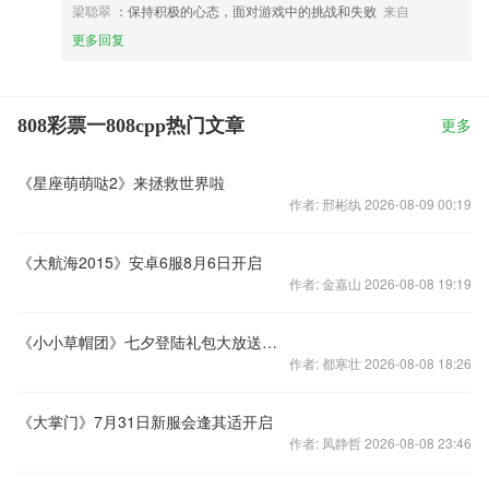
梁聪翠
：保持积极的心态，面对游戏中的挑战和失败
来自
更多回复
808彩票一808cpp热门文章
更多
《星座萌萌哒2》来拯救世界啦
作者: 邢彬纨 2026-08-09 00:19
《大航海2015》安卓6服8月6日开启
作者: 金嘉山 2026-08-08 19:19
《小小草帽团》七夕登陆礼包大放送，福利享不停
作者: 都寒壮 2026-08-08 18:26
《大掌门》7月31日新服会逢其适开启
作者: 凤静哲 2026-08-08 23:46