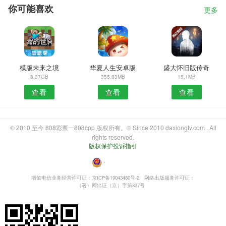
你可能喜欢
更多
模版未来之境
华夏人生安卓版
盛大怀旧版传奇
8.37GB
355.83MB
15.1MB
查看
查看
查看
© 2010 至今 808彩票一808cpp 版权所有。© Since 2010 daxiongtv.com . All
rights reserved.
版权保护投诉指引
・
增值电信业务经营许可证：京ICP备19043480号-2
网络出版服务许可证：
（署）网出证（京）字第827号