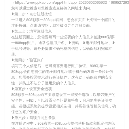
（https://www.ppkao.com/app/html/app_20260602065932_16865272
您可以通过搜索引擎搜索或直接输入网址来访问。
❥第二步：点击注册按钮
一旦进入808彩票一808cpp官网，您会在页面上找到一个醒目的
注册按钮。点击该按钮，您将被引导至注册页面。
❥第三步：填写注册信息
在注册页面上，您需要填写一些必要的个人信息来创建808彩票
一808cpp账户。通常包括用户名、❥密码、❥电子邮件地址、❥
手机号码等。请务必提供准确完整的信息，以确保顺利完成注
册。
❥第四步：验证账户
填写完个人信息后，您可能需要进行账户验证。808彩票一
808cpp会向您提供的电子邮件地址或手机号码发送一条验证信
息，您需要按照提示进行验证操作。这有助于确保账户的安全
性，并防止不法分子滥用您的个人信息。
❥第五步：设置安全选项
808彩票一808cpp通常要求您设置一些安全选项，以增强账户的
安全性。例如，可以设置安全问题和答案，启用两步验证等功
能。请根据系统的提示设置相关选项，并妥善保管相关信息，确
保您的账户安全。
❥第六步：阅读并同意条款
在注册过程中，808彩票一808cpp会提供使用条款和规定供您阅
读。这些条款包括平台的使用规范、❥隐私政策等内容。在注册