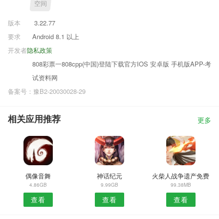
空间
版本
3.22.77
要求
Android 8.1 以上
开发者
隐私政策
808彩票一808cpp(中国)登陆下载官方IOS 安卓版 手机版APP-考
试资料网
备案号：豫B2-20030028-29
相关应用推荐
更多
偶像音舞
神话纪元
火柴人战争遗产免费
4.86GB
9.99GB
99.38MB
查看
查看
查看