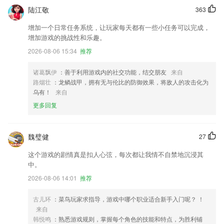
陆江敬
363
增加一个日常任务系统，让玩家每天都有一些小任务可以完成，
增加游戏的挑战性和乐趣。
2026-08-06 15:34
推荐
诸葛飘伊
：善于利用游戏内的社交功能，结交朋友
来自
路烟壮
：龙鳞战甲，拥有无与伦比的防御效果，将敌人的攻击化为
乌有！
来自
更多回复
魏璧健
27
这个游戏的剧情真是扣人心弦，每次都让我情不自禁地沉浸其
中。
2026-08-06 14:01
推荐
古儿环
：菜鸟玩家求指导，游戏中哪个职业适合新手入门呢？ ！
来自
韩悦鸣
：熟悉游戏规则，掌握每个角色的技能和特点，为胜利铺