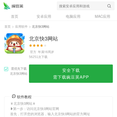
北京快3网站
首页
安卓应用
电脑应用
MAC应用
资讯
专题
设计奖
创意应用
首页
>
应用软件
>
北京快3网站
问答
北京快3网站
官方
年满16周岁
次下载
56251
需优先下载
安全下载
北京快3网站
需下载豌豆荚APP
软件教程
🎇北京快3网站🎇
❥第一步：访问北京快3网站官网
首先，打开您的浏览器，输入北京快3网站的官方网址