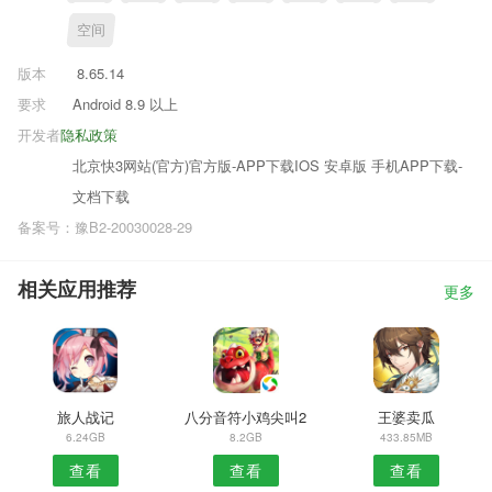
空间
版本
8.65.14
要求
Android 8.9 以上
开发者
隐私政策
北京快3网站(官方)官方版-APP下载IOS 安卓版 手机APP下载-
文档下载
备案号：豫B2-20030028-29
相关应用推荐
更多
旅人战记
八分音符小鸡尖叫2
王婆卖瓜
6.24GB
8.2GB
433.85MB
查看
查看
查看