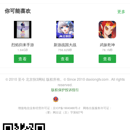
你可能喜欢
更多
烈焰归来手游
新游战国大战
武纵乾坤
1.64GB
756.62MB
78.1MB
查看
查看
查看
© 2010 至今 北京快3网站 版权所有。© Since 2010 daxiongtv.com . All rights
reserved.
版权保护投诉指引
・
增值电信业务经营许可证：京ICP备19043480号-2
网络出版服务许可证：
（署）网出证（京）字第827号