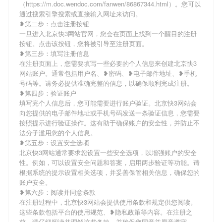
（https://m.doc.wendoc.com/fanwen/86867344.html）。您可以
通过搜索引擎搜索或直接输入网址来访问。
❥第二步：点击注册按钮
一旦进入北京快3网站官网，您会在页面上找到一个醒目的注册
按钮。点击该按钮，您将被引导至注册页面。
❥第三步：填写注册信息
在注册页面上，您需要填写一些必要的个人信息来创建北京快3
网站账户。通常包括用户名、❥密码、❥电子邮件地址、❥手机
号码等。请务必提供准确完整的信息，以确保顺利完成注册。
❥第四步：验证账户
填写完个人信息后，您可能需要进行账户验证。北京快3网站会
向您提供的电子邮件地址或手机号码发送一条验证信息，您需要
按照提示进行验证操作。这有助于确保账户的安全性，并防止不
法分子滥用您的个人信息。
❥第五步：设置安全选项
北京快3网站通常要求您设置一些安全选项，以增强账户的安全
性。例如，可以设置安全问题和答案，启用两步验证等功能。请
根据系统的提示设置相关选项，并妥善保管相关信息，确保您的
账户安全。
❥第六步：阅读并同意条款
在注册过程中，北京快3网站会提供使用条款和规定供您阅读。
这些条款包括平台的使用规范、❥隐私政策等内容。在注册之
前，请仔细阅读并理解这些条款，并确保您同意并愿意遵守。