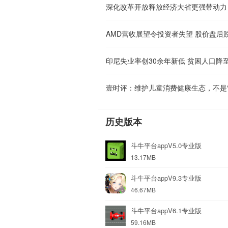
深化改革开放释放经济大省更强带动力
AMD营收展望令投资者失望 股价盘后
印尼失业率创30余年新低 贫困人口降至
壹时评：维护儿童消费健康生态，不是“
历史版本
斗牛平台appV5.0专业版
13.17MB
斗牛平台appV9.3专业版
46.67MB
斗牛平台appV6.1专业版
59.16MB