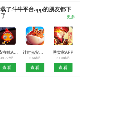
载了斗牛平台app的朋友都下
载了
更多
新安在线APP
计时光安卓版
秀卖家APP
49.77MB
2.56MB
51.38MB
查看
查看
查看