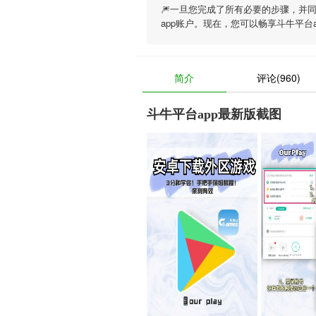
🎆一旦您完成了所有必要的步骤，并
app账户。现在，您可以畅享
斗牛平台a
简介
评论(960)
斗牛平台app最新版截图