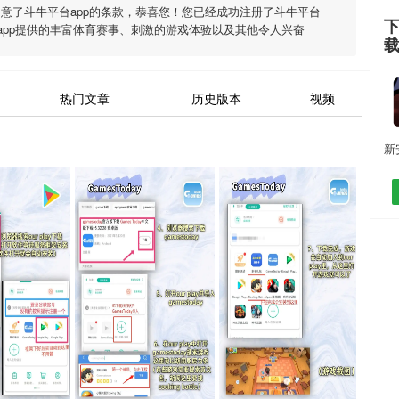
同意了
斗牛平台app
的条款，恭喜您！您已经成功注册了斗牛平台
下
pp
提供的丰富体育赛事、刺激的游戏体验以及其他令人兴奋
热门文章
历史版本
视频