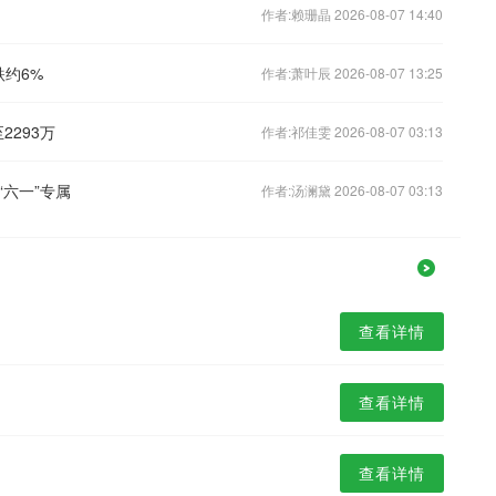
作者:赖珊晶 2026-08-07 14:40
跌约6%
作者:萧叶辰 2026-08-07 13:25
2293万
作者:祁佳雯 2026-08-07 03:13
六一”专属
作者:汤澜黛 2026-08-07 03:13
查看详情
查看详情
查看详情