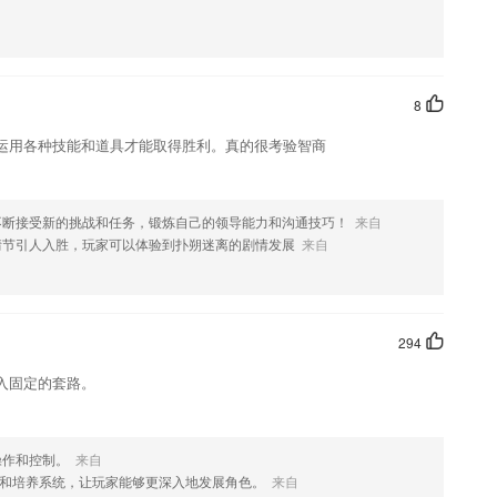
成长.
了解个人口语发音情况；
8
版精准题库官方版
运用各种技能和道具才能取得胜利。真的很考验智商
免出现学习跑题的情况发生。
对接第三方应用，实现校园应用互融互通，助力学校信息化建设
不断接受新的挑战和任务，锻炼自己的领导能力和沟通技巧！
来自
情节引人入胜，玩家可以体验到扑朔迷离的剧情发展
来自
294
入固定的套路。
乐
操作和控制。
来自
喜欢这款软件，您可以到应用商店进行打分评论，说出您的使用经历，以
和培养系统，让玩家能够更深入地发展角色。
来自