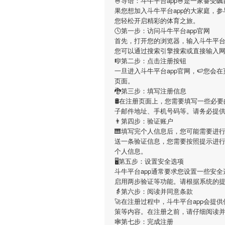
🍚导语：
斗牛平台app
🍧是一家备受
果您想加入
斗牛平台app
的大家庭，参
您轻松开启精彩的体育之旅。
🕓第一步：访问斗牛平台app官网
首先，打开您的浏览器，输入
斗牛平台
您可以通过搜索引擎搜索或直接输入
🎼第二步：点击注册按钮
一旦进入
斗牛平台app
官网，🍉您会
页面。
🐉第三步：填写注册信息
🛢在注册页面上，您需要填写一些必
子邮件地址、手机号码等。请务必提
👨第四步：验证账户
🎹填写完个人信息后，您可能需要进
送一条验证信息，您需要按照提示进
个人信息。
🖥第五步：设置安全选项
斗牛平台app
通常要求您设置一些安全
启用两步验证等功能。请根据系统的
👵第六步：阅读并同意条款
🚀在注册过程中，
斗牛平台app
会提供
策等内容。在注册之前，请仔细阅读
🕸第七步：完成注册