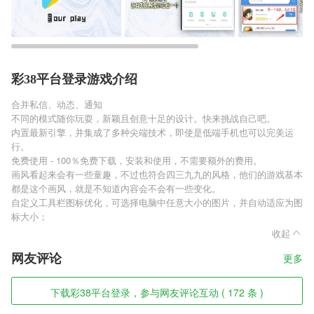
彩38平台登录游戏介绍
合并私信、动态、通知
不同的模式随你玩耍，新颖且创意十足的设计。快来挑战自己吧。
内置最新引擎，并集成了多种尖端技术，即使是低端手机也可以完美运
行。
免费使用 - 100％免费下载，安装和使用，不需要额外的费用。
画风看起来会有一些童趣，不过也符合四三九九的风格，他们的游戏基本
都是这个画风，就是不知道内容会不会有一些变化。
自定义工具栏图标优化，可选择电脑中任意大小的图片，并自动适应为图
标大小；
收起
网友评论
更多
下载彩38平台登录，参与网友评论互动 ( 172 条 )