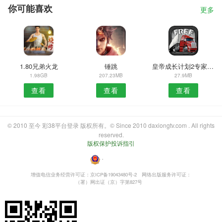
你可能喜欢
更多
1.80兄弟火龙
锤跳
皇帝成长计划2专家模式
1.98GB
207.23MB
27.9MB
查看
查看
查看
© 2010 至今 彩38平台登录 版权所有。© Since 2010 daxiongtv.com . All rights
reserved.
版权保护投诉指引
・
增值电信业务经营许可证：京ICP备19043480号-2
网络出版服务许可证：
（署）网出证（京）字第827号