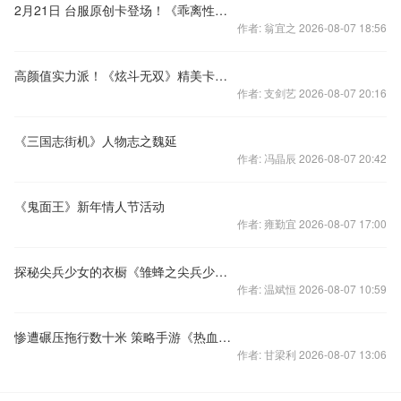
2月21日 台服原创卡登场！《乖离性MA》年后继续嗨翻天
作者: 翁宜之 2026-08-07 18:56
高颜值实力派！《炫斗无双》精美卡牌图鉴
作者: 支剑艺 2026-08-07 20:16
《三国志街机》人物志之魏延
作者: 冯晶辰 2026-08-07 20:42
《鬼面王》新年情人节活动
作者: 雍勤宜 2026-08-07 17:00
探秘尖兵少女的衣橱《雏蜂之尖兵少女》图书馆
作者: 温斌恒 2026-08-07 10:59
惨遭碾压拖行数十米 策略手游《热血坦克》玩大了
作者: 甘梁利 2026-08-07 13:06