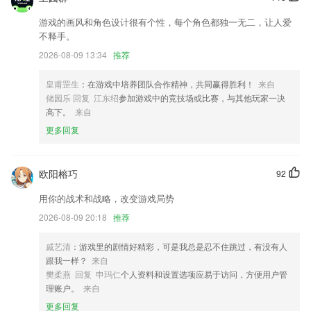
新增功能：创作者可以在App上自行修改已发布的连载章节了哦~
游戏的画风和角色设计很有个性，每个角色都独一无二，让人爱
新增城际拼车功能，北京到燕郊通勤，价格亲民；
不释手。
车况不佳不担心，信无线紧急救援来帮忙。
2026-08-09 13:34
推荐
支持批量识别
皇甫罡生
：在游戏中培养团队合作精神，共同赢得胜利！
来自
优化话题讨论功能，新增话题广场栏目
储园乐 回复 江东绍
参加游戏中的竞技场或比赛，与其他玩家一决
联系我们
高下。
来自
以上就是盛天集团线路的介绍，如果您喜欢这款软件，您可以到应用商店
更多回复
进行打分评论，说出您的使用经历，以帮助我们更好的对产品进行优化修
改。
欧阳榕巧
92
用你的战术和战略，改变游戏局势
2026-08-09 20:18
推荐
戚艺清
：游戏里的剧情好精彩，可是我总是忍不住跳过，有没有人
跟我一样？
来自
樊柔燕 回复 申玛仁
个人资料和设置选项应易于访问，方便用户管
理账户。
来自
更多回复