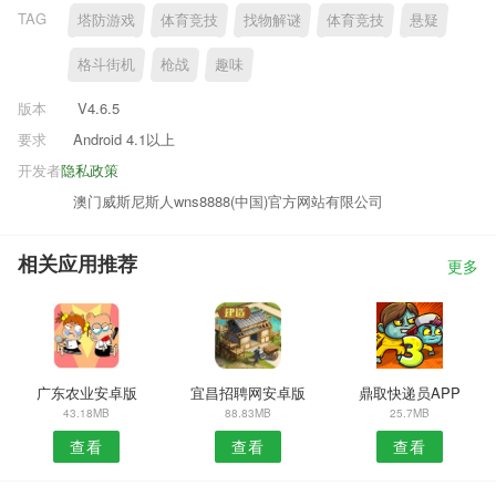
TAG
塔防游戏
体育竞技
找物解谜
体育竞技
悬疑
格斗街机
枪战
趣味
版本
V4.6.5
要求
Android 4.1以上
开发者
隐私政策
澳门威斯尼斯人wns8888(中国)官方网站有限公司
相关应用推荐
更多
广东农业安卓版
宜昌招聘网安卓版
鼎取快递员APP
43.18MB
88.83MB
25.7MB
查看
查看
查看