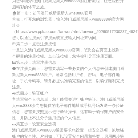
为您详细介绍
澳门威斯尼斯人wns8888
的注册流程，让您轻松开
启精彩的体育之旅。
🏠第一步：访问澳门威斯尼斯人wns8888官网
首先，打开您的浏览器，输入
澳门威斯尼斯人wns8888
的官方网
址🍲
（https://www.ppkao.com/fanwen/html/fanwen_20260517230237_492
您可以通过搜索引擎搜索或直接输入网址来访问。
🌸第二步：点击注册按钮
一旦进入
澳门威斯尼斯人wns8888
官网，🍸您会在页面上找到一
个醒目的注册按钮。点击该按钮，您将被引导至注册页面。
📟第三步：填写注册信息
⚫在注册页面上，您需要填写一些必要的个人信息来创建
澳门威
斯尼斯人wns8888
账户。通常包括用户名、密码、电子邮件地
址、手机号码等。请务必提供准确完整的信息，以确保顺利完成
注册。
🚜第四步：验证账户
💐填写完个人信息后，您可能需要进行账户验证。
澳门威斯尼斯
人wns8888
会向您提供的电子邮件地址或手机号码发送一条验证
信息，您需要按照提示进行验证操作。这有助于确保账户的安全
性，并防止不法分子滥用您的个人信息。
🌯第五步：设置安全选项
澳门威斯尼斯人wns8888
通常要求您设置一些安全选项，以增强
账户的安全性。🍕例如，可以设置安全问题和答案，启用两步验