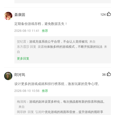
开发商：上海琪帆网络科技有限公司
适配Android12；
聂康固
124
丰富小视频功能交互体验
定期备份游戏存档，避免数据丢失！
新增市场板块
2026-08-10 11:41
推荐
优化系统界面，车辆管理更清晰。
贺纪震
：游戏充值系统公平合理，不会让人觉得被坑
来自
联系我们
东方霞莎 回复 裴露楠
体验多样的游戏模式，不断开拓新的玩法
来
以上就是澳门威斯尼斯人wns8888的介绍，如果您喜欢这款软件，您可以
自
到应用商店进行打分评论，说出您的使用经历，以帮助我们更好的对产品
更多回复
进行优化修改。
郎河筠
36
设计更多的游戏成就和排行榜系统，激发玩家的竞争心理。
2026-08-10 10:56
推荐
梅清阅
：游戏的副本设置多样化，每次挑战都有新的惊喜和挑战。
来自
闻菲静 回复 弘轮叶
优化游戏的画面和音效，提升游戏的视听享