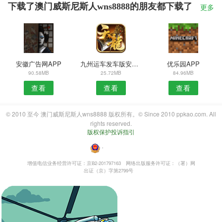
下载了澳门威斯尼斯人wns8888的朋友都下载了
更多
安徽广告网APP
九州运车发车版安卓版
优乐园APP
90.58MB
25.72MB
84.96MB
查看
查看
查看
© 2010 至今 澳门威斯尼斯人wns8888 版权所有。© Since 2010 ppkao.com. All
rights reserved.
版权保护投诉指引
・
增值电信业务经营许可证：京B2-201797163
网络出版服务许可证：（署）网
出证（京）字第2799号