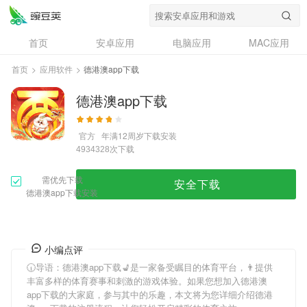
首页
安卓应用
电脑应用
MAC应用
资讯
专题
设计奖
创意应用
首页
>
应用软件
>
德港澳app下载
问答
德港澳app下载
官方
年满12周岁
下载安装
次下载
4934328
需优先下载
安全下载
德港澳app下载安装
小编点评
🕡导语：
德港澳app下载
💺是一家备受瞩目的体育平台，👨提供
丰富多样的体育赛事和刺激的游戏体验。如果您想加入
德港澳
app下载
的大家庭，参与其中的乐趣，本文将为您详细介绍
德港