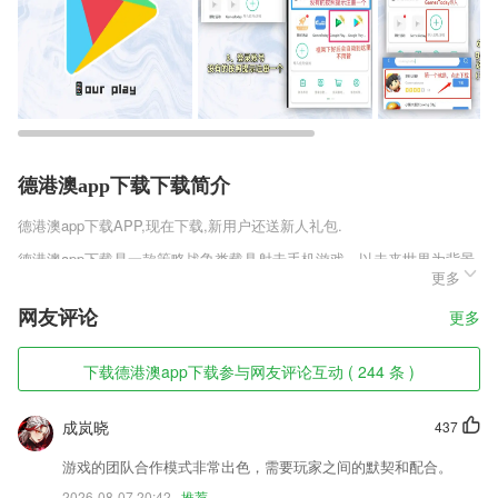
德港澳app下载下载简介
德港澳app下载
APP,现在下载,新用户还送新人礼包.
德港澳app下载是一款策略战争类载具射击手机游戏，以未来世界为背景
更多
的坦克即时对战游戏，整个战场推进到50年以后，坦克飞越科技的时空!
科幻建筑充斥着弥漫的硝烟!牌坦克手机游戏官方正版v1.0.63里玩家通过
网友评论
更多
对战车的改造升级、新型科技的解锁、指挥官的培养招募以及一次次的战
场实战，提升实力，赢得战争的胜利，问鼎王牌坦克，喜欢这款游戏的玩
家快来趣趣手游网下载吧!
下载德港澳app下载参与网友评论互动 ( 244 条 )
德港澳app下载软件特色
成岚晓
437
1,无需暴露医生手机号和微信，医生点击病历夹中的随访按钮，生成二维
码，病人用微信扫一扫，关注即可进行随访。更可定制个性化随访方案，
游戏的团队合作模式非常出色，需要玩家之间的默契和配合。
智能化管理病人关系，实现自动随访，提升治疗依从性，积累医生口碑。
2026-08-07 20:42
推荐