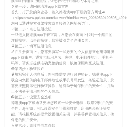
澳app下载
的注册流程，让您轻松开启精彩的体育之旅。
🏺第一步：访问德港澳app下载官网
首先，打开您的浏览器，输入
德港澳app下载
的官方网址🚙
（https://www.ppkao.com/fanwen/html/fanwen_20260530120505_429
您可以通过搜索引擎搜索或直接输入网址来访问。
📐第二步：点击注册按钮
一旦进入
德港澳app下载
官网，⚓️您会在页面上找到一个醒目的
注册按钮。点击该按钮，您将被引导至注册页面。
🍵第三步：填写注册信息
🍤在注册页面上，您需要填写一些必要的个人信息来创建
德港澳
app下载
账户。通常包括用户名、密码、电子邮件地址、手机号
码等。请务必提供准确完整的信息，以确保顺利完成注册。
🔵第四步：验证账户
🍵填写完个人信息后，您可能需要进行账户验证。
德港澳app下
载
会向您提供的电子邮件地址或手机号码发送一条验证信息，您
需要按照提示进行验证操作。这有助于确保账户的安全性，并防
止不法分子滥用您的个人信息。
🏤第五步：设置安全选项
德港澳app下载
通常要求您设置一些安全选项，以增强账户的安
全性。🏂例如，可以设置安全问题和答案，启用两步验证等功
能。请根据系统的提示设置相关选项，并妥善保管相关信息，确
保您的账户安全。
🎸第六步：阅读并同意条款