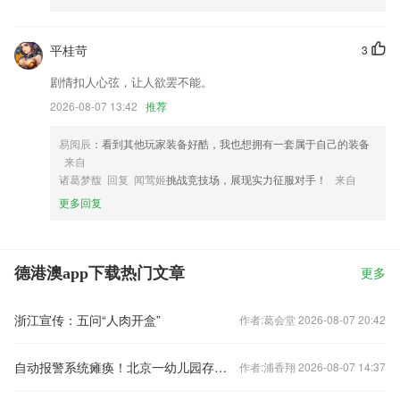
平桂苛
3
剧情扣人心弦，让人欲罢不能。
2026-08-07 13:42
推荐
易阅辰
：看到其他玩家装备好酷，我也想拥有一套属于自己的装备
来自
诸葛梦馥 回复 闻莺姬
挑战竞技场，展现实力征服对手！
来自
更多回复
德港澳app下载热门文章
更多
浙江宣传：五问“人肉开盒”
作者:葛会堂 2026-08-07 20:42
自动报警系统瘫痪！北京一幼儿园存重大火灾隐患
作者:浦香翔 2026-08-07 14:37