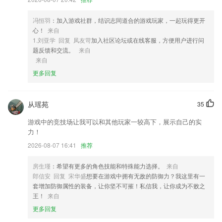
2,覆盖的教学课程和资料多多，随时去搜索和学习；
冯恒羽
：加入游戏社群，结识志同道合的游戏玩家，一起玩得更开
3,不同的速度和节奏供您选择
心！
来自
4,还可以轻松实现性别转换，可以实现古装变脸，男女不限。
1.刘亚学 回复 凤友苛
加入社区论坛或在线客服，方便用户进行问
题反馈和交流。
来自
5,除了搬运外，也有很多同人创作的作品和分享的视频
来自
6,来网上练习，模拟考试，全方位服务大家，在里面可以轻松学习。
更多回复
德港澳app下载软件优势
1.：专业的直播教育课程，让你轻松的在线学习专业知识；
从瑶苑
35
2.·浅显易懂的讲解,幽默诙谐的分析,轻松掌握
游戏中的竞技场让我可以和其他玩家一较高下，展示自己的实
力！
3.允许用户对学生的学情数据组成形式进行自定义。
2026-08-07 16:41
推荐
4.提高学生对考试的参与意识，提高初中升学率
5.辅导老师全程跟进你的学习,关心你的每一个进步
房生瑾
：希望有更多的角色技能和特殊能力选择。
来自
郎信安 回复 宋华盛
想要在游戏中拥有无敌的防御力？我这里有一
6.机构老师针对教学经典案例或者某个知识点、题目制作课程视频，内容
套增加防御属性的装备，让你坚不可摧！私信我，让你成为不败之
精简且主题突出，学生可以随时反复查看，帮助学生更全面、更牢固的掌
王！
来自
握所学内容。
更多回复
德港澳app下载更新了什么?