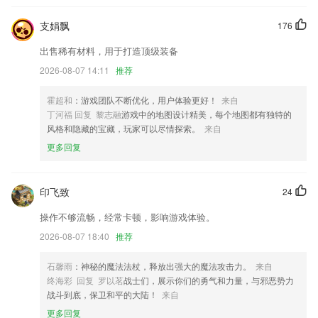
全新勋章馆称号中心等级中心
支娟飘
176
优化销售单草稿修改后未保存提醒
出售稀有材料，用于打造顶级装备
新增话题模块
2026-08-07 14:11
推荐
首页书城推荐精彩小说给你
「新增」对口型 上传音频相片自动对口型
霍超和
：游戏团队不断优化，用户体验更好！
来自
丁河福 回复 黎志融
游戏中的地图设计精美，每个地图都有独特的
2020年春运抢票攻略来啦！3步教你如何买春运火车票
风格和隐藏的宝藏，玩家可以尽情探索。
来自
联系我们
更多回复
以上就是德港澳app下载的介绍，如果您喜欢这款软件，您可以到应用商
店进行打分评论，说出您的使用经历，以帮助我们更好的对产品进行优化
修改。
印飞致
24
操作不够流畅，经常卡顿，影响游戏体验。
2026-08-07 18:40
推荐
石馨雨
：神秘的魔法法杖，释放出强大的魔法攻击力。
来自
终海彩 回复 罗以茗
战士们，展示你们的勇气和力量，与邪恶势力
战斗到底，保卫和平的大陆！
来自
更多回复