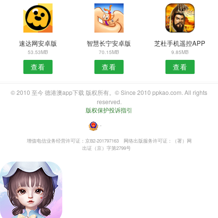
速达网安卓版
智慧长宁安卓版
芝杜手机遥控APP
53.53MB
70.15MB
9.85MB
查看
查看
查看
© 2010 至今 德港澳app下载 版权所有。© Since 2010 ppkao.com. All rights
reserved.
版权保护投诉指引
・
增值电信业务经营许可证：京B2-201797163
网络出版服务许可证：（署）网
出证（京）字第2799号