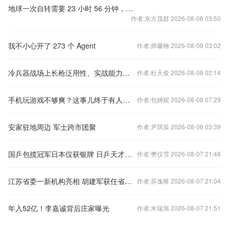
地球一次自转需要 23 小时 56 分钟，剩下的 4 分钟去哪儿了呢？
作者:东方茂群 2026-08-08 03:50
我不小心开了 273 个 Agent
作者:师馨楠 2026-08-08 03:02
冷兵器战场上长枪泛用性、实战能力远胜剑，为什么武侠游戏中剑成为象征主流？
作者:杜天俊 2026-08-08 02:14
手机玩游戏不够爽？这事儿终于有人管管了
作者:包婵妮 2026-08-08 07:29
安家驻地周边 军士跨市团聚
作者:尹琪策 2026-08-08 03:39
国乒包揽冠军日本仅获银牌 日乒天才神童纷纷惨败
作者:樊仪雪 2026-08-07 21:48
江苏省委一新机构亮相 胡建军获任省委社会工作部副部长
作者:苏逸唯 2026-08-07 21:04
年入52亿！李嘉诚背后庄家曝光
作者:米瑞旭 2026-08-07 21:51