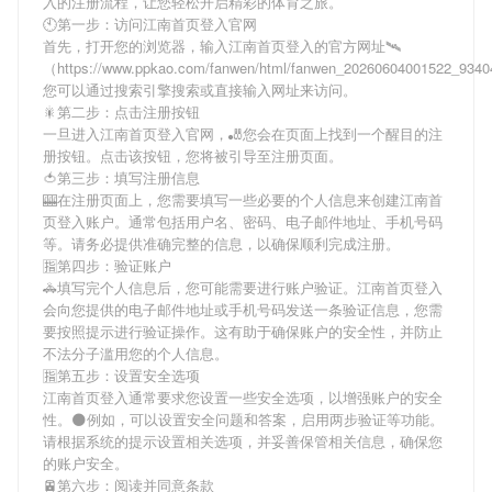
入
的注册流程，让您轻松开启精彩的体育之旅。
🕙第一步：访问江南首页登入官网
首先，打开您的浏览器，输入
江南首页登入
的官方网址🛰
（https://www.ppkao.com/fanwen/html/fanwen_20260604001522_934
您可以通过搜索引擎搜索或直接输入网址来访问。
🎇第二步：点击注册按钮
一旦进入
江南首页登入
官网，🎳您会在页面上找到一个醒目的注
册按钮。点击该按钮，您将被引导至注册页面。
🍅第三步：填写注册信息
🎰在注册页面上，您需要填写一些必要的个人信息来创建
江南首
页登入
账户。通常包括用户名、密码、电子邮件地址、手机号码
等。请务必提供准确完整的信息，以确保顺利完成注册。
🈯第四步：验证账户
🚓填写完个人信息后，您可能需要进行账户验证。
江南首页登入
会向您提供的电子邮件地址或手机号码发送一条验证信息，您需
要按照提示进行验证操作。这有助于确保账户的安全性，并防止
不法分子滥用您的个人信息。
🈯第五步：设置安全选项
江南首页登入
通常要求您设置一些安全选项，以增强账户的安全
性。🌑例如，可以设置安全问题和答案，启用两步验证等功能。
请根据系统的提示设置相关选项，并妥善保管相关信息，确保您
的账户安全。
🚈第六步：阅读并同意条款