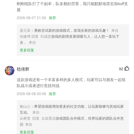
刚刚组队打了个副本，队友都好厉害，我只能默默地背后加buff支
江南首页登入更新了什么?
援
澎湃早晚报海报样式优化；
2026-08-07 21:59
推荐
1．会员优化
庞元策
：勇敢尝试新的游戏模式，发现全新的游戏乐趣！
来自
可打印每日店员日报
包健博 回复 刘成堂
游戏的剧情发展很吸引人，让人想一直玩下
去，
来自
解决设置中 API 入口丢失问题
更多回复
读信翻译升级优化，增强翻译速度与准确性
去掉开通网证时的图形验证码；
嵇倩辉
92
联系我们
以上就是江南首页登入的介绍，如果您喜欢这款软件，您可以到应用商店
这款游戏还有一个丰富多样的多人模式，玩家可以与朋友一起组
进行打分评论，说出您的使用经历，以帮助我们更好的对产品进行优化修
队战斗或者进行竞技对战
改。
2026-08-08 00:08
推荐
鲍山心
：希望游戏能增加更多的社交功能，让玩家能够与其他玩家
互动。
来自
从树贤 回复 太叔晨信
游戏团队合作模式，培养玩家的团队合作意
识
来自
更多回复