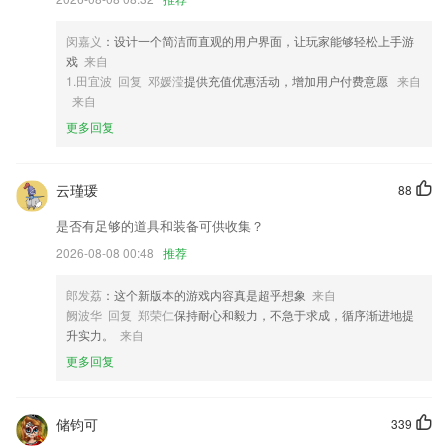
3,课件,技术相关的优秀的视频和文件会公布于此,可以免费的学习提升自
己;
闵嘉义
：设计一个简洁而直观的用户界面，让玩家能够轻松上手游
4,还可以对手机里的相册进行储存和备份，永久不会丢失
戏
来自
1.田宜波 回复 邓媛滢
提供充值优惠活动，增加用户付费意愿
来自
5,点击录音功能，即可为您录制声音，我们为您做到尽可能接近原声质
来自
量，让您的声音免费保存，免费变声使用！
更多回复
6,所有工作信息详细记录，查询方便，还能减少工作失误
江南首页登入软件优势
云瑾瑗
88
1.233网校拥有丰富而全面的考试资源，APP涵盖建筑类、财会类、职业
是否有足够的道具和装备可供收集？
资格类、学历类、外语类、公务员、IT认证、医药、外贸等共40多种主流
考试内容，每天都有实时的考试资讯为你呈现。
2026-08-08 00:48
推荐
2.·完全不用在意学习时间的影响，随时都能移动学习
郎发荔
：这个新版本的游戏内容真是超乎想象
来自
3.·同名动画片在央视少儿频道播出，爱奇艺等网络点击量超过5亿次
阙波华 回复 郑荣仁
保持耐心和毅力，不急于求成，循序渐进地提
升实力。
来自
4.名师归纳教师招聘与教师资格证常见主观题考点，支持语音交互背诵，
备考更高效。
更多回复
5.工会所能，竭诚服务，各种服务方式都可以去体验，生活都是非常的方
便便捷。
储钧可
339
6.丰富的图文教程，让你更快速的学会如何下围棋。