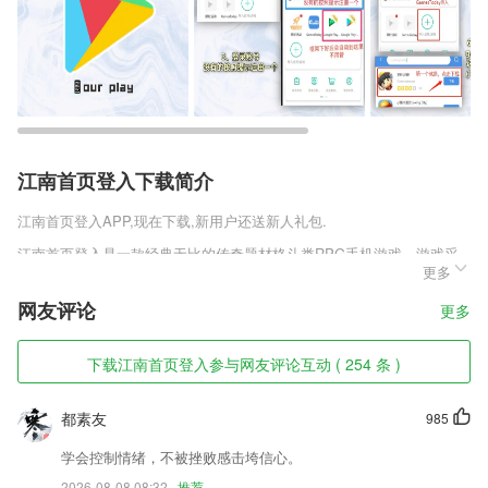
江南首页登入下载简介
江南首页登入
APP,现在下载,新用户还送新人礼包.
江南首页登入是一款经典无比的传奇题材格斗类RPG手机游戏，游戏采
更多
有了复古的画面设计，让玩家可以在这款手游中重新体验经典传奇的热血
和青春。沿用了玛法传奇的故事线，让玩家在游戏中续写属于自己的故
网友评论
更多
事，同时游戏升级了游戏人物的建模，让人物的选项更加饱满!
江南首页登入软件特色
下载江南首页登入参与网友评论互动 ( 254 条 )
1,智慧树不断探索更好、更有效的学习方式，帮助你随时随地轻松完成在
线修读、作业、考试。
都素友
985
2,每天都会有大量的新订单分配，司机可以根据自己的位置进行订单选
学会控制情绪，不被挫败感击垮信心。
择。
2026-08-08 08:32
推荐