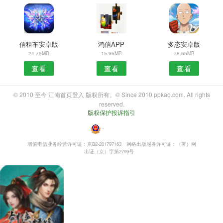
信租车安卓版
鸿信APP
多态安卓版
24.75MB
15.96MB
78.65MB
查看
查看
查看
© 2010 至今 江南首页登入 版权所有。© Since 2010 ppkao.com. All rights
reserved.
版权保护投诉指引
・
增值电信业务经营许可证：京B2-201797163
网络出版服务许可证：（署）网
出证（京）字第2799号