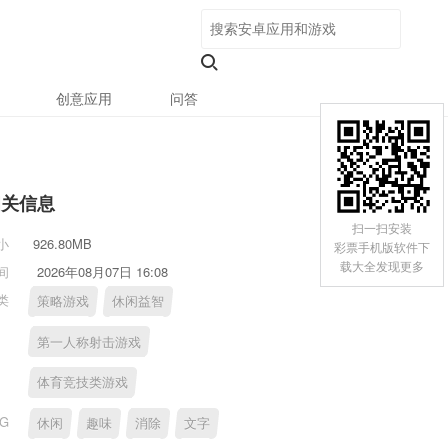
创意应用
问答
相关信息
扫一扫安装
小
926.80MB
彩票手机版软件下
载大全发现更多
间
2026年08月07日 16:08
类
策略游戏
休闲益智
第一人称射击游戏
体育竞技类游戏
AG
休闲
趣味
消除
文字