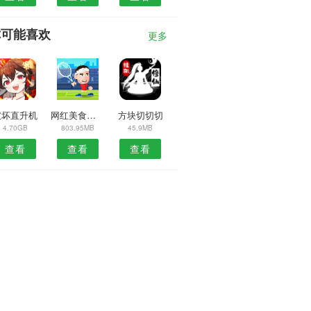
你可能喜欢
更多
破坏直升机
网红美食街手游
方块切切切
4.70GB
803.95MB
45.9MB
查看
查看
查看