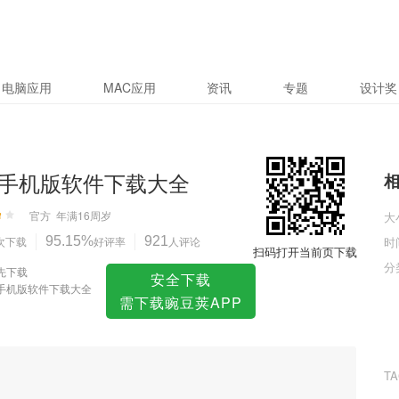
载大全
电脑应用
MAC应用
资讯
专题
设计奖
手机版软件下载大全
官方
年满16周岁
大
次下载
95.15%
好评率
921
人评论
时
扫码打开当前页下载
分
先下载
安全下载
手机版软件下载大全
需下载豌豆荚APP
T