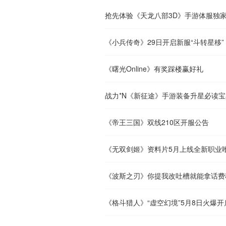
抢先体验《天龙八部3D》手游体服独
《小兵传奇》29日开启新服“斗转星移”
《曙光Online》有奖踩楼赢好礼
战力*N《新征途》手游装备升星必读宝
《帝王三国》双线210区开服公告
《无双剑姬》资料片5月上线全新职业
《波斯之刃》你提我改吐槽就能拿话费
《格斗猎人》“虚空幻境”5月8日火爆开