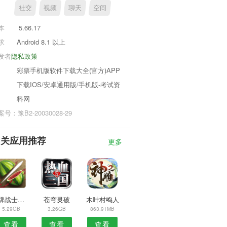
社交
视频
聊天
空间
本
5.66.17
求
Android 8.1 以上
发者
隐私政策
彩票手机版软件下载大全(官方)APP
下载IOS/安卓通用版/手机版-考试资
料网
号：豫B2-20030028-29
相关应用推荐
更多
王牌战士新春版
苍穹灵破
木叶村鸣人
5.29GB
3.26GB
863.91MB
查看
查看
查看