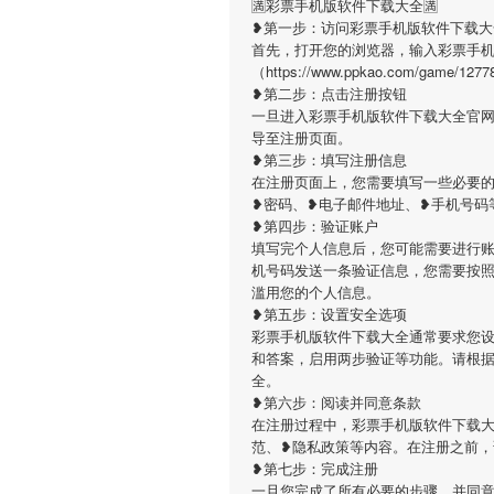
🈵彩票手机版软件下载大全🈵
❥第一步：访问彩票手机版软件下载大
首先，打开您的浏览器，输入彩票手
（https://www.ppkao.com/g
❥第二步：点击注册按钮
一旦进入彩票手机版软件下载大全官
导至注册页面。
❥第三步：填写注册信息
在注册页面上，您需要填写一些必要
❥密码、❥电子邮件地址、❥手机号码
❥第四步：验证账户
填写完个人信息后，您可能需要进行
机号码发送一条验证信息，您需要按
滥用您的个人信息。
❥第五步：设置安全选项
彩票手机版软件下载大全通常要求您
和答案，启用两步验证等功能。请根
全。
❥第六步：阅读并同意条款
在注册过程中，彩票手机版软件下载
范、❥隐私政策等内容。在注册之前
❥第七步：完成注册
一旦您完成了所有必要的步骤，并同