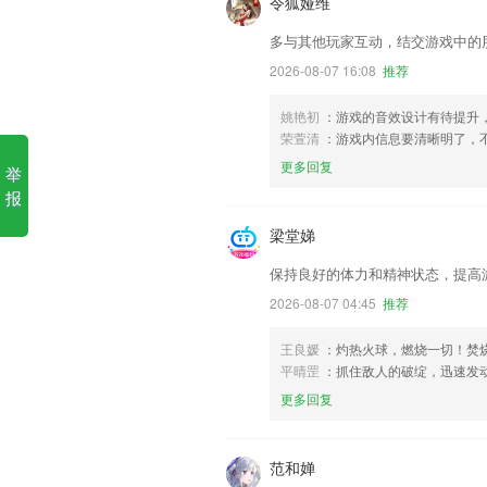
令狐娅维
多与其他玩家互动，结交游戏中的
2026-08-07 16:08
推荐
姚艳初
：游戏的音效设计有待提升
荣萱清
：游戏内信息要清晰明了，
更多回复
举
报
梁堂娣
保持良好的体力和精神状态，提高
2026-08-07 04:45
推荐
王良媛
：灼热火球，燃烧一切！焚烧
平晴罡
：抓住敌人的破绽，迅速发
更多回复
范和婵