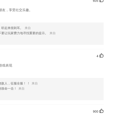
605
朋友，享受社交乐趣。
，听起来很刺耳。
来自
不要让玩家费力地寻找重要的提示。
来自
4
游戏表现
敌人，征服全服！ ！
来自
动致命一击！
来自
900