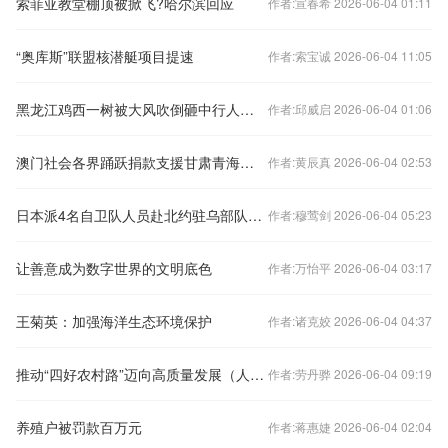
索菲亚教堂棚顶被掀飞?哈尔滨回应
作者:宣春希 2026-06-04 01:11
“奥库斯”联盟核潜艇项目提速
作者:索宝诚 2026-06-04 11:05
黑龙江鸡西一树被大风吹倒砸中行人：2人送医 当地拉网排查隐患
作者:邱威启 2026-06-04 01:06
澳门社会各界踊跃捐款支援甘肃青海地震灾区
作者:黄辰真 2026-06-04 02:53
日本派4名自卫队人员赴北约驻乌部队“取经”，中方回应
作者:穆莺剑 2026-06-04 05:23
让善意成为数字世界的文明底色
作者:万怡平 2026-06-04 03:17
王菊英：加强海洋生态环境保护
作者:诸克姣 2026-06-04 04:37
推动“四好农村路”迈向高质量发展（人民时评）
作者:劳丹骅 2026-06-04 09:19
养殖户被罚款百万元
作者:蒋惠婕 2026-06-04 02:04