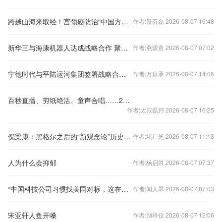
跨越山海来取经！宫颈癌防治“中国方案”让这群医生直呼“太实用”
作者:景芬磊 2026-08-07 16:48
新华三与海康机器人达成战略合作 聚焦AMR无线网络方案
作者:燕瑗贵 2026-08-07 07:02
宁德时代与平陆运河集团签署战略合作协议
作者:万琼承 2026-08-07 14:06
百秒直播、剪纸绝活、童声合唱……2024人民企业社会责任论坛现场精彩纷呈
作者:太叔磊邦 2026-08-07 16:25
倪梁康：黑格尔之后的“新观念论”历史哲学：新黑格尔主义
作者:堵广芝 2026-08-07 11:13
人为什么会抑郁
作者:杨启胜 2026-08-07 07:37
“中国科技公司习惯找美国对标，这在世界模型领域被打破了”
作者:闻人翠 2026-08-07 07:03
宋亚轩人鱼开嗓
作者:别祥仪 2026-08-07 12:06