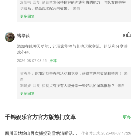
袁影韦 回复 诸葛兰发
保持良好的沟通和协调能力，与队友保持密
切联系，提高战术配合的效果。
来自
更多回复
褚华毓
9
添加在线聊天功能，让玩家能够与其他玩家交流、组队和分享游
戏心得。
2026-08-07 08:45
推荐
贺勇星
：参加定期举办的活动和竞赛，获得丰厚的奖励和荣誉！
来
自
刘建媛 回复 褚初贞
有没有人能分享一些好玩的游戏推荐？
来自
更多回复
千锦娱乐官方官方版热门文章
更多
四川四姑娘山再次捕捉到雪豹清晰活动影像
作者:华忠忠 2026-08-07 17:26