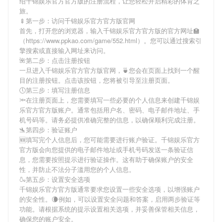
绍
千锦娱乐官方官方版
的注册流程，让您轻松开启精彩的体育之
旅。
🍢第一步：访问千锦娱乐官方官方版官网
首先，打开您的浏览器，输入
千锦娱乐官方官方版
的官方网址🏫
（https://www.ppkao.com/game/552.html）。您可以通过搜索引
擎搜索或直接输入网址来访问。
🌺第二步：点击注册按钮
一旦进入
千锦娱乐官方官方版
官网，🍵您会在页面上找到一个醒
目的注册按钮。点击该按钮，您将被引导至注册页面。
🕔第三步：填写注册信息
🔦在注册页面上，您需要填写一些必要的个人信息来创建
千锦娱
乐官方官方版
账户。通常包括用户名、密码、电子邮件地址、手
机号码等。请务必提供准确完整的信息，以确保顺利完成注册。
🛬第四步：验证账户
🆕填写完个人信息后，您可能需要进行账户验证。
千锦娱乐官方
官方版
会向您提供的电子邮件地址或手机号码发送一条验证信
息，您需要按照提示进行验证操作。这有助于确保账户的安全
性，并防止不法分子滥用您的个人信息。
🍶第五步：设置安全选项
千锦娱乐官方官方版
通常要求您设置一些安全选项，以增强账户
的安全性。🌘例如，可以设置安全问题和答案，启用两步验证等
功能。请根据系统的提示设置相关选项，并妥善保管相关信息，
确保您的账户安全。