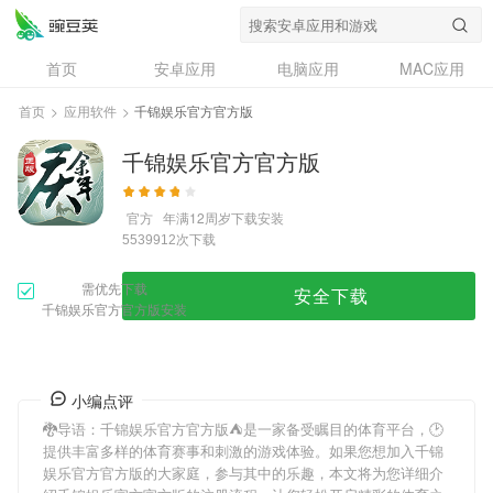
首页
安卓应用
电脑应用
MAC应用
资讯
专题
设计奖
创意应用
首页
>
应用软件
>
千锦娱乐官方官方版
问答
千锦娱乐官方官方版
官方
年满12周岁
下载安装
次下载
5539912
需优先下载
安全下载
千锦娱乐官方官方版安装
小编点评
🐉导语：
千锦娱乐官方官方版
⛺是一家备受瞩目的体育平台，🕑
提供丰富多样的体育赛事和刺激的游戏体验。如果您想加入
千锦
娱乐官方官方版
的大家庭，参与其中的乐趣，本文将为您详细介