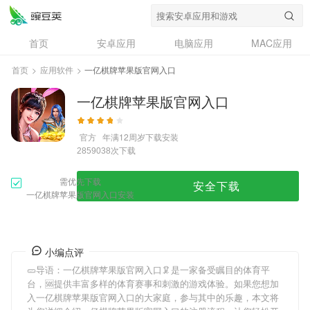
首页
安卓应用
电脑应用
MAC应用
资讯
专题
设计奖
创意应用
首页
>
应用软件
>
一亿棋牌苹果版官网入口
问答
一亿棋牌苹果版官网入口
官方
年满12周岁
下载安装
次下载
2859038
需优先下载
安全下载
一亿棋牌苹果版官网入口安装
小编点评
🥒导语：
一亿棋牌苹果版官网入口
🦑是一家备受瞩目的体育平
台，🆘提供丰富多样的体育赛事和刺激的游戏体验。如果您想加
入
一亿棋牌苹果版官网入口
的大家庭，参与其中的乐趣，本文将