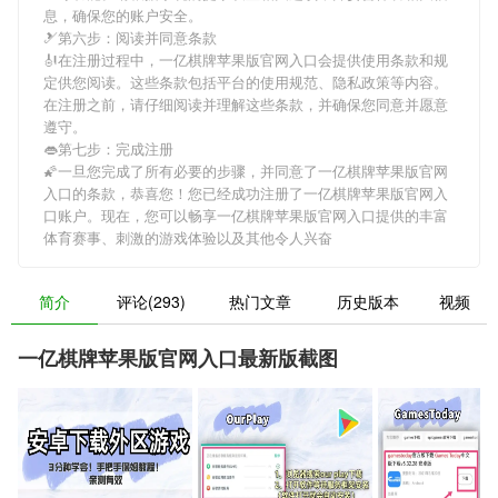
息，确保您的账户安全。
🎿第六步：阅读并同意条款
🎻在注册过程中，
一亿棋牌苹果版官网入口
会提供使用条款和规
定供您阅读。这些条款包括平台的使用规范、隐私政策等内容。
在注册之前，请仔细阅读并理解这些条款，并确保您同意并愿意
遵守。
👄第七步：完成注册
🌠一旦您完成了所有必要的步骤，并同意了
一亿棋牌苹果版官网
入口
的条款，恭喜您！您已经成功注册了一亿棋牌苹果版官网入
口账户。现在，您可以畅享
一亿棋牌苹果版官网入口
提供的丰富
体育赛事、刺激的游戏体验以及其他令人兴奋
简介
评论(293)
热门文章
历史版本
视频
一亿棋牌苹果版官网入口最新版截图