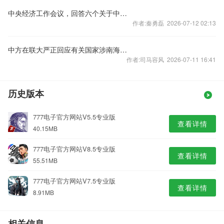
中央经济工作会议，回答六个关于中国经济的重要问题
作者:秦勇磊 2026-07-12 02:13
中方在联大严正回应有关国家涉南海问题错误言论
作者:司马容风 2026-07-11 16:41
历史版本
777电子官方网站V5.5专业版
查看详情
40.15MB
777电子官方网站V8.5专业版
查看详情
55.51MB
777电子官方网站V7.5专业版
查看详情
8.91MB