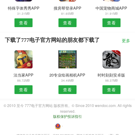
特殊字体秀秀APP
搜房帮登录APP
中国宠物商城APP
31.31MB
81.65MB
31.91MB
查看
查看
查看
下载了777电子官方网站的朋友都下载了
更多
法当家APP
20专业绘画相机APP
时时刻刻安卓版
86.72MB
34.49MB
98.37MB
查看
查看
查看
© 2010 至今 777电子官方网站 版权所有。© Since 2010 wendoc.com. All rights
reserved.
版权保护投诉指引
・