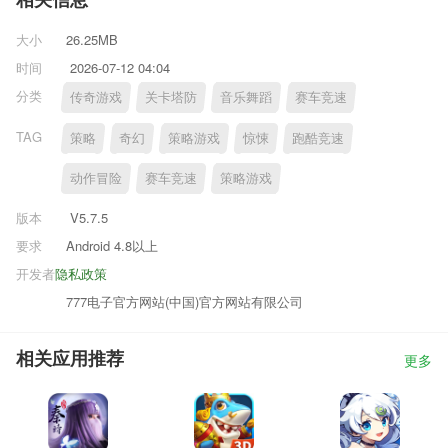
相关信息
大小
26.25MB
时间
2026-07-12 04:04
分类
传奇游戏
关卡塔防
音乐舞蹈
赛车竞速
TAG
策略
奇幻
策略游戏
惊悚
跑酷竞速
动作冒险
赛车竞速
策略游戏
版本
V5.7.5
要求
Android 4.8以上
开发者
隐私政策
777电子官方网站(中国)官方网站有限公司
相关应用推荐
更多