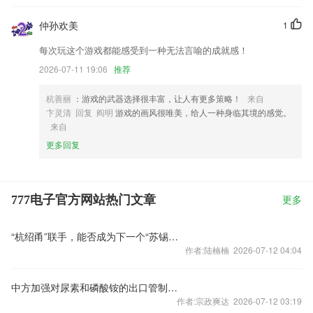
仲孙欢美
1
每次玩这个游戏都能感受到一种无法言喻的成就感！
2026-07-11 19:06
推荐
杭善丽
：游戏的武器选择很丰富，让人有更多策略！
来自
卞灵清 回复 阎明
游戏的画风很唯美，给人一种身临其境的感觉。
来自
更多回复
777电子官方网站热门文章
更多
“杭绍甬”联手，能否成为下一个“苏锡常”？
作者:陆楠楠 2026-07-12 04:04
中方加强对尿素和磷酸铵的出口管制？外交部回应
作者:宗政爽达 2026-07-12 03:19