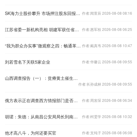
SK海力士股价攀升 市场押注股东回报计划或宣布在即
作者:闻萱辰 2026-08-08 08:16
江苏省委一新机构亮相 胡建军获任省委社会工作部副部长
作者:惠军枝 2026-08-08 06:25
“我为群众办实事”微观察之四：畅通革命老区群众的幸福路
作者:戴真韦 2026-08-08 10:47
刘若雪名下关联5家企业
作者:华馨云 2026-08-08 09:55
山西调查报告（一）：贫瘠黄土催生晋地食俗，杂粮油糕藏生存挣扎
作者:长孙成林 2026-08-08 09:55
俄方表示正在调查西方情报部门是否参与瓦格纳事件
作者:周发琛 2026-08-08 06:34
胡珺：朱德：从南昌公安局局长到南昌起义的“参谋和向导”
作者:柯雯学 2026-08-08 10:32
他才高八斗，为何还要买官
作者:支纯子 2026-08-08 06:08