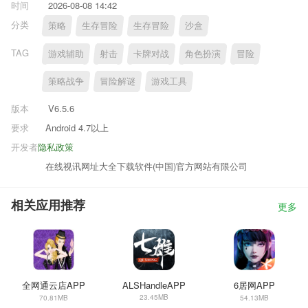
时间
2026-08-08 14:42
分类
策略
生存冒险
生存冒险
沙盒
TAG
游戏辅助
射击
卡牌对战
角色扮演
冒险
策略战争
冒险解谜
游戏工具
版本
V6.5.6
要求
Android 4.7以上
开发者
隐私政策
在线视讯网址大全下载软件(中国)官方网站有限公司
相关应用推荐
更多
全网通云店APP
ALSHandleAPP
6居网APP
23.45MB
70.81MB
54.13MB