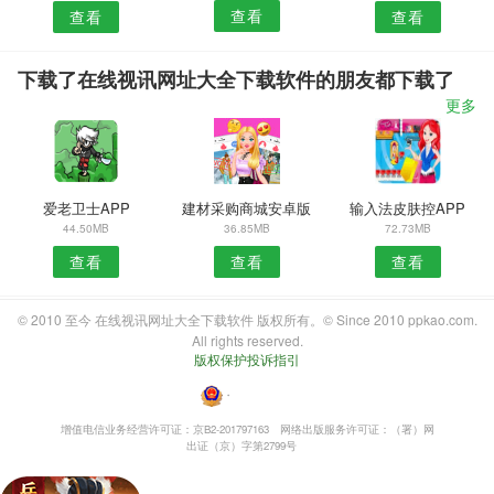
查看
查看
查看
下载了在线视讯网址大全下载软件的朋友都下载了
更多
爱老卫士APP
建材采购商城安卓版
输入法皮肤控APP
44.50MB
36.85MB
72.73MB
查看
查看
查看
© 2010 至今 在线视讯网址大全下载软件 版权所有。© Since 2010 ppkao.com.
All rights reserved.
版权保护投诉指引
・
增值电信业务经营许可证：京B2-201797163
网络出版服务许可证：（署）网
出证（京）字第2799号