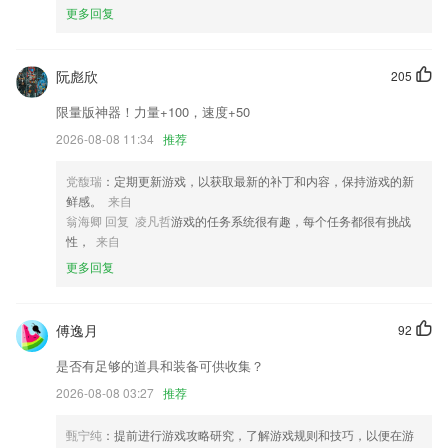
更多回复
在线视讯网址大全下载软件更新了什么?
新版本上架
阮彪欣
205
增加多个书籍来源，内容更丰富。
限量版神器！力量+100，速度+50
优化报警列表，和报警相关展示功能
2026-08-08 11:34
推荐
优化了审批的相关功能；
修复无法打印pdf文件问题；
党馥瑞
：定期更新游戏，以获取最新的补丁和内容，保持游戏的新
鲜感。
来自
新增司机可以自主补充信息
翁海卿 回复 凌凡哲
游戏的任务系统很有趣，每个任务都很有挑战
联系我们
性，
来自
以上就是在线视讯网址大全下载软件的介绍，如果您喜欢这款软件，您可
更多回复
以到应用商店进行打分评论，说出您的使用经历，以帮助我们更好的对产
品进行优化修改。
傅逸月
92
是否有足够的道具和装备可供收集？
2026-08-08 03:27
推荐
甄宁纯
：提前进行游戏攻略研究，了解游戏规则和技巧，以便在游