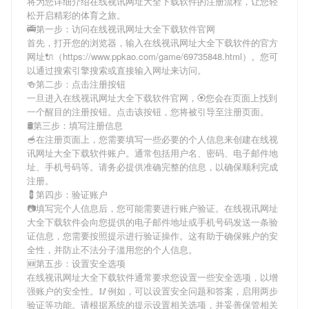
将为您详细介绍
在线视讯网址大全下载软件
的注册流程，让您轻
松开启精彩的体育之旅。
🚎第一步：访问在线视讯网址大全下载软件官网
首先，打开您的浏览器，输入
在线视讯网址大全下载软件
的官方
网址🔌（https://www.ppkao.com/game/69735848.html）。您可
以通过搜索引擎搜索或直接输入网址来访问。
🍻第二步：点击注册按钮
一旦进入
在线视讯网址大全下载软件
官网，🏵您会在页面上找到
一个醒目的注册按钮。点击该按钮，您将被引导至注册页面。
🛢第三步：填写注册信息
🥣在注册页面上，您需要填写一些必要的个人信息来创建
在线视
讯网址大全下载软件
账户。通常包括用户名、密码、电子邮件地
址、手机号码等。请务必提供准确完整的信息，以确保顺利完成
注册。
💈第四步：验证账户
📷填写完个人信息后，您可能需要进行账户验证。
在线视讯网址
大全下载软件
会向您提供的电子邮件地址或手机号码发送一条验
证信息，您需要按照提示进行验证操作。这有助于确保账户的安
全性，并防止不法分子滥用您的个人信息。
🆕第五步：设置安全选项
在线视讯网址大全下载软件
通常要求您设置一些安全选项，以增
强账户的安全性。🥢例如，可以设置安全问题和答案，启用两步
验证等功能。请根据系统的提示设置相关选项，并妥善保管相关