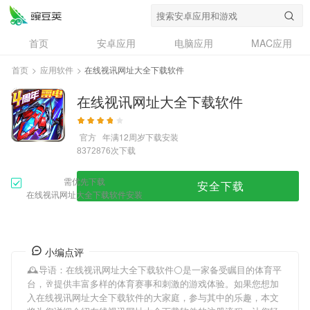
首页
安卓应用
电脑应用
MAC应用
资讯
专题
设计奖
创意应用
首页
>
应用软件
>
在线视讯网址大全下载软件
问答
在线视讯网址大全下载软件
官方
年满12周岁
下载安装
次下载
8372876
需优先下载
安全下载
在线视讯网址大全下载软件安装
小编点评
🕰导语：
在线视讯网址大全下载软件
⚪是一家备受瞩目的体育平
台，🥂提供丰富多样的体育赛事和刺激的游戏体验。如果您想加
入
在线视讯网址大全下载软件
的大家庭，参与其中的乐趣，本文