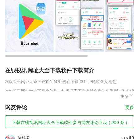
在线视讯网址大全下载软件下载简介
在线视讯网址大全下载软件
APP,现在下载,新用户还送新人礼包.
在线视讯网址大全下载软件是一款根据天下霸唱经典鬼吹灯系列小说改编
更多
而来的2018CG级冒险悬疑解谜类MMO大作，在这里，将以国风漫画的
美术风格为大家重现地底下那宏大诡异的盗墓世界，游戏剧情高度还原鬼
网友评论
更多
吹灯小说情节，展现扣人心弦的悬疑冒险故事，与好友一起探险，破解地
底千古之谜，寻找稀世珍宝。你还在等什么，喜欢盗墓题材的玩家不要错
过。
下载在线视讯网址大全下载软件参与网友评论互动 ( 209 条 )
在线视讯网址大全下载软件软件特色
苗纯君
216