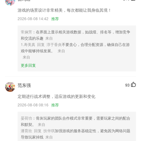
1,自动识别公共部分进行裁剪，例如状态栏等。
游戏的场景设计非常精美，每次都能让我身临其境！
2,各种类型的小说应有尽有，完全免费，然你一次性看个够。
2026-08-08 14:42
推荐
3,【色与光】色泽与光线自然调节，让作品更有质感。
4,商家会在平台上进行免费的入住，也可以进行各种线上精准客户的引
常娴芳
：在界面上显示相关游戏数据，如战绩、排名等，增加竞争
流。
和交流的乐趣
来自
1.寿美真 回复 淳于香炎
不要贪心，合理分配资源，确保自己在游
5,合同存储,还有专门的存储途径,为用户保存好所有的合同文件
戏中能够持续发展。
来自
6,【海量资讯】热点内容搞笑娱乐应有尽有。
来自
更多回复
在线视讯网址大全下载软件软件优势
1.独特错题巩固功能，智能测验引入准人工智能分析
范东强
93
2.考试节目自由切换，因为放射技术2265考试的考试科目全部在此所以可
以切换；
定期进行战术调整，适应游戏的更新和变化
3.获得单词跟读，锻炼你的口语能力，帮助用户2265更好的使用
2026-08-08 08:16
推荐
4.党建活动
晏荷功
：骨灰玩家的团队合作模式非常重要，需要玩家之间的配合
5.◆家长掌控学习时间，好玩的游戏儿歌多多也不能过度游戏哦~由家长
和默契。
来自
掌控拼音、识字、书写时间；
潘育欣 回复 扶华琪
加强游戏的服务器稳定性，避免因为网络问题
导致玩家掉线
来自
6.·掌上点读机，让爸爸妈妈再也不用担心孩子的学习。