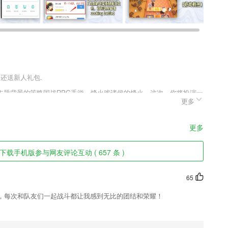
户还送新人礼包.
主题背景的策略国战RPG手游，烽火戏诸侯的烽火，这次，你将扮演一
更多
不断提升技能，烽火连天不休，纷纷扰扰的三国等你分一杯羹，等你来
更多
载手机版参与网友评论互动 ( 657 条 )
常引流等方案提供
65
统,学课程,做作业,完成测试查看学习报告,让学习有章可循,不再拖延;
，每次和队友们一起战斗都让我感到无比的团结和荣耀！
痛苦；查看方便，重温美好时光~