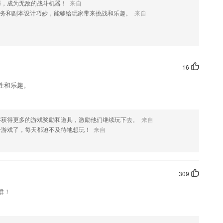
巧，成为无敌的战斗机器！
来自
务和副本设计巧妙，能够给玩家带来挑战和乐趣。
来自
字母声调、根据音调DIY饼干等题型，全面检测并巩固拼音知识。
欣赏，也是可以分享出去一起欣赏，超有趣；
16
最有意思的海内外资讯。
性和乐趣。
厚的师资力量和良好的教学设施等教育资源， 严格管理，确保质量。
练相结合，把学历教育与职业、行业技能 培训考证结合起来，培养知
够获得更多的游戏奖励和道具，激励他们继续玩下去。
来自
入医学社区与10万伙伴一起成长
个游戏了，每天都迫不及待地想玩！
来自
么?
309
群！
你！