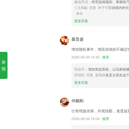
赫连羽贞
：研究游戏规则，掌握技
战神互娱下载手机版软件优势
1.汪凤毓 回复 单于可紫
游戏内的任
来自
1.拼音重难点，反复练习：设计排列拼音
更多回复
2.所弹奏的歌曲都有记录，不仅可以自己
3.免费降重秘诀
聂贵盛
4.每日精选优质内容，推荐给你最热门、
增加随机事件，增添游戏的不确定
5.依托远程重点名校主考学校的优势，雄
对学员因材施教，注重理论学习与实践训
2026-06-04 10:42
推荐
举
识+技能的应用型人才。
报
田晶丹
：增加奖励系统，让玩家能
6.一个人走得更快，一群人走得更远，加
邢强民 回复 晏阅婷
真是太喜欢这
战神互娱下载手机版更新了什
更多回复
收费订单增加作废功能
修复 编辑书籍信息数据丢失问题
仲颖刚
支持打印时从商档选择记录
出售绝版坐骑，外观炫酷，速度超
新上线营销功能折扣券，修复已知问题
2026-06-04 18:04
推荐
加入直播新功能，二次元男神在穿越君等