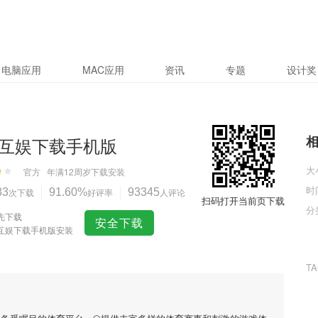
电脑应用
MAC应用
资讯
专题
设计奖
互娱下载手机版
大
官方
年满12周岁
下载安装
时
83
次下载
91.60%
好评率
93345
人评论
扫码打开当前页下载
分
先下载
安全下载
互娱下载手机版安装
T