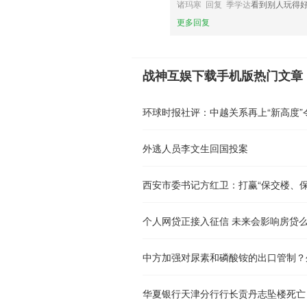
诸玛寒 回复 季学达
看到别人玩得
更多回复
战神互娱下载手机版热门文章
环球时报社评：中越关系再上“新高度”
外逃人员李文生回国投案
西安市委书记方红卫：打赢“保交楼、保
个人网贷正接入征信 未来会影响房贷
中方加强对尿素和磷酸铵的出口管制？
华夏银行天津分行行长贡丹志坠楼死亡