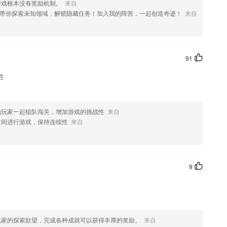
游戏根本没有奖励机制。
来自
介绍，如果您喜欢这款软件，您可以到应用商店进行打分评论，说出您的
带你探索未知领域，解锁隐藏任务！加入我的阵营，一起创造奇迹！
来自
优化修改。
果您喜欢这款软件，您可以到应用商店进行打分评论，说出您的使用经
改。
91
性
他玩家一起组队闯关，增加游戏的挑战性
来自
时间进行游戏，保持连续性
来自
9
玩家的探索欲望，完成各种成就可以获得丰厚的奖励。
来自