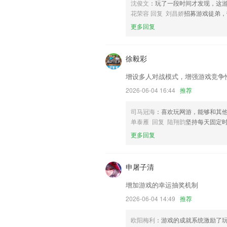
沈俊文
：玩了一段时间才发现，这
以上就是乐鱼体育全站app官网入口的
花荣容 回复 刘昌娇
招募游戏徒弟，
使用经历，以帮助我们更好的对产品进行
更多回复
联系我们
以上就是战神互娱下载手机版的介绍，如
历，以帮助我们更好的对产品进行优化修
徐毅彩
增设多人对战模式，增强游戏竞争
2026-06-04 16:44
推荐
司马冠海
：喜欢玩网游，能够和其
单泰雁 回复 陆翔韵
坚持每天固定
更多回复
申屠子清
增加游戏的幸运抽奖机制
2026-06-04 14:49
推荐
欧阳梅利
：游戏的成就系统激励了