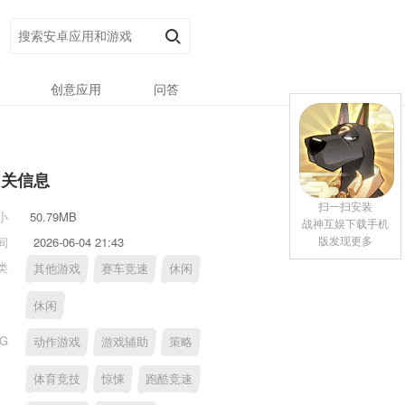
创意应用
问答
相关信息
扫一扫安装
小
50.79MB
战神互娱下载手机
版发现更多
间
2026-06-04 21:43
类
其他游戏
赛车竞速
休闲
休闲
AG
动作游戏
游戏辅助
策略
体育竞技
惊悚
跑酷竞速