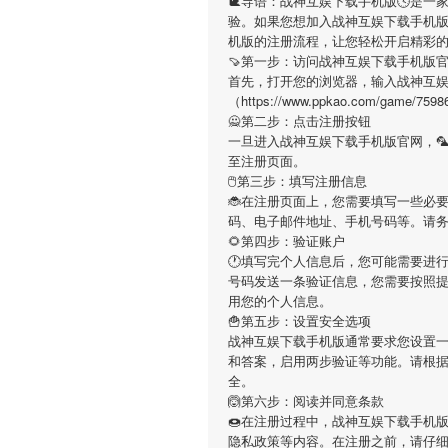
🐌导语：
战神互娱下载手机版
🕓是一
验。如果您想加入
战神互娱下载手机
机版
的注册流程，让您轻松开启精彩
🍠第一步：访问战神互娱下载手机版
首先，打开您的浏览器，输入
战神互
（https://www.ppkao.com/g
🙅第二步：点击注册按钮
一旦进入
战神互娱下载手机版
官网，
至注册页面。
🖱第三步：填写注册信息
🐞在注册页面上，您需要填写一些必
码、电子邮件地址、手机号码等。请
🌻第四步：验证账户
🕐填写完个人信息后，您可能需要进
号码发送一条验证信息，您需要按照
用您的个人信息。
🍟第五步：设置安全选项
战神互娱下载手机版
通常要求您设置一
和答案，启用两步验证等功能。请根
全。
🙆第六步：阅读并同意条款
🍩在注册过程中，
战神互娱下载手机
隐私政策等内容。在注册之前，请仔