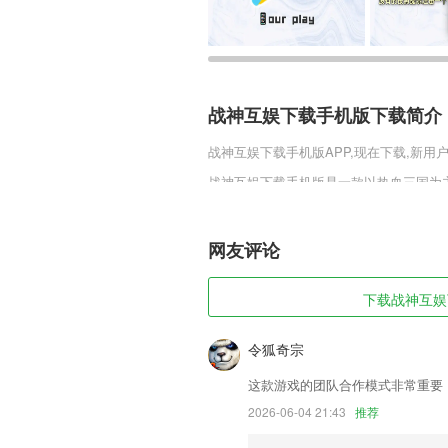
战神互娱下载手机版下载简介
战神互娱下载手机版
APP,现在下载,新用
战神互娱下载手机版是一款以热血三国为
位诸侯，指点江山，挥斥方遒，由你自己
书写传奇的医生。
网友评论
战神互娱下载手机版软件特色
1,★随意的选择需要去水印的模式
下载战神互娱下
2,自媒体策划、开业活动、节日促销、日
3,数据维度
令狐奇宗
4,专业学习系统:通过每日任务化的学习系
这款游戏的团队合作模式非常重要
5,久珍藏，解决普通群聊分享内容失效的
2026-06-04 21:43
推荐
6,收藏下载:好文收藏,再也不怕忘记文章