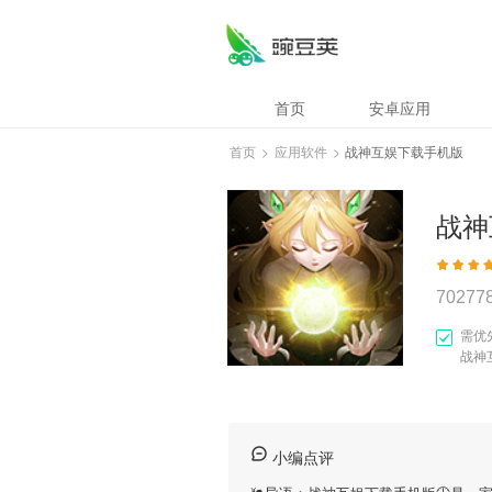
首页
安卓应用
首页
>
应用软件
>
战神互娱下载手机版
战神
70277
需优
战神
小编点评