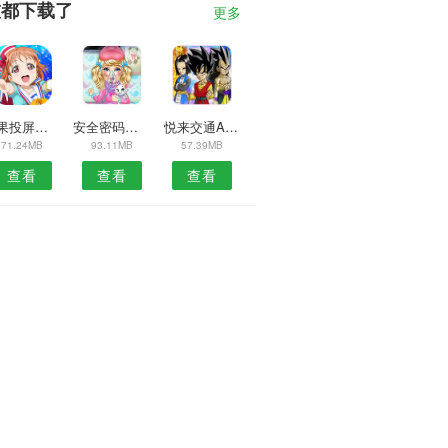
友都下载了
更多
芒果投屏助手安卓版
安全密码箱APP
悦来交通APP
71.24MB
93.11MB
57.39MB
查看
查看
查看