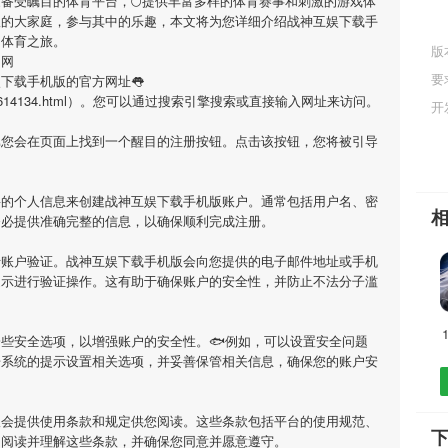
家备受瞩目的体育平台，🌕提供丰富多样的体育赛事和刺激的游戏体
版
的大家庭，参与其中的乐趣，本文将为您详细介绍
战神互娱下载手
的体育之旅。
版
官网
要
娱下载手机版
的官方网址👅
ame/7598614134.html）。您可以通过搜索引擎搜索或直接输入网址来访问。
开
您会在页面上找到一个醒目的注册按钮。点击该按钮，您将被引导
要的个人信息来创建
战神互娱下载手机版
账户。通常包括用户名、密
务必提供准确完整的信息，以确保顺利完成注册。
行账户验证。
战神互娱下载手机版
会向您提供的电子邮件地址或手机
提示进行验证操作。这有助于确保账户的安全性，并防止不法分子滥
些安全选项，以增强账户的安全性。🐟例如，可以设置安全问题
据系统的提示设置相关选项，并妥善保管相关信息，确保您的账户安
版
会提供使用条款和规定供您阅读。这些条款包括平台的使用规范、
细阅读并理解这些条款，并确保您同意并愿意遵守。