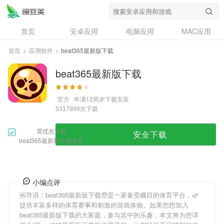
首页
安卓应用
电脑应用
MAC应用
资讯
专题
设计奖
创意应用
首页
>
应用软件
>
beat365最新版下载
问答
beat365最新版下载
官方
年满12周岁
下载安装
次下载
5317899
需优先下载
安全下载
beat365最新版下载安装
小编点评
🆖导语：
beat365最新版下载
🧓是一家备受瞩目的体育平台，🌿
提供丰富多样的体育赛事和刺激的游戏体验。如果您想加入
beat365最新版下载
的大家庭，参与其中的乐趣，本文将为您详