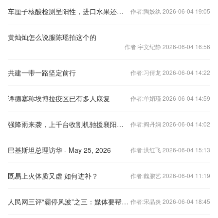
车厘子核酸检测呈阳性，进口水果还能吃吗？
作者:陶姣纨 2026-06-04 19:05
黄灿灿怎么说服陈瑶拍这个的
作者:宇文纪静 2026-06-04 16:56
共建一带一路坚定前行
作者:习倩龙 2026-06-04 14:22
谭德塞称埃博拉疫区已有多人康复
作者:单娟瑾 2026-06-04 14:59
强降雨来袭，上千台收割机驰援襄阳抢收小麦
作者:阎丹娴 2026-06-04 14:02
巴基斯坦总理访华 - May 25, 2026
作者:洪红飞 2026-06-04 15:13
既易上火体质又虚 如何进补？
作者:魏鹏艺 2026-06-04 11:19
人民网三评“霸停风波”之三：媒体要帮忙不添乱
作者:宋晶炎 2026-06-04 18:45