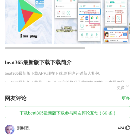
beat365最新版下载下载简介
beat365最新版下载
APP,现在下载,新用户还送新人礼包.
beat365最新版下载是一款玩起来和荒野乱斗非常相似的坦克主题作品，
更多
游戏之中玩家们能够进行单人战役也可以进行3v3组队，整个作品为玩家
们呈现出丰富的趣味性，能够让每一位玩家在轻松自由的氛围之中享受游
网友评论
更多
戏本身所拥有的欢乐，而且这款作品针对不同的坦克也设计了不同的特
性，不妨来这里试试看吧!
下载beat365最新版下载参与网友评论互动 ( 66 条 )
beat365最新版下载软件特色
1,工具库拥有更多全面的工具都可以去选择，都可以免费去进行操作使
荆时聪
424
用。