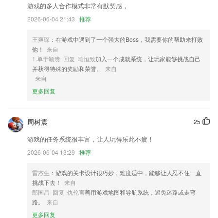
游戏的多人合作模式非常有默契感，
2,率先行业支持先支付就餐、就餐后支付、收银台支付三种模式
2026-06-04 21:43
推荐
3,只有家装有摄像头的地方，都是可以随意切换使用的，非常的方便。
4,强大的工资计算功能，并能实现自动计算，确保准确性；
王爽琛
：在游戏中遇到了一个强大的Boss，我需要你的帮助来打败
他！
来自
5,录音跟读，手写笔画，发音技巧。打好五十音基础，才能熟练的使用日
1.单于颖贵 回复 喻恒致
加入一个成就系统，让玩家能够挑战自己
语输入法，在接下来的学习中会事半功倍。
并获得特殊的奖励和荣誉。
来自
6,专门报告非物质文化遗产相关信息和完整百科知识的非物质文化遗产信
来自
息平台。
更多回复
beat365最新版下载软件优势
1.·提供简单易用的“做课”工具，用户可自助完成课程的新建、编辑、上
周树震
25
传。功能强大，支持语音、直播、图文等多种模板
游戏的任务系统很丰富，让人玩得乐此不疲！
2.·专为教育定制的视频方案，移动播放更加流畅
2026-06-04 13:29
推荐
3.学生学习加减乘除运算的时候可以体验这里的口算游戏
雷杰生
：游戏的关卡设计很巧妙，难度适中，能够让人忍不住一直
4.·【在家听课】足不出户 轻松学习
挑战下去！
来自
5.全部品牌内容可以自选，可以在此得到沧海拾遗的原创诗歌。
郎国昌 回复 仇伦言
善用游戏地图和导航系统，避免迷路或走弯
路。
来自
6.可以通过平台了解很多的知识，还能查看子午经络流注图。
更多回复
beat365最新版下载更新了什么?