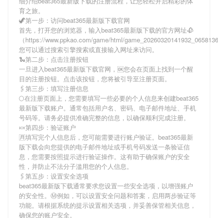
细介绍
beat365最新版下载
的注册流程，让您轻松开启精彩的体
育之旅。
🦖第一步：访问beat365最新版下载官网
首先，打开您的浏览器，输入
beat365最新版下载
的官方网址🥀
（https://www.ppkao.com/game/html/game_20260320141932_06581
您可以通过搜索引擎搜索或直接输入网址来访问。
🐍第二步：点击注册按钮
一旦进入
beat365最新版下载
官网，🆗您会在页面上找到一个醒
目的注册按钮。点击该按钮，您将被引导至注册页面。
🖇第三步：填写注册信息
🌕在注册页面上，您需要填写一些必要的个人信息来创建
beat365
最新版下载
账户。通常包括用户名、密码、电子邮件地址、手机
号码等。请务必提供准确完整的信息，以确保顺利完成注册。
🍬第四步：验证账户
🈷填写完个人信息后，您可能需要进行账户验证。
beat365最新
版下载
会向您提供的电子邮件地址或手机号码发送一条验证信
息，您需要按照提示进行验证操作。这有助于确保账户的安全
性，并防止不法分子滥用您的个人信息。
🖇第五步：设置安全选项
beat365最新版下载
通常要求您设置一些安全选项，以增强账户
的安全性。Ⓜ例如，可以设置安全问题和答案，启用两步验证等
功能。请根据系统的提示设置相关选项，并妥善保管相关信息，
确保您的账户安全。