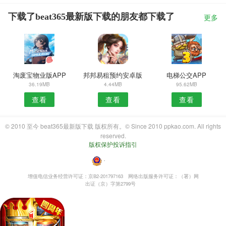
下载了beat365最新版下载的朋友都下载了
更多
淘废宝物业版APP
邦邦易租预约安卓版
电梯公交APP
36.19MB
4.44MB
95.62MB
查看
查看
查看
© 2010 至今 beat365最新版下载 版权所有。© Since 2010 ppkao.com. All rights
reserved.
版权保护投诉指引
・
增值电信业务经营许可证：京B2-201797163
网络出版服务许可证：（署）网
出证（京）字第2799号