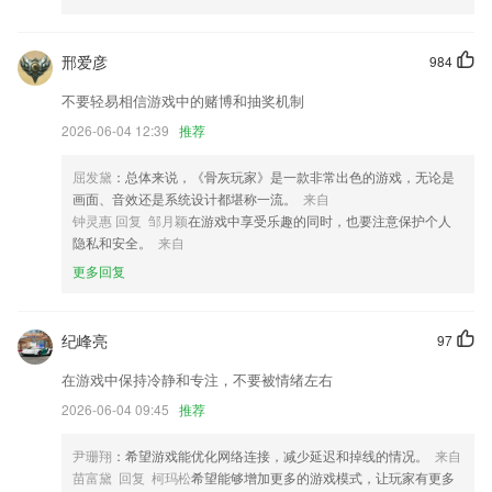
b）首页进入地图找站，默认是手机定位城市
邢爱彦
984
新增外勤知会功能
不要轻易相信游戏中的赌博和抽奖机制
修复无法进入软件的问题。
2026-06-04 12:39
推荐
新增vivo推动与oppo推送
新增消息推送设置，可设各模块推送的开关状态。
屈发黛
：总体来说，《骨灰玩家》是一款非常出色的游戏，无论是
画面、音效还是系统设计都堪称一流。
来自
商圈和部分功能优化；
钟灵惠 回复 邹月颖
在游戏中享受乐趣的同时，也要注意保护个人
联系我们
隐私和安全。
来自
以上就是beat365最新版下载的介绍，如果您喜欢这款软件，您可以到应
更多回复
用商店进行打分评论，说出您的使用经历，以帮助我们更好的对产品进行
优化修改。
纪峰亮
97
在游戏中保持冷静和专注，不要被情绪左右
2026-06-04 09:45
推荐
尹珊翔
：希望游戏能优化网络连接，减少延迟和掉线的情况。
来自
苗富黛 回复 柯玛松
希望能够增加更多的游戏模式，让玩家有更多