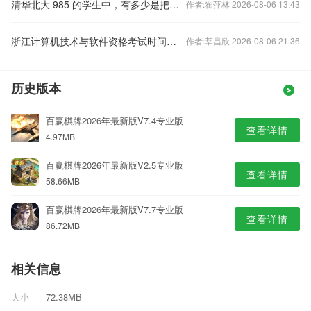
清华北大 985 的学生中，有多少是把高考语文默写背诵篇目全部一字不落、一字不差地背下来的？
作者:翟萍林 2026-08-06 13:43
浙江计算机技术与软件资格考试时间安排
作者:莘昌欣 2026-08-06 21:36
历史版本
百赢棋牌2026年最新版V7.4专业版
查看详情
4.97MB
百赢棋牌2026年最新版V2.5专业版
查看详情
58.66MB
百赢棋牌2026年最新版V7.7专业版
查看详情
86.72MB
相关信息
大小
72.38MB