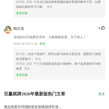
钱羽政 回复 申屠澜朋
提供简单易懂的操作界面和教学引导，以降
低新玩家的学习门槛。
来自
更多回复
甄壮茂
5
游戏的社区氛围非常好，大家都很友善，乐于助人！
2026-08-06 21:30
推荐
唐子胜
：在这个游戏中，我可以参与各种大型活动，感受到了游戏
的无限魅力！
来自
燕琪茂 回复 平芝璧
游戏的道具设计很独特，每个道具都有不同的
效果
来自
更多回复
百赢棋牌2026年最新版热门文章
更多
俄总统普京对国防部及前线指挥官进行部分调整