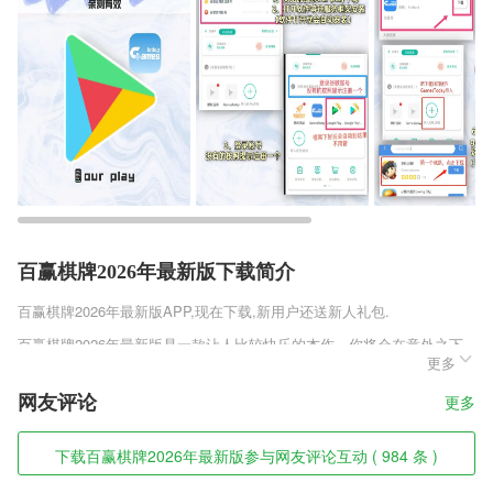
百赢棋牌2026年最新版下载简介
百赢棋牌2026年最新版
APP,现在下载,新用户还送新人礼包.
百赢棋牌2026年最新版是一款让人比较快乐的杰作，你将会在意外之下
更多
成为一个伐木的工人，在这个森林之中去进行探索，但是在你这个结果之
下，也是大规模的破坏了人类的环境，不断的加深了全球变暖以及新的问
网友评论
更多
题，让我们一起去进行尝试一下。
百赢棋牌2026年最新版软件特色
下载百赢棋牌2026年最新版参与网友评论互动 ( 984 条 )
1,【专业探测】