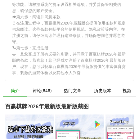
等功能。请根据系统的提示设置相关选项，并妥善保管相关信
息，确保您的账户安全。
👁第六步：阅读并同意条款
🥚在注册过程中，
百赢棋牌2026年最新版
会提供使用条款和规定
供您阅读。这些条款包括平台的使用规范、隐私政策等内容。在
注册之前，请仔细阅读并理解这些条款，并确保您同意并愿意遵
守。
🐍第七步：完成注册
🥗一旦您完成了所有必要的步骤，并同意了
百赢棋牌2026年最新
版
的条款，恭喜您！您已经成功注册了百赢棋牌2026年最新版账
户。现在，您可以畅享
百赢棋牌2026年最新版
提供的丰富体育赛
事、刺激的游戏体验以及其他令人兴奋
简介
评论(846)
热门文章
历史版本
视频
百赢棋牌2026年最新版最新版截图