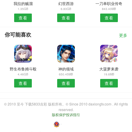
我拉的贼溜
幻世西游
一刀单职业传奇
1.35GB
6.83GB
843.43MB
查看
查看
查看
你可能喜欢
更多
野生布鲁姆斗殴
神的领域
大菠萝来袭
4.46GB
650.45MB
19.6MB
查看
查看
查看
© 2010 至今 下载5833吉彩 版权所有。© Since 2010 daxiongtv.com . All rights
reserved.
版权保护投诉指引
・