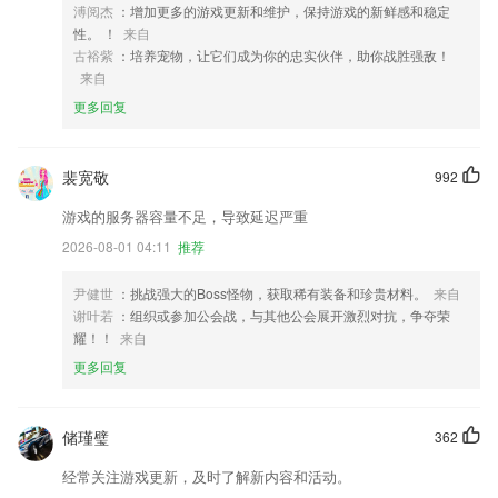
溥阅杰
：增加更多的游戏更新和维护，保持游戏的新鲜感和稳定
性。 ！
来自
古裕紫
：培养宠物，让它们成为你的忠实伙伴，助你战胜强敌！
来自
更多回复
裴宽敬
992
游戏的服务器容量不足，导致延迟严重
2026-08-01 04:11
推荐
尹健世
：挑战强大的Boss怪物，获取稀有装备和珍贵材料。
来自
谢叶若
：组织或参加公会战，与其他公会展开激烈对抗，争夺荣
耀！！
来自
更多回复
储瑾璧
362
经常关注游戏更新，及时了解新内容和活动。