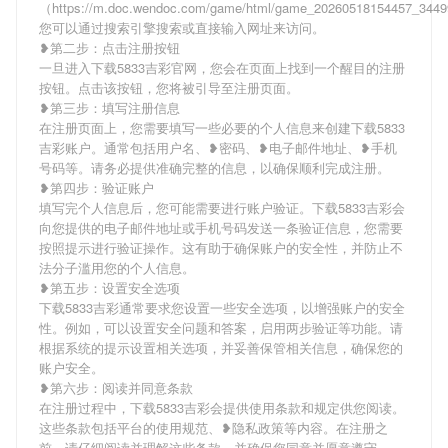
（https://m.doc.wendoc.com/game/html/game_20260518154457_344
您可以通过搜索引擎搜索或直接输入网址来访问。
❥第二步：点击注册按钮
一旦进入下载5833吉彩官网，您会在页面上找到一个醒目的注册
按钮。点击该按钮，您将被引导至注册页面。
❥第三步：填写注册信息
在注册页面上，您需要填写一些必要的个人信息来创建下载5833
吉彩账户。通常包括用户名、❥密码、❥电子邮件地址、❥手机
号码等。请务必提供准确完整的信息，以确保顺利完成注册。
❥第四步：验证账户
填写完个人信息后，您可能需要进行账户验证。下载5833吉彩会
向您提供的电子邮件地址或手机号码发送一条验证信息，您需要
按照提示进行验证操作。这有助于确保账户的安全性，并防止不
法分子滥用您的个人信息。
❥第五步：设置安全选项
下载5833吉彩通常要求您设置一些安全选项，以增强账户的安全
性。例如，可以设置安全问题和答案，启用两步验证等功能。请
根据系统的提示设置相关选项，并妥善保管相关信息，确保您的
账户安全。
❥第六步：阅读并同意条款
在注册过程中，下载5833吉彩会提供使用条款和规定供您阅读。
这些条款包括平台的使用规范、❥隐私政策等内容。在注册之
前，请仔细阅读并理解这些条款，并确保您同意并愿意遵守。