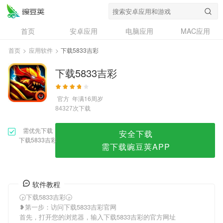
下载5833吉彩
首页
安卓应用
电脑应用
MAC应用
资讯
专题
设计奖
创意应用
首页
>
应用软件
>
下载5833吉彩
问答
下载5833吉彩
官方
年满16周岁
次下载
84327
需优先下载
安全下载
下载5833吉彩
需下载豌豆荚APP
软件教程
🕞下载5833吉彩🕞
❥第一步：访问下载5833吉彩官网
首先，打开您的浏览器，输入下载5833吉彩的官方网址