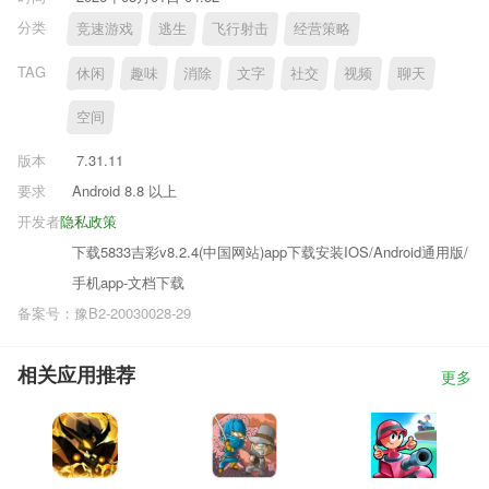
分类
竞速游戏
逃生
飞行射击
经营策略
TAG
休闲
趣味
消除
文字
社交
视频
聊天
空间
版本
7.31.11
要求
Android 8.8 以上
开发者
隐私政策
下载5833吉彩v8.2.4(中国网站)app下载安装IOS/Android通用版/
手机app-文档下载
备案号：豫B2-20030028-29
相关应用推荐
更多