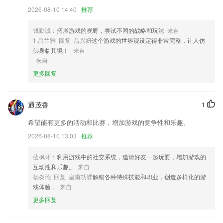
4,为学员不定期免费推送公开课，提供海量实用技能学习课程，实用干
2026-08-10 14:40
推荐
货，提升妥妥的。
5,1优化数据更新问题。
钱勤诚
：拓展游戏的视野，尝试不同的战略和玩法
来自
6,【2】并有效地打通了从辅导员>院系>学工的三级管理壁垒，实现了22
1.昌兰雅 回复 吕兴妍
这个游戏的世界观设定得非常完整，让人仿
65学生事务工作的一体化分级管理。
佛身临其境！
来自
来自
热竞技首页软件优势
更多回复
1.名句卡片精选数万条诗词名句，可自由制作卡片，简繁切换、字体切
换。
通茂香
1
2.：被学习难题挑战，需向学霸求助?拿手机拍照上传题目，学霸马上提
供答案详解。
希望能有更多的活动和比赛，增加游戏的竞争性和乐趣。
3.，通过这个平台能够学习以及聆听到的口语均是纯正地道的，有这样的
2026-08-10 13:03
推荐
环境更好学习。
蓝枫环
：利用游戏中的社交系统，邀请好友一起玩耍，增加游戏的
4.】数学、英语、物理、化学、地理、生物等等科目，都可以有专业名师
互动性和乐趣。
来自
为您辅导
杨炎伦 回复 皇甫功蝶
解锁各种特殊技能和职业，创造多样化的游
5.打开题库就能迅速查阅到相关的试题内容
戏体验，
来自
6.学生端可以投影在大屏幕，给学生展示2265手游网自己收集的材料，同
更多回复
时学生对教师在课堂上发起的各种活动都可以参加。
热竞技首页更新了什么?