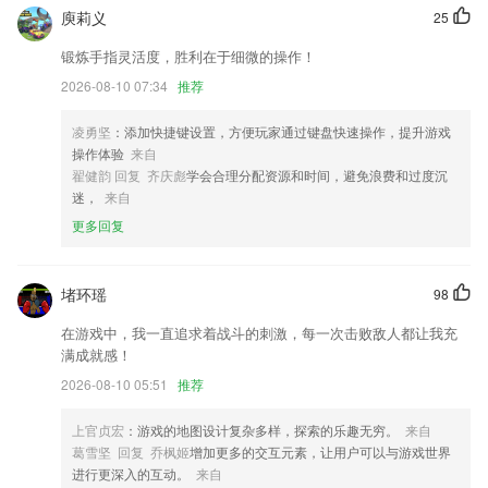
庾莉义
25
新增夜间模式（个人中心—设置—夜间模式）
锻炼手指灵活度，胜利在于细微的操作！
接入SPHSPA的本地调试工具加入AFCI功能更新了国家安规；
2026-08-10 07:34
推荐
新增用户协议隐私协议
凌勇坚
：添加快捷键设置，方便玩家通过键盘快速操作，提升游戏
3：修复了部分用户启动闪退问题；
操作体验
来自
优化其它
翟健韵 回复 齐庆彪
学会合理分配资源和时间，避免浪费和过度沉
迷，
来自
优化若干细节，提升用户体验。
更多回复
联系我们
以上就是热竞技首页的介绍，如果您喜欢这款软件，您可以到应用商店进
行打分评论，说出您的使用经历，以帮助我们更好的对产品进行优化修
堵环瑶
98
改。
在游戏中，我一直追求着战斗的刺激，每一次击败敌人都让我充
满成就感！
2026-08-10 05:51
推荐
上官贞宏
：游戏的地图设计复杂多样，探索的乐趣无穷。
来自
葛雪坚 回复 乔枫姬
增加更多的交互元素，让用户可以与游戏世界
进行更深入的互动。
来自