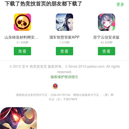
下载了热竞技首页的朋友都下载了
更多
山东铸造材料网安卓版
溜车智慧管家APP
苏宁云信安卓版
31.95MB
7.31MB
42.90MB
查看
查看
查看
© 2010 至今 热竞技首页 版权所有。© Since 2010 ppkao.com. All rights
reserved.
版权保护投诉指引
・
增值电信业务经营许可证：京B2-201797163
网络出版服务许可证：（署）网
出证（京）字第2799号