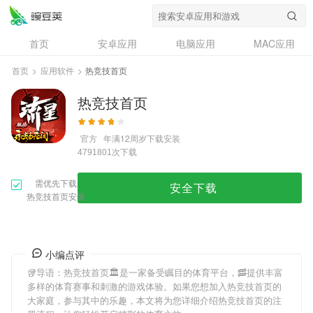
首页
安卓应用
电脑应用
MAC应用
资讯
专题
设计奖
创意应用
首页
>
应用软件
>
热竞技首页
问答
热竞技首页
官方
年满12周岁
下载安装
次下载
4791801
需优先下载
安全下载
热竞技首页安装
小编点评
🥡导语：
热竞技首页
🏛是一家备受瞩目的体育平台，🥓提供丰富
多样的体育赛事和刺激的游戏体验。如果您想加入
热竞技首页
的
大家庭，参与其中的乐趣，本文将为您详细介绍
热竞技首页
的注