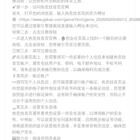
册流程，让您轻松开启精彩的体育之旅。
🌠第一步：访问热竞技首页官网
首先，打开您的浏览器，输入
热竞技首页
的官方网址
🔵（https://www.ppkao.com/game/html/game_20260520045012_8538
您可以通过搜索引擎搜索或直接输入网址来访问。
Ⓜ第二步：点击注册按钮
一旦进入
热竞技首页
官网，🏚您会在页面上找到一个醒目的注册
按钮。点击该按钮，您将被引导至注册页面。
🕕第三步：填写注册信息
🌾在注册页面上，您需要填写一些必要的个人信息来创建
热竞技
首页
账户。通常包括用户名、密码、电子邮件地址、手机号码
等。请务必提供准确完整的信息，以确保顺利完成注册。
🍦第四步：验证账户
🍬填写完个人信息后，您可能需要进行账户验证。
热竞技首页
会
向您提供的电子邮件地址或手机号码发送一条验证信息，您需要
按照提示进行验证操作。这有助于确保账户的安全性，并防止不
法分子滥用您的个人信息。
🛷第五步：设置安全选项
热竞技首页
通常要求您设置一些安全选项，以增强账户的安全
性。🍉例如，可以设置安全问题和答案，启用两步验证等功能。
请根据系统的提示设置相关选项，并妥善保管相关信息，确保您
的账户安全。
🎰第六步：阅读并同意条款