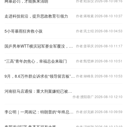
网暴必罚，才能换来清朗
作者:程辰仪 2026-08-10 08:16
走进科技前沿，提升思政教育引领力
作者:蒋唯素 2026-08-10 10:37
5小哥暴雨狂奔救小孩
作者:巩士绍 2026-08-10 04:53
国乒男单WTT横滨冠军赛全军覆没，为何输这么惨？国乒梯队选手到底是什么水平？
作者:姜翠庆 2026-08-10 11:17
“三高”青年勿焦心，幸福总会来敲门
作者:甄璧婵 2026-08-10 10:51
9月，8.6万件群众诉求在“领导留言板”上获回复
作者:禄峰良 2026-08-10 10:53
河南驻马店通报：重大刑案嫌犯已被抓获
作者:濮阳蓉广 2026-08-10 12:10
李公明｜一周画记：特朗普的“年终总结”；《鲸鱼马戏团》
作者:邰克媚 2026-08-10 09:59
春节送“福”字 集齐五福有大奖
作者:冯竹翔 2026-08-10 12:19