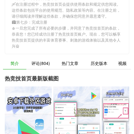
🛶在注册过程中，
热竞技首页
会提供使用条款和规定供您阅读。
这些条款包括平台的使用规范、隐私政策等内容。在注册之前，
请仔细阅读并理解这些条款，并确保您同意并愿意遵守。
🏙第七步：完成注册
🥌一旦您完成了所有必要的步骤，并同意了
热竞技首页
的条款，
恭喜您！您已经成功注册了热竞技首页账户。现在，您可以畅享
热竞技首页
提供的丰富体育赛事、刺激的游戏体验以及其他令人
兴奋
简介
评论(804)
热门文章
历史版本
视频
热竞技首页最新版截图