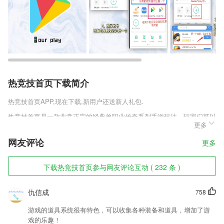
热竞技首页下载简介
热竞技首页
APP,现在下载,新用户还送新人礼包.
热竞技首页是一款非常正宗的经典单职业传奇系列手游玩法，玩家们可以
更多
享受到最经典的传奇玩法，玩家们可以选择到自己最喜爱的职业，用自己
的方式在这个全新的世界大陆中进行闯荡，带上你的小伙伴们一起组团抒
网友评论
更多
写一段属于自己的传奇人生之旅，享受游戏的快乐。
热竞技首页软件特色
下载热竞技首页参与网友评论互动 ( 232 条 )
1,三、好处：
仇信成
758
2,配合网络摄像机和网络硬盘录像机硬件使用,操作起来非常简单
3,超全的功能及时的知晓，随时在线知晓不同的功能服务也会更省心。
游戏的道具系统很有特色，可以收集各种装备和道具，增加了游
戏的乐趣！