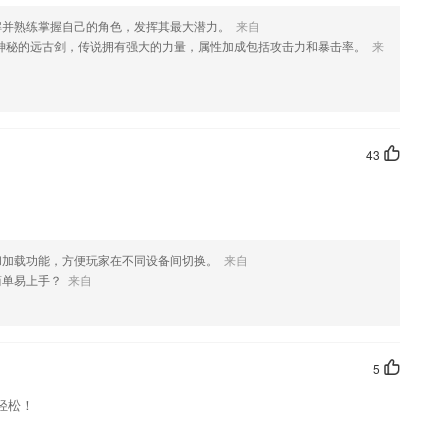
到家
解并熟练掌握自己的角色，发挥其最大潜力。
来自
查看到你所有的产品啦。
神秘的远古剑，传说拥有强大的力量，属性加成包括攻击力和暴击率。
来
，如果您喜欢这款软件，您可以到应用商店进行打分评论，说出您的使用
修改。
43
和加载功能，方便玩家在不同设备间切换。
来自
简单易上手？
来自
5
轻松！