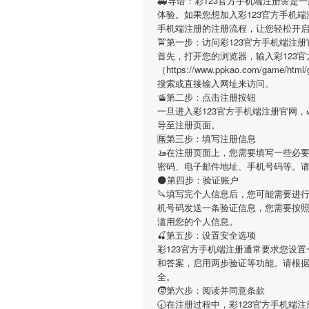
🚑导语：
彩123官方手机端注册
🌼是
体验。如果您想加入
彩123官方手机端
手机端注册
的注册流程，让您轻松开
🚖第一步：访问彩123官方手机端注册
首先，打开您的浏览器，输入
彩123
（https://www.ppkao.com/game/
搜索或直接输入网址来访问。
🚡第二步：点击注册按钮
一旦进入
彩123官方手机端注册
官网，
导至注册页面。
🈚第三步：填写注册信息
🚤在注册页面上，您需要填写一些必
密码、电子邮件地址、手机号码等。
🌑第四步：验证账户
🔪填写完个人信息后，您可能需要进
机号码发送一条验证信息，您需要按
滥用您的个人信息。
🍒第五步：设置安全选项
彩123官方手机端注册
通常要求您设置
和答案，启用两步验证等功能。请根
全。
🧒第六步：阅读并同意条款
🕣在注册过程中，
彩123官方手机端注