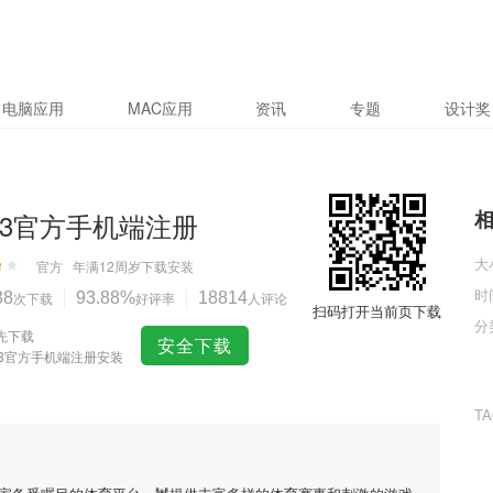
电脑应用
MAC应用
资讯
专题
设计奖
23官方手机端注册
大
官方
年满12周岁
下载安装
时
38
次下载
93.88%
好评率
18814
人评论
扫码打开当前页下载
分
先下载
安全下载
23官方手机端注册安装
T