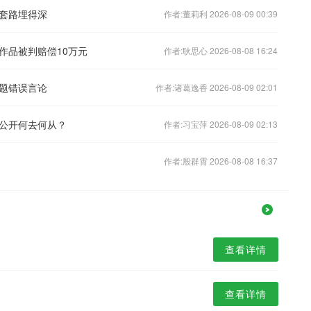
套路埋得深
作者:董莉利 2026-08-09 00:39
作品被判赔偿10万元
作者:耿思心 2026-08-08 16:24
题错误言论
作者:诸葛逸香 2026-08-09 02:01
公开何去何从？
作者:习宝萍 2026-08-09 02:13
作者:殷群霄 2026-08-08 16:37
查看详情
查看详情