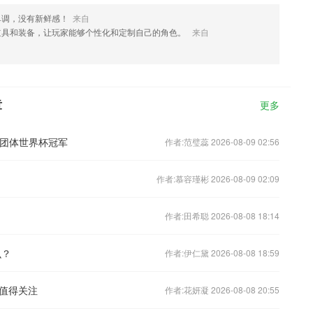
单调，没有新鲜感！
来自
道具和装备，让玩家能够个性化和定制自己的角色。
来自
章
更多
合团体世界杯冠军
作者:范璧蕊 2026-08-09 02:56
作者:慕容瑾彬 2026-08-09 02:09
作者:田希聪 2026-08-08 18:14
么？
作者:伊仁黛 2026-08-08 18:59
值得关注
作者:花妍凝 2026-08-08 20:55