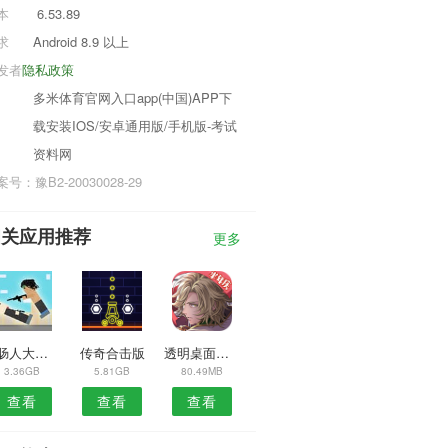
本
6.53.89
求
Android 8.9 以上
发者
隐私政策
多米体育官网入口app(中国)APP下
载安装IOS/安卓通用版/手机版-考试
资料网
号：豫B2-20030028-29
相关应用推荐
更多
香肠人大冒险
传奇合击版
透明桌面时钟
3.36GB
5.81GB
80.49MB
查看
查看
查看