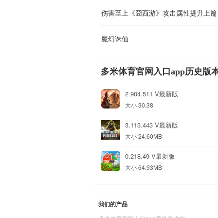
伤害至上《囧西游》攻击属性提升上篇
魔幻诛仙
多米体育官网入口app历史版
2.904.511 V最新版
大小 30.38
3.113.443 V最新版
大小 24.60MB
0.218.49 V最新版
大小 64.93MB
我们的产品