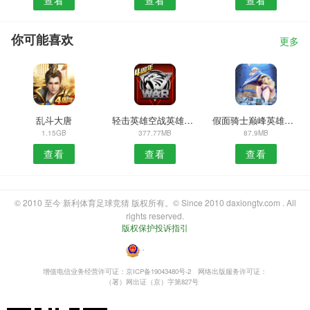
你可能喜欢
更多
乱斗大唐
轻击英雄空战英雄怪物战士
假面骑士巅峰英雄Fourze
1.15GB
377.77MB
87.9MB
查看
查看
查看
© 2010 至今 新利体育足球竞猜 版权所有。© Since 2010 daxiongtv.com . All
rights reserved.
版权保护投诉指引
・
增值电信业务经营许可证：京ICP备19043480号-2
网络出版服务许可证：
（署）网出证（京）字第827号