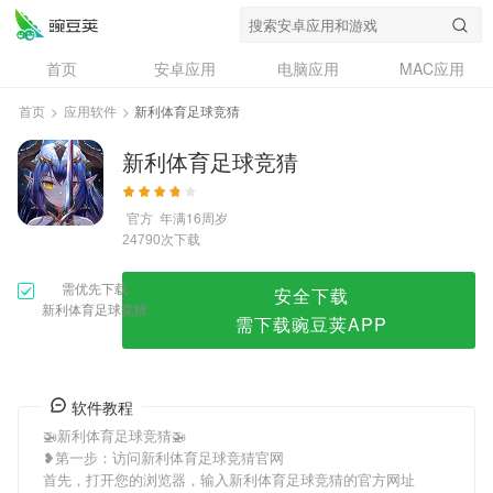
新利体育足球竞猜
首页
安卓应用
电脑应用
MAC应用
资讯
专题
设计奖
创意应用
首页
>
应用软件
>
新利体育足球竞猜
问答
新利体育足球竞猜
官方
年满16周岁
次下载
24790
需优先下载
安全下载
新利体育足球竞猜
需下载豌豆荚APP
软件教程
🚁新利体育足球竞猜🚁
❥第一步：访问新利体育足球竞猜官网
首先，打开您的浏览器，输入新利体育足球竞猜的官方网址