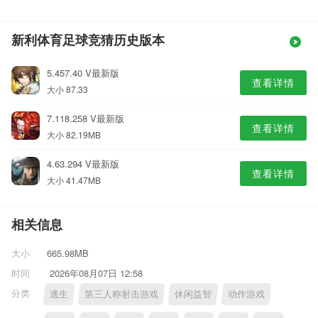
新利体育足球竞猜历史版本
5.457.40 V最新版
查看详情
大小 87.33
7.118.258 V最新版
查看详情
大小 82.19MB
4.63.294 V最新版
查看详情
大小 41.47MB
相关信息
大小
665.98MB
时间
2026年08月07日 12:58
分类
逃生
第三人称射击游戏
休闲益智
动作游戏