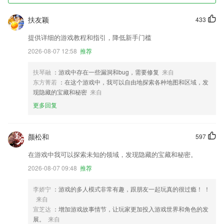
扶友颖
433
提供详细的游戏教程和指引，降低新手门槛
2026-08-07 12:58
推荐
扶琴融
：游戏中存在一些漏洞和bug，需要修复
来自
东方菁若
：在这个游戏中，我可以自由地探索各种地图和区域，发
现隐藏的宝藏和秘密
来自
更多回复
颜松和
597
在游戏中我可以探索未知的领域，发现隐藏的宝藏和秘密。
2026-08-07 09:48
推荐
李娇宁
：游戏的多人模式非常有趣，跟朋友一起玩真的很过瘾！ ！
来自
宣芝达
：增加游戏故事情节，让玩家更加投入游戏世界和角色的发
展。
来自