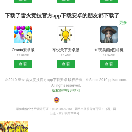
下载了雷火竞技官方app下载安卓的朋友都下载了
更多
Omnia安卓版
车悦天下安卓版
10玩美颜p图相机
17.89MB
15.4MB
69.34MB
查看
查看
查看
© 2010 至今 雷火竞技官方app下载安卓 版权所有。© Since 2010 ppkao.com.
All rights reserved.
版权保护投诉指引
・
增值电信业务经营许可证：京B2-201797163
网络出版服务许可证：（署）网
出证（京）字第2799号