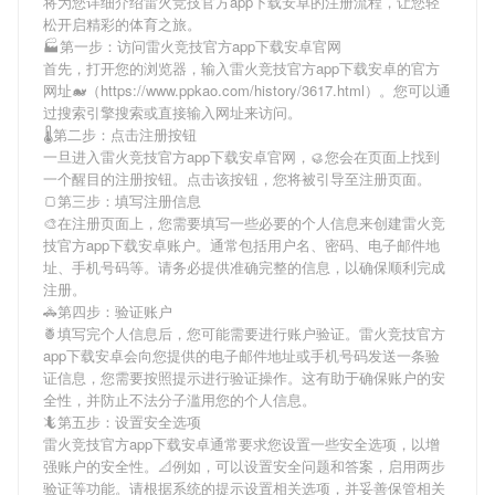
将为您详细介绍
雷火竞技官方app下载安卓
的注册流程，让您轻
松开启精彩的体育之旅。
🏭第一步：访问雷火竞技官方app下载安卓官网
首先，打开您的浏览器，输入
雷火竞技官方app下载安卓
的官方
网址🐋（https://www.ppkao.com/history/3617.html）。您可以通
过搜索引擎搜索或直接输入网址来访问。
🌡第二步：点击注册按钮
一旦进入
雷火竞技官方app下载安卓
官网，🥮您会在页面上找到
一个醒目的注册按钮。点击该按钮，您将被引导至注册页面。
🍞第三步：填写注册信息
🎨在注册页面上，您需要填写一些必要的个人信息来创建
雷火竞
技官方app下载安卓
账户。通常包括用户名、密码、电子邮件地
址、手机号码等。请务必提供准确完整的信息，以确保顺利完成
注册。
🚓第四步：验证账户
🍍填写完个人信息后，您可能需要进行账户验证。
雷火竞技官方
app下载安卓
会向您提供的电子邮件地址或手机号码发送一条验
证信息，您需要按照提示进行验证操作。这有助于确保账户的安
全性，并防止不法分子滥用您的个人信息。
🦎第五步：设置安全选项
雷火竞技官方app下载安卓
通常要求您设置一些安全选项，以增
强账户的安全性。📐例如，可以设置安全问题和答案，启用两步
验证等功能。请根据系统的提示设置相关选项，并妥善保管相关