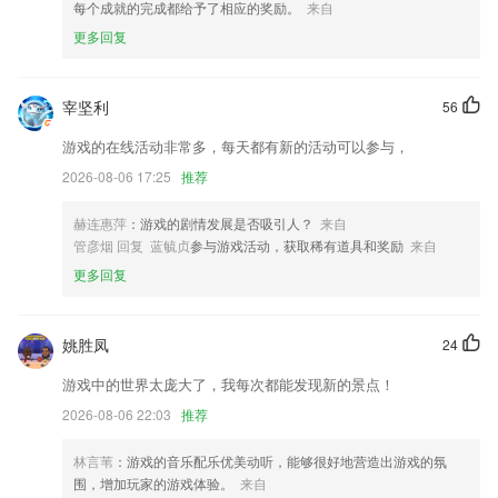
每个成就的完成都给予了相应的奖励。
来自
雷火竞技官方app下载安卓更新了什么?
更多回复
开发商：安吉汽车物流有限公司
新增日报功能，帮助企业员工疫情期间填写日报
宰坚利
56
社区3周年庆典，12月6日欢乐开启！众多好礼等你来领哦~
游戏的在线活动非常多，每天都有新的活动可以参与，
新增积分系统,用户可以通过完成任务免费获得云服务
2026-08-06 17:25
推荐
更新了版本定价
赫连惠萍
：游戏的剧情发展是否吸引人？
来自
新增普陀山景区内容
管彦烟 回复 蓝毓贞
参与游戏活动，获取稀有道具和奖励
来自
联系我们
更多回复
以上就是雷火竞技官方app下载安卓的介绍，如果您喜欢这款软件，您可
以到应用商店进行打分评论，说出您的使用经历，以帮助我们更好的对产
品进行优化修改。
姚胜凤
24
游戏中的世界太庞大了，我每次都能发现新的景点！
2026-08-06 22:03
推荐
林言苇
：游戏的音乐配乐优美动听，能够很好地营造出游戏的氛
围，增加玩家的游戏体验。
来自